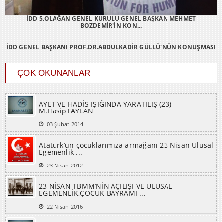
İDD 5.OLAĞAN GENEL KURULU GENEL BAŞKAN MEHMET
BOZDEMİR'İN KON...
İDD GENEL BAŞKANI PROF.DR.ABDULKADİR GÜLLÜ'NÜN KONUŞMASI
ÇOK OKUNANLAR
AYET VE HADİS IŞIĞINDA YARATILIŞ (23)
M.HasipTAYLAN
03 Şubat 2014
Atatürk’ün çocuklarımıza armağanı 23 Nisan Ulusal
Egemenlik ...
23 Nisan 2012
23 NİSAN TBMM’NİN AÇILIŞI VE ULUSAL
EGEMENLİK,ÇOCUK BAYRAMI ...
22 Nisan 2016