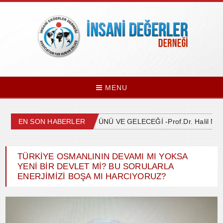
MENU
EN SON HABERLER
YAPAY ZEKANIN BUGÜNÜ VE GELECEĞİ -Prof.Dr. Halil Mura
TÜRKİYE OSMANLININ DEVAMI MI YOKSA
YENİ BİR DEVLET Mİ? BU SORULARLA
ENERJIMIZI BOŞA MI HARCIYORUZ?