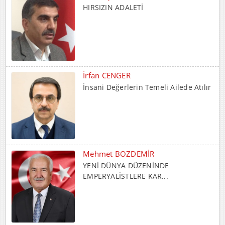
İrfan CENGER
İnsani Değerlerin Temeli Ailede Atılır
Mehmet BOZDEMİR
YENİ DÜNYA DÜZENİNDE
EMPERYALİSTLERE KAR...
Hayrani ALTINDAŞ
SEVGİ VE AŞK