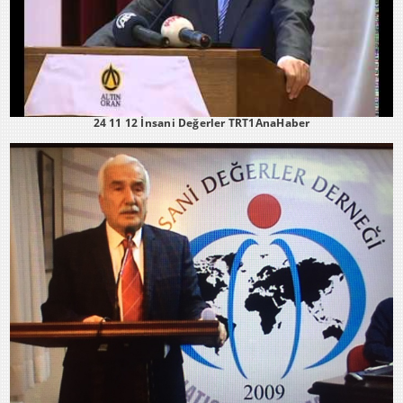
24 11 12 İnsani Değerler TRT1AnaHaber