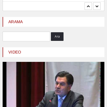
ARAMA
Durdu GÜNEŞ
Ara
HİÇ KARŞILIK BEKLEMEDEN İYİLİK
ETMEK
VIDEO