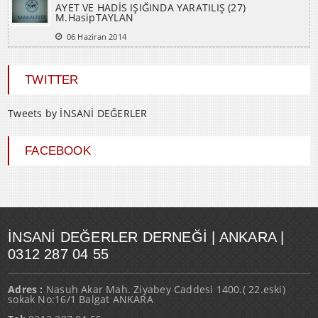
AYET VE HADİS IŞIĞINDA YARATILIŞ (27)
M.HasipTAYLAN
06 Haziran 2014
TWITTER
Tweets by İNSANİ DEĞERLER
FACEBOOK
İNSANI DEĞERLER DERNEĞI | ANKARA |
0312 287 04 55
Adres :
Nasuh Akar Mah. Ziyabey Caddesi 1400.( 22.eski)
sokak No:16/1 Balgat ANKARA