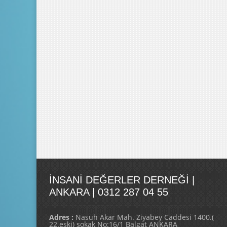
İNSANI DEĞERLER DERNEĞI |
ANKARA | 0312 287 04 55
Adres :
Nasuh Akar Mah. Ziyabey Caddesi 1400.(
22.eski) sokak No:16/1 Balgat ANKARA