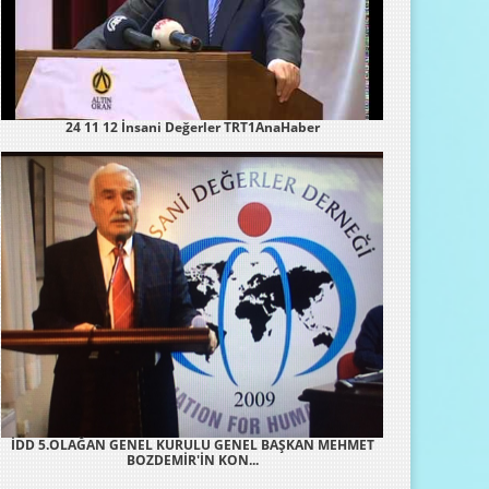
24 11 12 İnsani Değerler TRT1AnaHaber
İDD 5.OLAĞAN GENEL KURULU GENEL BAŞKAN MEHMET
BOZDEMİR'İN KON...