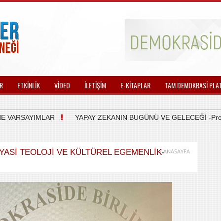
R
ETKİNLİK
VİDEO
İLETİŞİM
E-KİTAPLAR
TAM DEMOKRASİ PLA
VARSAYIMLAR
YAPAY ZEKANIN BUGÜNÜ VE GELECEĞİ -Prof.Dr. 
İYASİ TEOLOJİ VE KÜLTÜREL EGEMENLİK-
/ ANASAYFA