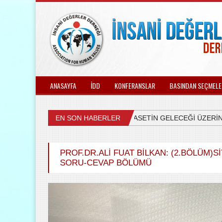
ANASAYFA
İDD
KONFERANSLAR
BASINDAN SEÇMELE
EN SON HABERLER
ÜLKEMİZDEKİ SİYASETİN GELECEĞİ ÜZERİNE 
PROF.DR.ALI FUAT BİLKAN: (2.BÖLÜM)S
SORU-CEVAP BÖLÜMÜ