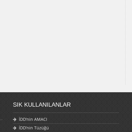
SIK KULLANILANLAR
İDD’nin AMACI
İDD’nin Tüzüğü