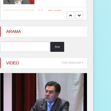
Mehmet BOZDEMİR
YENİ DÜNYA DÜZENİNDE
EMPERYALİSTLERE KAR...
ARAMA
Ara
Hayrani ALTINDAŞ
SEVGİ VE AŞK
VIDEO
TÜM VİDEOLAR