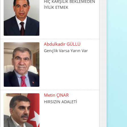
Abdulkadir GÜLLÜ
Gençlik Varsa Yarın Var
Metin ÇINAR
HIRSIZIN ADALETİ
İrfan CENGER
İnsani Değerlerin Temeli
Ailede Atılır