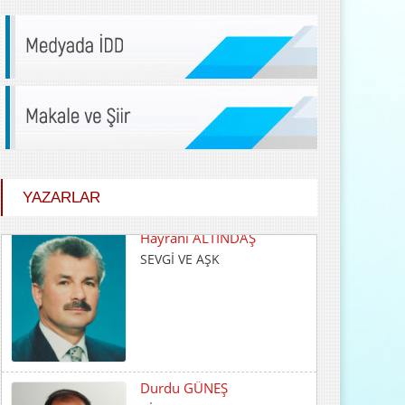
YAZARLAR
Durdu GÜNEŞ
HİÇ KARŞILIK BEKLEMEDEN
İYİLİK ETMEK