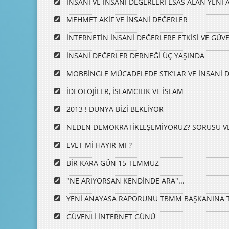
İNSANI VE İNSANİ DEĞERLERİ ESAS ALAN YENİ
MEHMET AKİF VE İNSANİ DEĞERLER
İNTERNETİN İNSANİ DEĞERLERE ETKİSİ VE GÜV
İNSANİ DEĞERLER DERNEĞİ ÜÇ YAŞINDA
MOBBİNGLE MÜCADELEDE STK’LAR VE İNSANİ 
İDEOLOJİLER, İSLAMCILIK VE İSLAM
2013 ! DÜNYA BİZİ BEKLİYOR
NEDEN DEMOKRATİKLEŞEMİYORUZ? SORUSU VE
EVET Mİ HAYIR MI ?
BİR KARA GÜN 15 TEMMUZ
"NE ARIYORSAN KENDİNDE ARA"...
YENİ ANAYASA RAPORUNU TBMM BAŞKANINA T
GÜVENLİ İNTERNET GÜNÜ