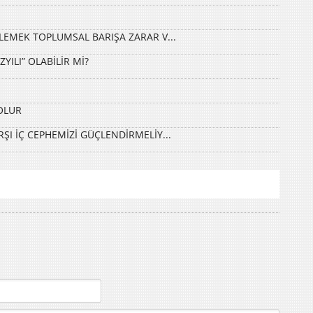
LEMEK TOPLUMSAL BARIŞA ZARAR V...
YILI” OLABİLİR Mİ?
OLUR
I İÇ CEPHEMİZİ GÜÇLENDİRMELİY...