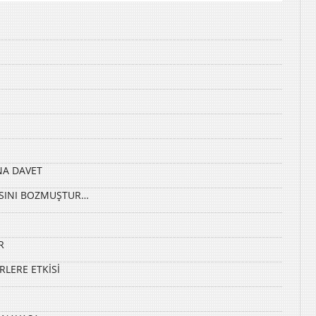
NA DAVET
ASINI BOZMUŞTUR…
R
RLERE ETKİSİ