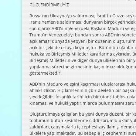
GÜÇLENDİRMELİYİZ
Rusya’nın Ukrayna’ya saldırması, İsrail’in Gazze soykı
İran’a Yemen’e saldırması, dünyanın birçok yerindek
son olarak ABD’nin Venezuela Başkanı Maduro ve eşi
Trump’ın Venezuela’yı bundan sonra ABD’nin yönete
açıklaması dünyada yepyeni bir düzenin oluşturulmay
açık bir şekilde ortaya koymuştur. Bütün bu olanlar 
hukuka ve Birleşmiş Milletler kararlarına aykırıdır.
Birleşmiş Milletlerin ve diğer dünya ülkelerinin bir 
yapılanma sürecine girmesinin kaçınılmaz olduğun
göstermektedir.
ABD’nin Maduro ve eşini kaçırması uluslararası hukuk
ahlaksızlıktır. Hiç kimsenin hiçbir devletin bir başka 
şey değildir. İnsanlık tarihi için bir utanç tablosu o
kınaması ve hukuki yaptırımlarda bulunmasını zaruri
Oluşturulmaya çalışılan bu yeni dünya düzeni, bir ke
toplumun bütün kesimlerine ciddi sorumluluklar yük
saldırıları, çatışmalarla iç cephesi zayıflamış, demok
ülkelere yapılmaktadır. Bu sebeple iç cephemizi sür