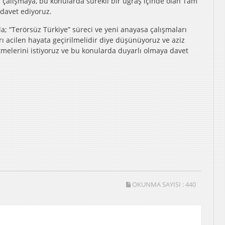
 çalışmaya, bu konularda sürekli bir uğraş içinde olan Tam
davet ediyoruz.
a; “Terörsüz Türkiye” süreci ve yeni anayasa çalışmaları
 acilen hayata geçirilmelidir diye düşünüyoruz ve aziz
tmelerini istiyoruz ve bu konularda duyarlı olmaya davet
OKUNMA SAYISI :
440