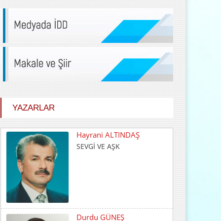
YAZARLAR
Durdu GÜNEŞ
HİÇ KARŞILIK BEKLEMEDEN
İYİLİK ETMEK