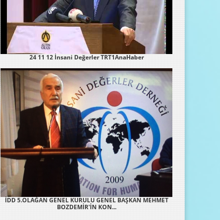
24 11 12 İnsani Değerler TRT1AnaHaber
İDD 5.OLAĞAN GENEL KURULU GENEL BAŞKAN MEHMET
BOZDEMİR'İN KON...