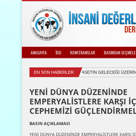
ANASAYFA
İDD
KONFERANSLAR
BASINDAN SEÇMELE
EN SON HABERLER
ÜLKEMİZDEKİ SİYASETİN GELECEĞİ ÜZERİNE 
YENİ DÜNYA DÜZENİNDE
EMPERYALİSTLERE KARŞI İ
CEPHEMİZİ GÜÇLENDİRMEL
BASIN AÇIKLAMASI
YENİ DÜNYA DÜZENİNDE EMPERYALİSTLERE KARŞI İÇ