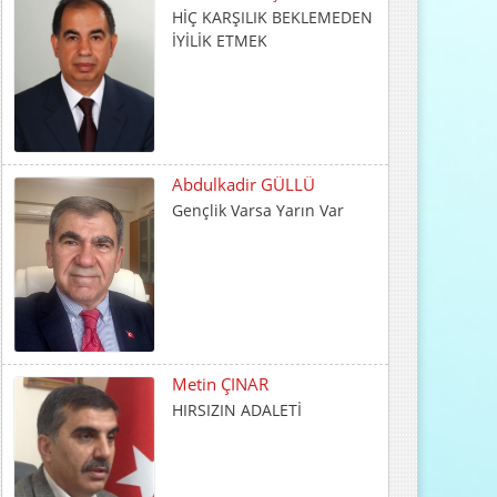
Abdulkadir GÜLLÜ
Gençlik Varsa Yarın Var
Metin ÇINAR
HIRSIZIN ADALETİ
İrfan CENGER
İnsani Değerlerin Temeli
Ailede Atılır