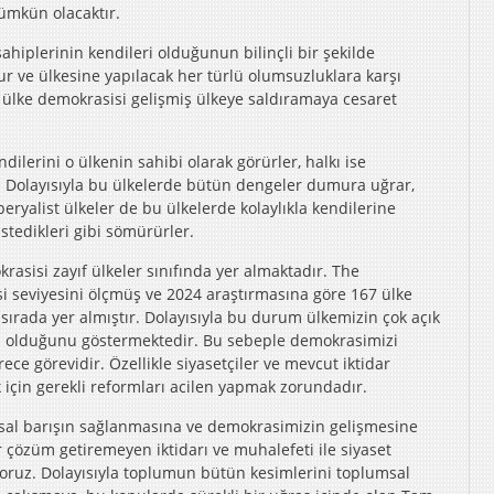
ümkün olacaktır.
ahiplerinin kendileri olduğunun bilinçli bir şekilde
ur ve ülkesine yapılacak her türlü olumsuzluklara karşı
t ülke demokrasisi gelişmiş ülkeye saldıramaya cesaret
dilerini o ülkenin sahibi olarak görürler, halkı ise
r. Dolayısıyla bu ülkelerde bütün dengeler dumura uğrar,
peryalist ülkeler de bu ülkelerde kolaylıkla kendilerine
istedikleri gibi sömürürler.
rasisi zayıf ülkeler sınıfında yer almaktadır. The
si seviyesini ölçmüş ve 2024 araştırmasına göre 167 ülke
 sırada yer almıştır. Dolayısıyla bu durum ülkemizin çok açık
nda olduğunu göstermektedir. Bu sebeple demokrasimizi
ece görevidir. Özellikle siyasetçiler ve mevcut iktidar
için gerekli reformları acilen yapmak zorundadır.
sal barışın sağlanmasına ve demokrasimizin gelişmesine
 çözüm getiremeyen iktidarı ve muhalefeti ile siyaset
oruz. Dolayısıyla toplumun bütün kesimlerini toplumsal