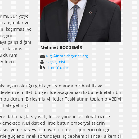
rımı, Suriye’ye
i çatışmalar ve
ni kaçırması ve
ceğini
a çalışıldığını
Mehmet BOZDEMİR
uluslararası
 Bu durum
bilgi@insanidegerler.org
yeniden
Özgeçmişi
Tüm Yazıları
u
a aykırı olduğu gibi aynı zamanda bir basitlik ve
devleti ve milleti bu şekilde aşağılaması kabul edilebilir bir
lan bu durum Birleşmiş Milletler Teşkilatının toplanıp ABD’yi
 hale gelmiştir.
re daha başta siyasetçiler ve yöneticiler olmak üzere
lemektedir. Dikkat edilirse bütün emperyalistlerin
rasisi yetersiz veya olmayan otoriter rejimlerin olduğu
atle güçlendirmek zorundayız. İç cephemizi ancak ülkemizi