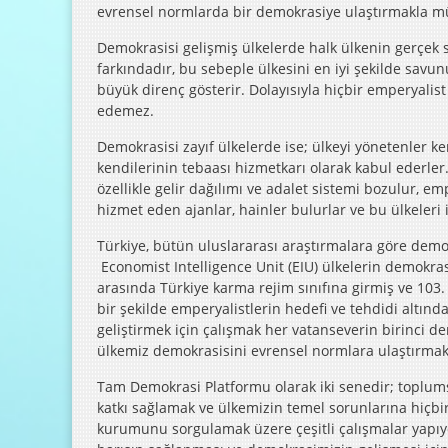
evrensel normlarda bir demokrasiye ulaştırmakla m
Demokrasisi gelişmiş ülkelerde halk ülkenin gerçek s
farkındadır, bu sebeple ülkesini en iyi şekilde savun
büyük direnç gösterir. Dolayısıyla hiçbir emperyalis
edemez.
Demokrasisi zayıf ülkelerde ise; ülkeyi yönetenler ken
kendilerinin tebaası hizmetkarı olarak kabul ederle
özellikle gelir dağılımı ve adalet sistemi bozulur, em
hizmet eden ajanlar, hainler bulurlar ve bu ülkeleri 
Türkiye, bütün uluslararası araştırmalara göre demok
Economist Intelligence Unit (EIU) ülkelerin demokra
arasında Türkiye karma rejim sınıfına girmiş ve 103.
bir şekilde emperyalistlerin hedefi ve tehdidi altı
geliştirmek için çalışmak her vatanseverin birinci der
ülkemiz demokrasisini evrensel normlara ulaştırmak 
Tam Demokrasi Platformu olarak iki senedir; toplum
katkı sağlamak ve ülkemizin temel sorunlarına hiçbir
kurumunu sorgulamak üzere çeşitli çalışmalar yapıy