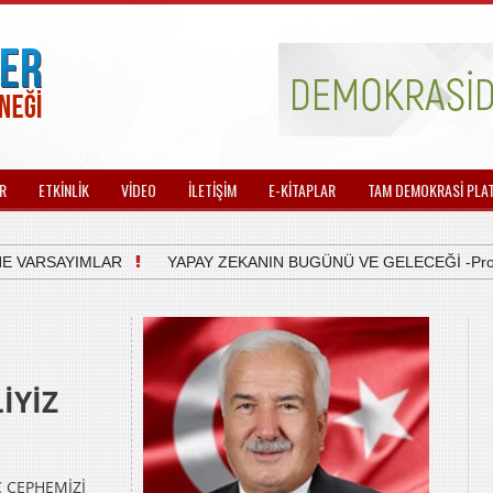
R
ETKİNLİK
VİDEO
İLETİŞİM
E-KİTAPLAR
TAM DEMOKRASİ PLA
VARSAYIMLAR
YAPAY ZEKANIN BUGÜNÜ VE GELECEĞİ -Prof.Dr. 
Ç
İYİZ
 CEPHEMİZİ