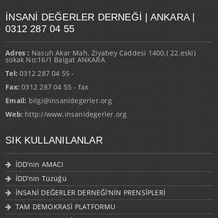
İNSANI DEĞERLER DERNEĞI | ANKARA |
0312 287 04 55
Adres :
Nasuh Akar Mah. Ziyabey Caddesi 1400.( 22.eski)
sokak No:16/1 Balgat ANKARA
Tel:
0312 287 04 55 -
Fax:
0312 287 04 55 - fax
Email:
bilgi@insanidegerler.org
Web:
http://www.insanidegerler.org
SIK KULLANILANLAR
İDD’nin AMACI
İDD’nin Tüzüğü
İNSANİ DEĞERLER DERNEĞİ’NİN PRENSİPLERİ
TAM DEMOKRASİ PLATFORMU