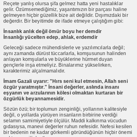
Reçete yanlış olursa şifa gelmez hatta yeni hastalıklar
gelir. Özümsemediğimiz, yaşantımızın bir parçası haline
gelmeyen hiçbir güzellik bize ait değildir. Dışımızdaki bir
değerdir. Bir beyitimde de ifade etmeye çalıştığım gibi:
İnsanlık anlık değil ömür boyu her demdir
İnsanlığı yücelten edep, ahlak, erdemdir
Geleceği sadece mühendislerle ve yazılımcılarla değil;
aynı zamanda dürüst tüccarlarla, komşusunun halinden
anlayan komşularla ve büyüklerine hürmet duyan
gençlerle inşa etmeliyiz. Binalarımız yükselirken,
karakterimiz alçalmamalıdır.
İmam Gazali uyarır: "Hırs seni kul etmesin, Allah seni
özgür yaratmıştır." İnsani değerler, aslında insanı
eşyanın ve arzularının kölesi olmaktan kurtaran bir
özgürlük beyannamesidir.
Sözün özü; bir toplumun zenginliği, yollarının kalitesiyle
değil, o yollarda yürüyen insanların birbirine verdiği
selamın samimiyetiyle ölçülür. Maddi kalkınma vücudun
gıdasıysa, manevi değerler ruhun nefesidir. Nefesi kesilen
bir bedenin ne kadar görkemli göründüğünün hiçbir önemi