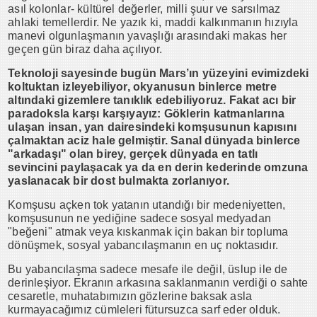
asıl kolonlar- kültürel değerler, milli şuur ve sarsılmaz
ahlaki temellerdir. Ne yazık ki, maddi kalkınmanın hızıyla
manevi olgunlaşmanın yavaşlığı arasındaki makas her
geçen gün biraz daha açılıyor.
Teknoloji sayesinde bugün Mars’ın yüzeyini evimizdeki
koltuktan izleyebiliyor, okyanusun binlerce metre
altındaki gizemlere tanıklık edebiliyoruz. Fakat acı bir
paradoksla karşı karşıyayız: Göklerin katmanlarına
ulaşan insan, yan dairesindeki komşusunun kapısını
çalmaktan aciz hale gelmiştir. Sanal dünyada binlerce
"arkadaşı" olan birey, gerçek dünyada en tatlı
sevincini paylaşacak ya da en derin kederinde omzuna
yaslanacak bir dost bulmakta zorlanıyor.
Komşusu açken tok yatanın utandığı bir medeniyetten,
komşusunun ne yediğine sadece sosyal medyadan
"beğeni" atmak veya kıskanmak için bakan bir topluma
dönüşmek, sosyal yabancılaşmanın en uç noktasıdır.
Bu yabancılaşma sadece mesafe ile değil, üslup ile de
derinleşiyor. Ekranın arkasına saklanmanın verdiği o sahte
cesaretle, muhatabımızın gözlerine baksak asla
kurmayacağımız cümleleri fütursuzca sarf eder olduk.