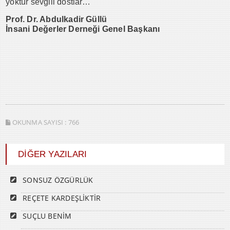
yoktur sevgili dostlar…
Prof. Dr. Abdulkadir Güllü
İnsani Değerler Derneği Genel Başkanı
OKUNMA SAYISI :
766
DİĞER YAZILARI
SONSUZ ÖZGÜRLÜK
REÇETE KARDEŞLİKTİR
SUÇLU BENİM