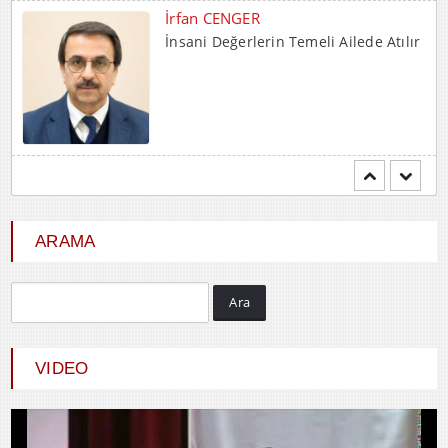
İrfan CENGER
İnsani Değerlerin Temeli Ailede Atılır
Mehmet BOZDEMİR
YENİ DÜNYA DÜZENİNDE
EMPERYALİSTLERE KAR...
ARAMA
Ara
Hayrani ALTINDAŞ
SEVGİ VE AŞK
VIDEO