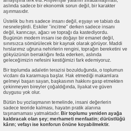
anlayışına terk etti. Alışverişte yalanın sıradanlaşması,
aslında sadece bir ekonomik sorun değil, bir karakter
aşınmasıdır.
Üstelik bu hırs sadece insanı değil, eşyayı ve tabiatı da
nesneleştirdi. Eskiler "incitme" derken sadece insanı
değil, karıncayı, ağacı ve toprağı da kastediyordu.
Bugünün modern insanı ise doğayı bir emanet değil,
sınırsızca sömürülecek bir kaynak olarak görüyor. Maddi
hırslarımız uğruna nehirlerin rengini, toprağın bereketini ve
gökyüzünün berraklığını feda ederken, aslında
geleceğimizin nefesini kestiğimizi fark edemiyoruz.
Bir toplumda adaletin terazisi bozulduğunda, o toplumun
vicdanı da kararmaya başlar. Hak etmediği makamlara
gelmeyi başarı sayan, başkasının hakkını gasp etmekten
çekinmeyen bireyler çoğaldığında, liyakat ve güven
duygusu yok olur.
Bütün bu yozlaşmanın temelinde, insani değerlerin
sadece teoride kalması, hayatın pratik alanına
taşınamaması yatmaktadır.
Bir toplumu yeniden ayağa
kaldıracak olan şey; merhameti menfaatin; dürüstlüğü
kârın; vefayı ise konforun önüne koyabilmektir.