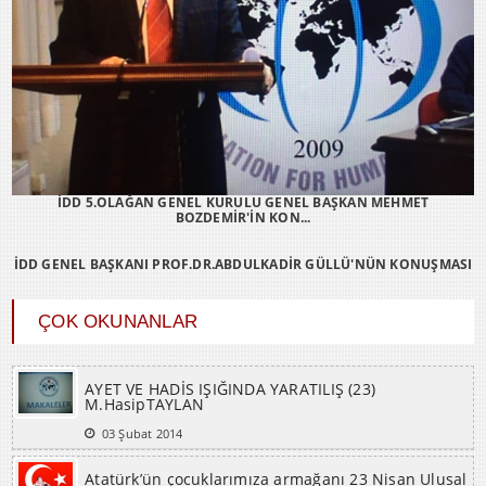
İDD 5.OLAĞAN GENEL KURULU GENEL BAŞKAN MEHMET
BOZDEMİR'İN KON...
İDD GENEL BAŞKANI PROF.DR.ABDULKADİR GÜLLÜ'NÜN KONUŞMASI
ÇOK OKUNANLAR
AYET VE HADİS IŞIĞINDA YARATILIŞ (23)
M.HasipTAYLAN
03 Şubat 2014
Atatürk’ün çocuklarımıza armağanı 23 Nisan Ulusal