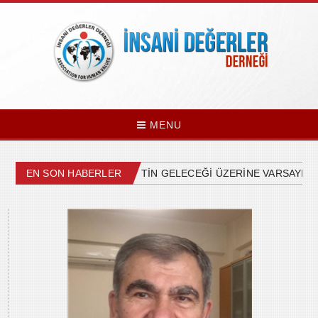
MENU
ÜLKEMİZDEKİ SİYASETİN GELECEĞİ ÜZERİNE VARSAYIMLAR
EN SON HABERLER