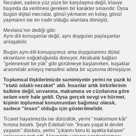
Nezaket, sadece yüz yüze bir karşılaşma değil, klavye
başında da verilmesi gereken bir karakter sınavıdır. Oysa
bugün dijital mecralar, gönül yıkmanın en kolay, gönül
yapmanın ise en nadir olduğu alanlara dönüştü.
Mevlana’nın dediği gibi:
Aynı dili konuşanlar değil, aynı duyguları paylaşanlar
anlaşabilir.
Bugün aynı dili konuşuyoruz ama duygularımız dijital
ekranların soğukluğunda donuyor. Akrabalık bağları
"geleneksel bir yük" gibi görülmeye başlanırken, kuşaklar
arasındaki anlayış mesafesi adeta bir uçuruma dönüşüyor.
Toplumsal ilişkilerimizde samimiyetin yerini ne yazık ki
"statü odaklı nezaket" aldı. İnsanlar artık birbirlerinin
kalbine değil, unvanına, makamına ve cüzdanına göre
selam verir hale geldi. Oysa gerçek sevgi ve hürmet,
kişinin toplumsal konumundan bağımsız olarak,
sadece "insan" olduğu için gösterilmelidir.
Ticaret hayatımızda ise dürüstlük, yerini "maksimum kâr"
hırsına bıraktı. Şeyh Edebali’nin "İnsanı yaşat ki devlet
yaşasın" düsturu, yerini "çıkarını koru ki ayakta kalasın"