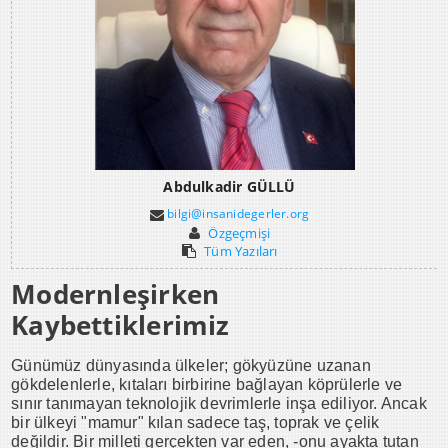
Abdulkadir GÜLLÜ
bilgi@insanidegerler.org
Özgeçmişi
Tüm Yazıları
Modernleşirken
Kaybettiklerimiz
Günümüz dünyasında ülkeler; gökyüzüne uzanan
gökdelenlerle, kıtaları birbirine bağlayan köprülerle ve
sınır tanımayan teknolojik devrimlerle inşa ediliyor. Ancak
bir ülkeyi "mamur" kılan sadece taş, toprak ve çelik
değildir. Bir milleti gerçekten var eden, -onu ayakta tutan