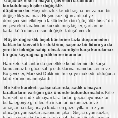
-Güçlülük hissi olmayan, çevreleri tarafından
korkutulmuş kişiler değişiklik
düşünmezler.
Hoşnutsuzluk kendi başına her zaman bir
değişiklik yaratmaz. Hoşnutsuzluğun antipatiye
dönüşmesini etkileyen faktörlerden biri “güçlülük hissi” dir
ve çevreleri tarafından korkutulmuş kişiler, şartları ne
kadar kötü olursa olsun değişiklik düşünmezler.
-Büyük değişiklik teşebbüslerine fazla düşünmeden
katılanlar kuvvetli bir doktrine, şaşmaz bir lidere ya da
yeni bir tekniğe sahip olmak suretiyle karşı konulamaz
bir güç kaynağına girdiklerine inanırlar.
Harekete katılanlar da genellikle kendilerinin de karşı
konulamaz bir güce sahip olduklarına inanırlar. Lenin ve
Bolşevikler, Marksist Doktrinin her şeye muktedir olduğuna
körü körüne inanmışlardı.
-
Bir kitle hareketi, çalışmalarında, sadık olmayan
taraftarların varlığını göz önünde bulundurmalıdır.
Kitle
hareketine sadık olmayan taraftarlar -geçici uyumsuzlar-
bu kategoriye girerler. Bu insanlar huzursuzdur ve
amaçlarına ulaşıncaya kadar en güzel yıllarının ziyan
olacağı uyumsuzlar arasından çıkar. Geçici uyumsuzlar;
hayatta yerini bulamamış ama hala bulma ümidi taşıyan