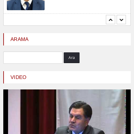
Hayrani ALTINDAŞ
SEVGİ VE AŞK
ARAMA
Ara
VIDEO