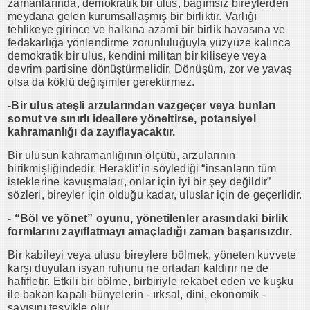
zamanlarında, demokratik bir ulus, bağımsız bireylerden
meydana gelen kurumsallaşmış bir birliktir. Varlığı
tehlikeye girince ve halkına azami bir birlik havasına ve
fedakarlığa yönlendirme zorunluluğuyla yüzyüze kalınca
demokratik bir ulus, kendini militan bir kiliseye veya
devrim partisine dönüştürmelidir. Dönüşüm, zor ve yavaş
olsa da köklü değişimler gerektirmez.
-Bir ulus ateşli arzularından vazgeçer veya bunları
somut ve sınırlı ideallere yöneltirse, potansiyel
kahramanlığı da zayıflayacaktır.
Bir ulusun kahramanlığının ölçütü, arzularının
birikmişliğindedir. Heraklit’in söylediği “insanların tüm
isteklerine kavuşmaları, onlar için iyi bir şey değildir”
sözleri, bireyler için olduğu kadar, uluslar için de geçerlidir.
- “Böl ve yönet” oyunu, yönetilenler arasındaki birlik
formlarını zayıflatmayı amaçladığı zaman başarısızdır.
Bir kabileyi veya ulusu bireylere bölmek, yöneten kuvvete
karşı duyulan isyan ruhunu ne ortadan kaldırır ne de
hafifletir. Etkili bir bölme, birbiriyle rekabet eden ve kuşku
ile bakan kapalı bünyelerin - ırksal, dini, ekonomik -
sayısını teşvikle olur.