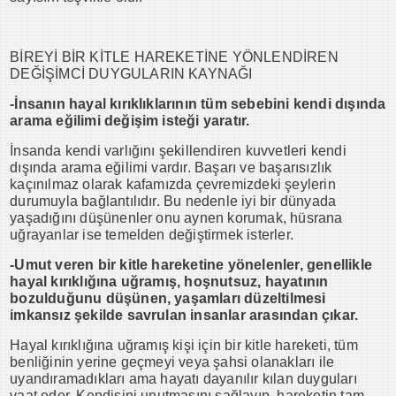
BİREYİ BİR KİTLE HAREKETİNE YÖNLENDİREN
DEĞİŞİMCİ DUYGULARIN KAYNAĞI
-İnsanın hayal kırıklıklarının tüm sebebini kendi dışında
arama eğilimi değişim isteği yaratır.
İnsanda kendi varlığını şekillendiren kuvvetleri kendi
dışında arama eğilimi vardır. Başarı ve başarısızlık
kaçınılmaz olarak kafamızda çevremizdeki şeylerin
durumuyla bağlantılıdır. Bu nedenle iyi bir dünyada
yaşadığını düşünenler onu aynen korumak, hüsrana
uğrayanlar ise temelden değiştirmek isterler.
-Umut veren bir kitle hareketine yönelenler, genellikle
hayal kırıklığına uğramış, hoşnutsuz, hayatının
bozulduğunu düşünen, yaşamları düzeltilmesi
imkansız şekilde savrulan insanlar arasından çıkar.
Hayal kırıklığına uğramış kişi için bir kitle hareketi, tüm
benliğinin yerine geçmeyi veya şahsi olanakları ile
uyandıramadıkları ama hayatı dayanılır kılan duyguları
vaat eder. Kendisini unutmasını sağlayıp, hareketin tam