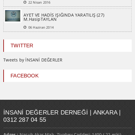
AYET VE HADİS IŞIĞINDA YARATILIŞ (27)
M.HasipTAYLAN
06 Haziran 2014
TWITTER
Tweets by İNSANİ DEĞERLER
FACEBOOK
İNSANI DEĞERLER DERNEĞI | ANKARA |
0312 287 04 55
Adres :
Nasuh Akar Mah. Ziyabey Caddesi 1400.( 22.eski)