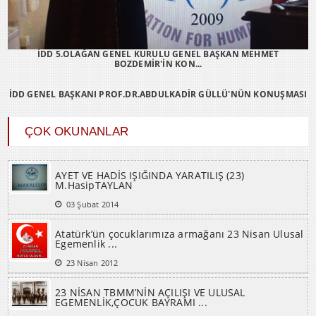
İDD 5.OLAĞAN GENEL KURULU GENEL BAŞKAN MEHMET
BOZDEMİR'İN KON...
İDD GENEL BAŞKANI PROF.DR.ABDULKADİR GÜLLÜ'NÜN KONUŞMASI
ÇOK OKUNANLAR
AYET VE HADİS IŞIĞINDA YARATILIŞ (23)
M.HasipTAYLAN
03 Şubat 2014
Atatürk’ün çocuklarımıza armağanı 23 Nisan Ulusal
Egemenlik ...
23 Nisan 2012
23 NİSAN TBMM’NİN AÇILIŞI VE ULUSAL
EGEMENLİK,ÇOCUK BAYRAMI ...
22 Nisan 2016