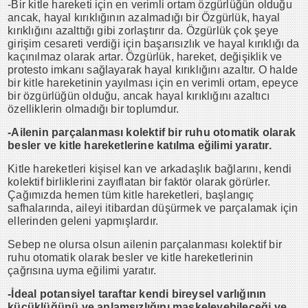
-Bir kitle hareketi için en verimli ortam özgürlüğün olduğu
ancak, hayal kırıklığının azalmadığı bir Özgürlük, hayal
kırıklığını azalttığı gibi zorlaştırır da. Özgürlük çok şeye
girişim cesareti verdiği için başarısızlık ve hayal kırıklığı da
kaçınılmaz olarak artar. Özgürlük, hareket, değişiklik ve
protesto imkanı sağlayarak hayal kırıklığını azaltır. O halde
bir kitle hareketinin yayılması için en verimli ortam, epeyce
bir özgürlüğün olduğu, ancak hayal kırıklığını azaltıcı
özelliklerin olmadığı bir toplumdur.
-Ailenin parçalanması kolektif bir ruhu otomatik olarak
besler ve kitle hareketlerine katılma eğilimi yaratır.
Kitle hareketleri kişisel kan ve arkadaşlık bağlarını, kendi
kolektif birliklerini zayıflatan bir faktör olarak görürler.
Çağımızda hemen tüm kitle hareketleri, başlangıç
safhalarında, aileyi itibardan düşürmek ve parçalamak için
ellerinden geleni yapmışlardır.
Sebep ne olursa olsun ailenin parçalanması kolektif bir
ruhu otomatik olarak besler ve kitle hareketlerinin
çağrısına uyma eğilimi yaratır.
-İdeal potansiyel taraftar kendi bireysel varlığının
küçüklüğünü ve anlamsızlığını maskeleyebileceği ve