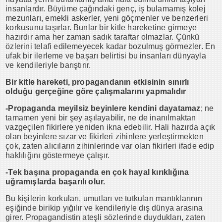
insanlardır. Büyüme çağındaki genç, iş bulamamış kolej
mezunları, emekli askerler, yeni göçmenler ve benzerleri
korkusunu taşırlar. Bunlar bir kitle hareketine girmeye
hazırdır ama her zaman sadık taraftar olmazlar. Çünkü
özlerini telafi edilemeyecek kadar bozulmuş görmezler. En
ufak bir ilerleme ve başarı belirtisi bu insanları dünyayla
ve kendileriyle barıştırır.
Bir kitle hareketi, propagandanın etkisinin sınırlı
olduğu gerçeğine göre çalışmalarını yapmalıdır
-Propaganda meyilsiz beyinlere kendini dayatamaz
; ne
tamamen yeni bir şey aşılayabilir, ne de inanılmaktan
vazgeçilen fikirlere yeniden ikna edebilir. Hali hazırda açık
olan beyinlere sızar ve fikirleri zihinlere yerleştirmekten
çok, zaten alıcıların zihinlerinde var olan fikirleri ifade edip
haklılığını göstermeye çalışır.
-Tek başına propaganda en çok hayal kırıklığına
uğramışlarda başarılı olur.
Bu kişilerin korkuları, umutları ve tutkuları mantıklarının
eşiğinde birikip yığılır ve kendileriyle dış dünya arasına
girer. Propagandistin ateşli sözlerinde duydukları, zaten