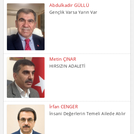
Metin ÇINAR
HIRSIZIN ADALETİ
İrfan CENGER
İnsani Değerlerin Temeli Ailede Atılır
Mehmet BOZDEMİR
YENİ DÜNYA DÜZENİNDE
EMPERYALİSTLERE KAR...