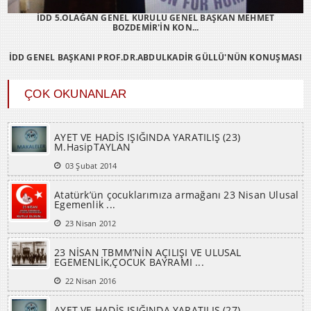
İDD 5.OLAĞAN GENEL KURULU GENEL BAŞKAN MEHMET
BOZDEMİR'İN KON...
İDD GENEL BAŞKANI PROF.DR.ABDULKADİR GÜLLÜ'NÜN KONUŞMASI
ÇOK OKUNANLAR
AYET VE HADİS IŞIĞINDA YARATILIŞ (23)
M.HasipTAYLAN
03 Şubat 2014
Atatürk’ün çocuklarımıza armağanı 23 Nisan Ulusal
Egemenlik ...
23 Nisan 2012
23 NİSAN TBMM’NİN AÇILIŞI VE ULUSAL
EGEMENLİK,ÇOCUK BAYRAMI ...
22 Nisan 2016
AYET VE HADİS IŞIĞINDA YARATILIŞ (27)