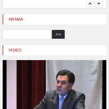
Mehmet BOZDEMİR
YENİ DÜNYA DÜZENİNDE
EMPERYALİSTLERE KAR...
ARAMA
Ara
Hayrani ALTINDAŞ
SEVGİ VE AŞK
VIDEO