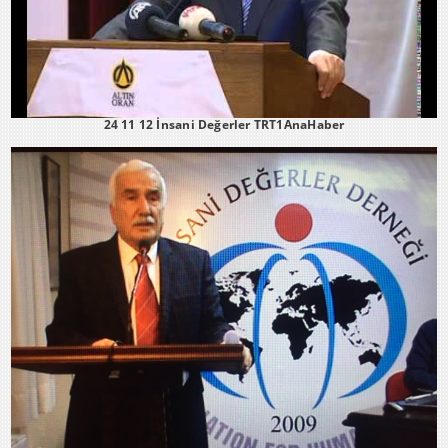
24 11 12 İnsani Değerler TRT1AnaHaber