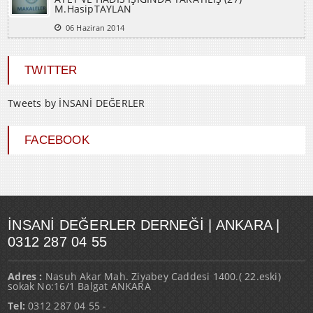
M.HasipTAYLAN
06 Haziran 2014
TWITTER
Tweets by İNSANİ DEĞERLER
FACEBOOK
İNSANI DEĞERLER DERNEĞI | ANKARA |
0312 287 04 55
Adres :
Nasuh Akar Mah. Ziyabey Caddesi 1400.( 22.eski)
sokak No:16/1 Balgat ANKARA
Tel:
0312 287 04 55 -