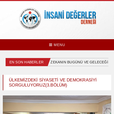
MENU
 VARSAYIMLAR
EN SON HABERLER
YAPAY ZEKANIN BUGÜNÜ VE GELECEĞİ -Prof.D
ÜLKEMİZDEKİ SİYASETİ VE DEMOKRASİYİ
SORGULUYORUZ(3.BÖLÜM)