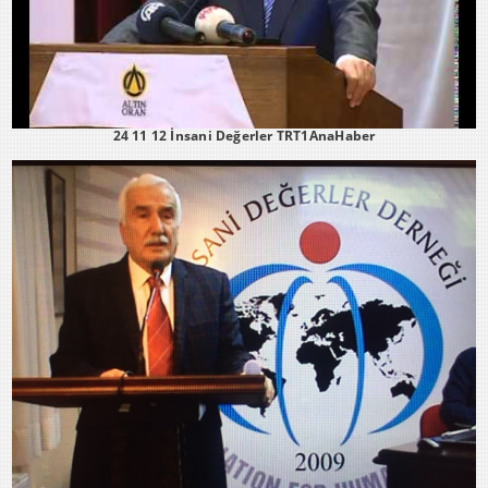
24 11 12 İnsani Değerler TRT1AnaHaber