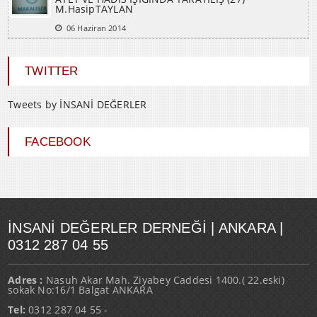
M.HasipTAYLAN
06 Haziran 2014
TWITTER
Tweets by İNSANİ DEĞERLER
FACEBOOK
İNSANI DEĞERLER DERNEĞI | ANKARA |
0312 287 04 55
Adres :
Nasuh Akar Mah. Ziyabey Caddesi 1400.( 22.eski)
sokak No:16/1 Balgat ANKARA
Tel:
0312 287 04 55 -