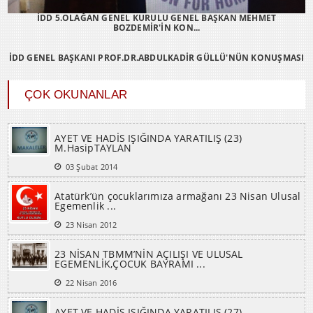
İDD 5.OLAĞAN GENEL KURULU GENEL BAŞKAN MEHMET
BOZDEMİR'İN KON...
İDD GENEL BAŞKANI PROF.DR.ABDULKADİR GÜLLÜ'NÜN KONUŞMASI
ÇOK OKUNANLAR
AYET VE HADİS IŞIĞINDA YARATILIŞ (23)
M.HasipTAYLAN
03 Şubat 2014
Atatürk’ün çocuklarımıza armağanı 23 Nisan Ulusal
Egemenlik ...
23 Nisan 2012
23 NİSAN TBMM’NİN AÇILIŞI VE ULUSAL
EGEMENLİK,ÇOCUK BAYRAMI ...
22 Nisan 2016
AYET VE HADİS IŞIĞINDA YARATILIŞ (27)