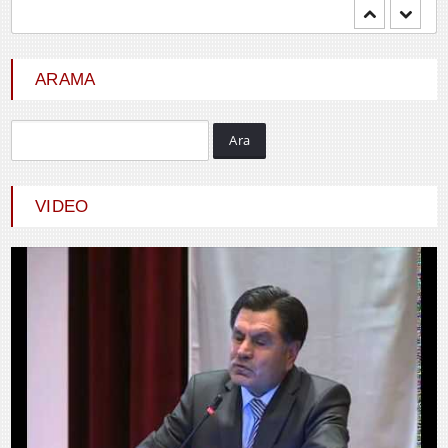
Mehmet BOZDEMİR
YENİ DÜNYA DÜZENİNDE
EMPERYALİSTLERE KAR...
ARAMA
Ara
Hayrani ALTINDAŞ
SEVGİ VE AŞK
VIDEO