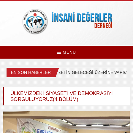
MENU
EN SON HABERLER
ÜLKEMİZDEKİ SİYASETİN GELECEĞİ ÜZERİNE VARSAYIM
ÜLKEMİZDEKİ SİYASETİ VE DEMOKRASİYİ
SORGULUYORUZ(4.BÖLÜM)