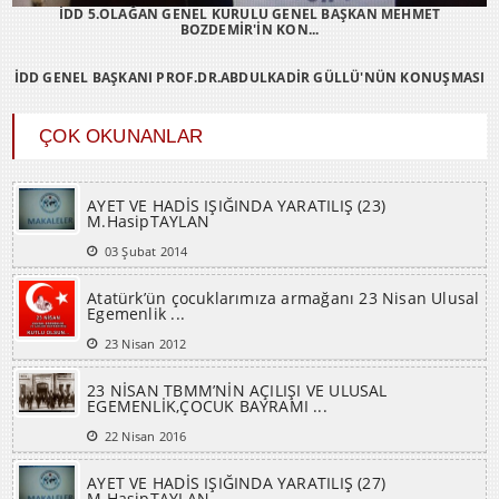
İDD 5.OLAĞAN GENEL KURULU GENEL BAŞKAN MEHMET
BOZDEMİR'İN KON...
İDD GENEL BAŞKANI PROF.DR.ABDULKADİR GÜLLÜ'NÜN KONUŞMASI
ÇOK OKUNANLAR
AYET VE HADİS IŞIĞINDA YARATILIŞ (23)
M.HasipTAYLAN
03 Şubat 2014
Atatürk’ün çocuklarımıza armağanı 23 Nisan Ulusal
Egemenlik ...
23 Nisan 2012
23 NİSAN TBMM’NİN AÇILIŞI VE ULUSAL
EGEMENLİK,ÇOCUK BAYRAMI ...
22 Nisan 2016
AYET VE HADİS IŞIĞINDA YARATILIŞ (27)
M.HasipTAYLAN