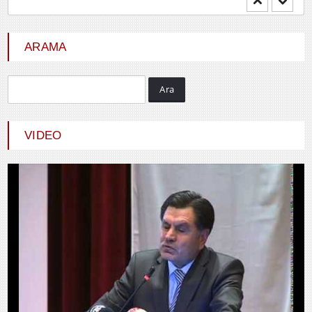
YENİ DÜNYA DÜZENİNDE
EMPERYALİSTLERE KAR...
ARAMA
Ara
Hayrani ALTINDAŞ
SEVGİ VE AŞK
VIDEO