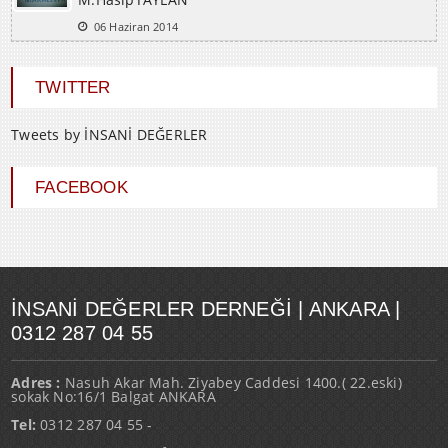
06 Haziran 2014
TWITTER
Tweets by İNSANİ DEĞERLER
FACEBOOK
İNSANI DEĞERLER DERNEĞI | ANKARA |
0312 287 04 55
Adres :
Nasuh Akar Mah. Ziyabey Caddesi 1400.( 22.eski)
sokak No:16/1 Balgat ANKARA
Tel:
0312 287 04 55 -