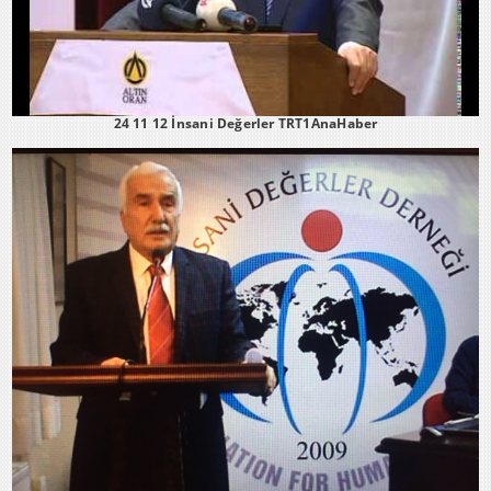
24 11 12 İnsani Değerler TRT1AnaHaber