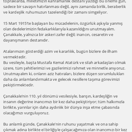
topraklarda, milletimizin kahramanlık destanı yazdığı bu önemli gün,
sadece bir savaşın hatırlanması değil, aynı zamanda birlik, beraberlik
ve kardeşlik ruhumuzun tazelendiği bir zamanı simgeliyor.
15 Mart 1915’te başlayan bu mücadelenin, özgürlük aşkıyla yanmış
olan dedelerimizin fedakarlıklarıyla kazanıldığını unutmayalım.
Çanakkale, yalnızca bir askeri zafer değil; inancın, cesaretin ve
dayanışmanın destanıdır.
Atalarımızın gösterdiği azim ve kararlılık, bugün bizlere de ilham
vermektedir.
Bu vesileyle, başta Mustafa Kemal Atatürk ve silah arkadaşları olmak
üzere, tüm şehitlerimizi ve gazilerimizi rahmet ve minnetle anıyoruz.
Unutmayalım ki, onların aziz hatıraları, bizlere düşen sorumlulukları
daha da anlamlandırmakta ve gelecek nesillere taşıma görevimizi
pekiştirmektedir.
Çanakkale’nin 110. yıl dönümü vesilesiyle, barışın, kardeşliğin ve
insanın değerine inancımızı bir kez daha pekiştiriyor; tüm halkımızla
birlikte, yarınlar için daha aydınlık bir dünya inşa etme çabasında
olacağımızı vurguluyoruz.
Bu anlamlı günde, Çanakkale’nin ruhunu yaşatmak ve ona sahip
çıkmak adına birlikte el birliğiyle çalışacağımıza olan inancımızı bir kez