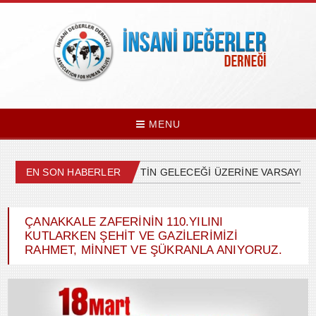
MENU
ÜLKEMİZDEKİ SİYASETİN GELECEĞİ ÜZERİNE VARSAYIMLA
EN SON HABERLER
ÇANAKKALE ZAFERİNİN 110.YILINI
KUTLARKEN ŞEHİT VE GAZİLERİMİZİ
RAHMET, MİNNET VE ŞÜKRANLA ANIYORUZ.