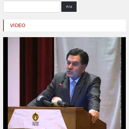
Ara
Hayrani ALTINDAŞ
SEVGİ VE AŞK
VIDEO