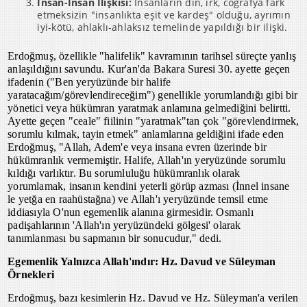
İnsan-İnsan İlişkisi:
İnsanların din, ırk, coğrafya fark
etmeksizin "insanlıkta eşit ve kardeş" olduğu, ayrımın
iyi-kötü, ahlaklı-ahlaksız temelinde yapıldığı bir ilişki.
Erdoğmuş, özellikle "halifelik" kavramının tarihsel süreçte yanlış
anlaşıldığını savundu. Kur'an'da Bakara Suresi 30. ayette geçen
ifadenin ("Ben yeryüzünde bir halife
yaratacağım/görevlendireceğim") genellikle yorumlandığı gibi bir
yönetici veya hükümran yaratmak anlamına gelmediğini belirtti.
Ayette geçen "ceale" fiilinin "yaratmak"tan çok "görevlendirmek,
sorumlu kılmak, tayin etmek" anlamlarına geldiğini ifade eden
Erdoğmuş, "Allah, Adem'e veya insana evren üzerinde bir
hükümranlık vermemiştir. Halife, Allah'ın yeryüzünde sorumlu
kıldığı varlıktır. Bu sorumluluğu hükümranlık olarak
yorumlamak, insanın kendini yeterli görüp azması (İnnel insane
le yetğa en raahüstağna) ve Allah'ı yeryüzünde temsil etme
iddiasıyla O'nun egemenlik alanına girmesidir. Osmanlı
padişahlarının 'Allah'ın yeryüzündeki gölgesi' olarak
tanımlanması bu sapmanın bir sonucudur," dedi.
Egemenlik Yalnızca Allah'ındır: Hz. Davud ve Süleyman
Örnekleri
Erdoğmuş, bazı kesimlerin Hz. Davud ve Hz. Süleyman'a verilen