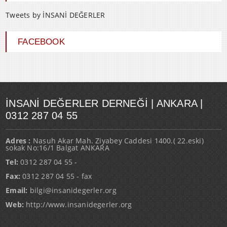
Tweets by İNSANİ DEĞERLER
FACEBOOK
İNSANI DEĞERLER DERNEĞI | ANKARA |
0312 287 04 55
Adres :
Nasuh Akar Mah. Ziyabey Caddesi 1400.( 22.eski)
sokak No:16/1 Balgat ANKARA
Tel:
0312 287 04 55 -
Fax:
0312 287 04 55 - fax
Email:
bilgi@insanidegerler.org
Web:
http://www.insanidegerler.org