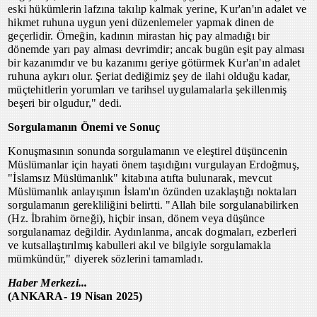
eski hükümlerin lafzına takılıp kalmak yerine, Kur'an'ın adalet ve
hikmet ruhuna uygun yeni düzenlemeler yapmak dinen de
geçerlidir. Örneğin, kadının mirastan hiç pay almadığı bir
dönemde yarı pay alması devrimdir; ancak bugün eşit pay alması
bir kazanımdır ve bu kazanımı geriye götürmek Kur'an'ın adalet
ruhuna aykırı olur. Şeriat dediğimiz şey de ilahi olduğu kadar,
müçtehitlerin yorumları ve tarihsel uygulamalarla şekillenmiş
beşeri bir olgudur," dedi.
Sorgulamanın Önemi ve Sonuç
Konuşmasının sonunda sorgulamanın ve eleştirel düşüncenin
Müslümanlar için hayati önem taşıdığını vurgulayan Erdoğmuş,
"İslamsız Müslümanlık" kitabına atıfta bulunarak, mevcut
Müslümanlık anlayışının İslam'ın özünden uzaklaştığı noktaları
sorgulamanın gerekliliğini belirtti. "Allah bile sorgulanabilirken
(Hz. İbrahim örneği), hiçbir insan, dönem veya düşünce
sorgulanamaz değildir. Aydınlanma, ancak dogmaları, ezberleri
ve kutsallaştırılmış kabulleri akıl ve bilgiyle sorgulamakla
mümkündür," diyerek sözlerini tamamladı.
Haber Merkezi...
(ANKARA- 19 Nisan 2025)