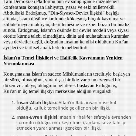
Tam Demokrasi Platformu'nun ev sahipliğinde düzenlenen
konferansta konuşan ilahiyatçı, yazar ve eski milletvekili
Abdulbaki Erdoğmuş, "Din-Siyaset-Devlet İlişkisi" başlığı
altında, İslam düşünce tarihinde kökleşmiş birçok kavrama ve
kabule meydan okuyan, derinlemesine ve ezber bozan bir analiz
sundu. Erdoğmuş, İslam'ın özünde bir devlet modeli veya siyasi
otorite kurma talebi olmadığını, dinin asıl muhatabının kurumlar
veya devletler değil, doğrudan insanın kendisi olduğunu Kur'an
ayetleri ve tarihsel analizlerle temellendirdi.
İslam'ın Temel İlişkileri ve Halifelik Kavramının Yeniden
Yorumlanması
Konuşmasına İslam'ın sadece Müslümanların tercihiyle başlayan
bir süreç olmadığını, yaratılışla birlikte var olan evrensel bir
düzen ve anlayış olduğunu belirterek başlayan Erdoğmuş,
Kur'an'ın üç temel ilişkiyi merkezine aldığını vurguladı:
İnsan-Allah İlişkisi:
Allah'ın Rab, insanın ise kul
olduğu, kulluk temelinde şekillenen bir ilişki.
İnsan-Evren İlişkisi:
İnsanın "halife" sıfatıyla evrenden
sorumlu olduğu, onu keşfetmesi, anlaması ve tahrip
etmeden yararlanması gereken bir ilişki.