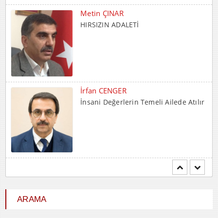
Metin ÇINAR
HIRSIZIN ADALETİ
İrfan CENGER
İnsani Değerlerin Temeli Ailede Atılır
Mehmet BOZDEMİR
YENİ DÜNYA DÜZENİNDE
EMPERYALİSTLERE KAR...
ARAMA