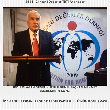
24 11 12 İnsani Değerler TRT1AnaHaber
İDD 5.OLAĞAN GENEL KURULU GENEL BAŞKAN MEHMET
BOZDEMİR'İN KON...
İDD GENEL BAŞKANI PROF.DR.ABDULKADİR GÜLLÜ'NÜN KONUŞMASI