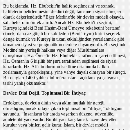
Bu bağlamda, Hz. Ebubekir'in halife seçilmesini ve sonraki
halifelerin belirlenmesini de dini değil, tamamen siyasi süreçler
olarak değerlendirdi: "Eğer Medine'de bir devlet modeli olsaydı,
sahabeler onu örnek alırdı. Ancak Hz. Ebubekir'in seçimi,
Kureyş içindeki Beni Haşim-Beni Ümeyye rekabetini bertaraf
etmek, daha az güçlü bir kabileden (Beni Teym) birini seçerek
denge kurmak ve Kureyş'in ticari etkinliğinden yararlanmak gibi
tamamen siyasi ve pragmatik nedenlere dayanıyordu. Bu seçimde
Medine'nin yerleşik halkına veya diğer Müslümanlara
danışılmadı. Hz. Ömer'in Hz. Ebubekir tarafından işaret edilmesi,
Hz. Osman'ın 6 kişilik bir şura tarafından seçilmesi de siyasi
kararlardı. Hz. Ali'nin durumu ise fitne ortamında halkın
zorlamasıyla gerçekleşmiş, yine vahye dayalı olmayan bir süreçti.
Bu olayları 1400 yıldır dini referanslarla açıklamaya çalışmak,
tarihi yanlış okumaktır."
Devlet: Dini Değil, Toplumsal Bir İhtiyaç
Erdoğmuş, devletin dinin veya aklın mutlak bir gereği
olmadığını, ancak ortaya çıkan toplumsal bir "ihtiyaç" olduğunu
savundu. "İnsanların bir arada yaşarken düzene, güvenliğe,
adalete ihtiyacı vardır. Bu ihtiyacı karşılamak üzere devletler
kurulur veya birileri gelir kurar. İslam, bir devlet modeli