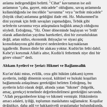
anlama indirgendiğini belirtti. "Cihat" kavramının ise asli
anlamının "çaba, gayret, mücadele" olduğunu, savaş anlamında
kullanıldığında ise öncelikle "savunma" veya "nefisle mücadele"
(büyük cihat) anlamına geldiğini ifade etti. Hz. Muhammed'in
dini yaymak için fetih savaşları yapmadığını, Tebük gibi
seferlerin savunma veya anlaşmalara bağlılık amaçlı olduğunu
söyledi. Erdoğmuş, "Hz. Ömer döneminde başlayan ve 'fetih'
olarak adlandırılan yayılma hareketleri, dini bir zorunluluktan
değil, artan nüfus, ekonomik ihtiyaçlar ve siyasi güç
konsolidasyonu gibi dünyevi nedenlerden kaynaklanan
işgallerdir. Bunun dinle bir alakası yoktur. Kudüs'ün fethi dahil.
Kabe'yi korumak Allah'a aitse, Kudüs'ü fethetmek niye dini bir
görev olsun?" dedi.
Ahkam Ayetleri ve Şeriat: Hikmet ve Bağlamsallık
Kur'an'daki miras, evlilik, ceza gibi hüküm (ahkam) içeren
ayetlerin, indiği dönemin sosyal, kültürel ve hukuki koşulları
bağlamında anlaşılması gerektiğini belirten Erdoğmuş, bu
ayetlerin lafzi olarak değil, altında yatan "hikmet" (bilgelik,
amaç, gerekçe) temelinde değerlendirilmesi gerektiğini savundu.
"Allah peygamberlere kitap ve hikmeti vermiştir. Hükümlerin
amacı adaleti, iyiliği, toplumun maslahatını sağlamaktır. Koşullar
değiştikçe, daha adil ve hakkaniyetli uygulamalar bulunduğunda,