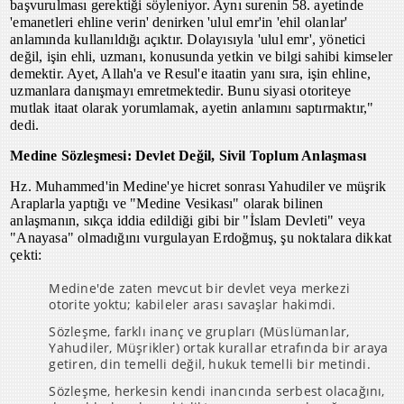
başvurulması gerektiği söyleniyor. Aynı surenin 58. ayetinde
'emanetleri ehline verin' denirken 'ulul emr'in 'ehil olanlar'
anlamında kullanıldığı açıktır. Dolayısıyla 'ulul emr', yönetici
değil, işin ehli, uzmanı, konusunda yetkin ve bilgi sahibi kimseler
demektir. Ayet, Allah'a ve Resul'e itaatin yanı sıra, işin ehline,
uzmanlara danışmayı emretmektedir. Bunu siyasi otoriteye
mutlak itaat olarak yorumlamak, ayetin anlamını saptırmaktır,"
dedi.
Medine Sözleşmesi: Devlet Değil, Sivil Toplum Anlaşması
Hz. Muhammed'in Medine'ye hicret sonrası Yahudiler ve müşrik
Araplarla yaptığı ve "Medine Vesikası" olarak bilinen
anlaşmanın, sıkça iddia edildiği gibi bir "İslam Devleti" veya
"Anayasa" olmadığını vurgulayan Erdoğmuş, şu noktalara dikkat
çekti:
Medine'de zaten mevcut bir devlet veya merkezi
otorite yoktu; kabileler arası savaşlar hakimdi.
Sözleşme, farklı inanç ve grupları (Müslümanlar,
Yahudiler, Müşrikler) ortak kurallar etrafında bir araya
getiren, din temelli değil, hukuk temelli bir metindi.
Sözleşme, herkesin kendi inancında serbest olacağını,