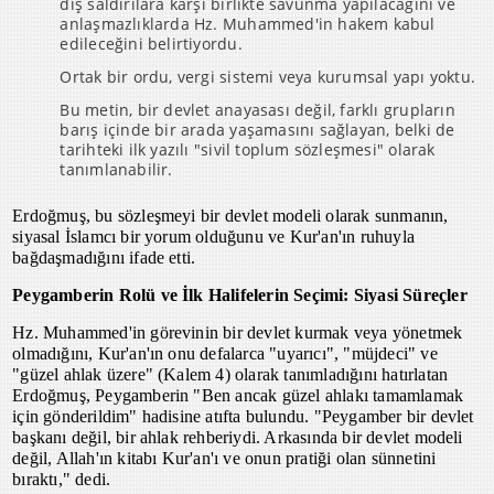
dış saldırılara karşı birlikte savunma yapılacağını ve
anlaşmazlıklarda Hz. Muhammed'in hakem kabul
edileceğini belirtiyordu.
Ortak bir ordu, vergi sistemi veya kurumsal yapı yoktu.
Bu metin, bir devlet anayasası değil, farklı grupların
barış içinde bir arada yaşamasını sağlayan, belki de
tarihteki ilk yazılı "sivil toplum sözleşmesi" olarak
tanımlanabilir.
Erdoğmuş, bu sözleşmeyi bir devlet modeli olarak sunmanın,
siyasal İslamcı bir yorum olduğunu ve Kur'an'ın ruhuyla
bağdaşmadığını ifade etti.
Peygamberin Rolü ve İlk Halifelerin Seçimi: Siyasi Süreçler
Hz. Muhammed'in görevinin bir devlet kurmak veya yönetmek
olmadığını, Kur'an'ın onu defalarca "uyarıcı", "müjdeci" ve
"güzel ahlak üzere" (Kalem 4) olarak tanımladığını hatırlatan
Erdoğmuş, Peygamberin "Ben ancak güzel ahlakı tamamlamak
için gönderildim" hadisine atıfta bulundu. "Peygamber bir devlet
başkanı değil, bir ahlak rehberiydi. Arkasında bir devlet modeli
değil, Allah'ın kitabı Kur'an'ı ve onun pratiği olan sünnetini
bıraktı," dedi.