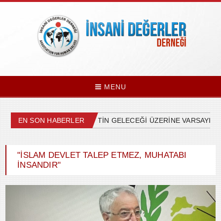
MENU
ÜLKEMİZDEKİ SİYASETİN GELECEĞİ ÜZERİNE VARSAYIMLAR
EN SON HABERLER
"İSLAM DEVLET TALEP ETMEZ, MUHATABI
İNSANDIR"