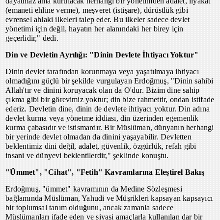
dayatmaz ama kurulacak herhangi bir yönetimden adalet, liyakat
(emaneti ehline verme), meşveret (istişare), dürüstlük gibi
evrensel ahlaki ilkeleri talep eder. Bu ilkeler sadece devlet
yönetimi için değil, hayatın her alanındaki her birey için
geçerlidir," dedi.
Din ve Devletin Ayrılığı: "Dinin Devlete İhtiyacı Yoktur"
Dinin devlet tarafından korunmaya veya yaşatılmaya ihtiyacı
olmadığını güçlü bir şekilde vurgulayan Erdoğmuş, "Dinin sahibi
Allah'tır ve dinini koruyacak olan da O'dur. Bizim dine sahip
çıkma gibi bir görevimiz yoktur; din bize rahmettir, ondan istifade
ederiz. Devletin dine, dinin de devlete ihtiyacı yoktur. Din adına
devlet kurma veya yönetme iddiası, din üzerinden egemenlik
kurma çabasıdır ve istismardır. Bir Müslüman, dünyanın herhangi
bir yerinde devlet olmadan da dinini yaşayabilir. Devletten
beklentimiz dini değil, adalet, güvenlik, özgürlük, refah gibi
insani ve dünyevi beklentilerdir," şeklinde konuştu.
"Ümmet", "Cihat", "Fetih" Kavramlarına Eleştirel Bakış
Erdoğmuş, "ümmet" kavramının da Medine Sözleşmesi
bağlamında Müslüman, Yahudi ve Müşrikleri kapsayan kapsayıcı
bir toplumsal tanım olduğunu, ancak zamanla sadece
Müslümanları ifade eden ve siyasi amaçlarla kullanılan dar bir