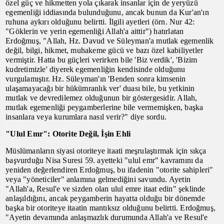
özel güç ve hikmetten yola çıkarak insanlar için de yeryüzü
egemenliği iddiasında bulunduğunu, ancak bunun da Kur'an'ın
ruhuna aykırı olduğunu belirtti. İlgili ayetleri (örn. Nur 42:
"Göklerin ve yerin egemenliği Allah'a aittir") hatırlatan
Erdoğmuş, "Allah, Hz. Davud ve Süleyman'a mutlak egemenlik
değil, bilgi, hikmet, muhakeme gücü ve bazı özel kabiliyetler
vermiştir. Hatta bu güçleri verirken bile 'Biz verdik', 'Bizim
kudretimizle' diyerek egemenliğin kendisinde olduğunu
vurgulamıştır. Hz. Süleyman'ın 'Benden sonra kimsenin
ulaşamayacağı bir hükümranlık ver' duası bile, bu yetkinin
mutlak ve devredilemez olduğunun bir göstergesidir. Allah,
mutlak egemenliği peygamberlerine bile vermemişken, başka
insanlara veya kurumlara nasıl verir?" diye sordu.
"Ulul Emr": Otorite Değil, İşin Ehli
Müslümanların siyasi otoriteye itaati meşrulaştırmak için sıkça
başvurduğu Nisa Suresi 59. ayetteki "ulul emr" kavramını da
yeniden değerlendiren Erdoğmuş, bu ifadenin "otorite sahipleri"
veya "yöneticiler" anlamına gelmediğini savundu. Ayetin
"Allah'a, Resul'e ve sizden olan ulul emre itaat edin" şeklinde
anlaşıldığını, ancak peygamberin hayatta olduğu bir dönemde
başka bir otoriteye itaatin mantıksız olduğunu belirtti. Erdoğmuş,
"Ayetin devamında anlaşmazlık durumunda Allah'a ve Resul'e