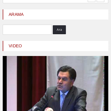
YENİ DÜNYA DÜZENİNDE
EMPERYALİSTLERE KAR...
ARAMA
Ara
Hayrani ALTINDAŞ
SEVGİ VE AŞK
VIDEO