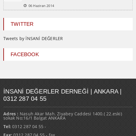
06 Haziran 2014
TWITTER
Tweets by İNSANİ DEĞERLER
FACEBOOK
İNSANI DEĞERLER DERNEĞI | ANKARA |
0312 287 04 55
Adres :
Nasuh Akar Mah. Ziyabey Caddesi 1400.( 22.eski)
sokak No:16/1 Balgat ANKARA
Tel:
0312 287 04 55 -
Fax:
0312 287 04 55 - fax