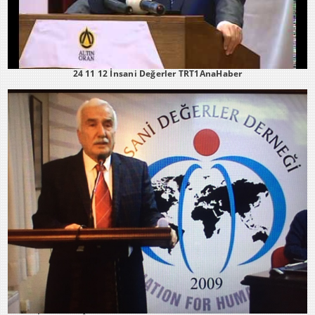
24 11 12 İnsani Değerler TRT1AnaHaber
İDD 5.OLAĞAN GENEL KURULU GENEL BAŞKAN MEHMET