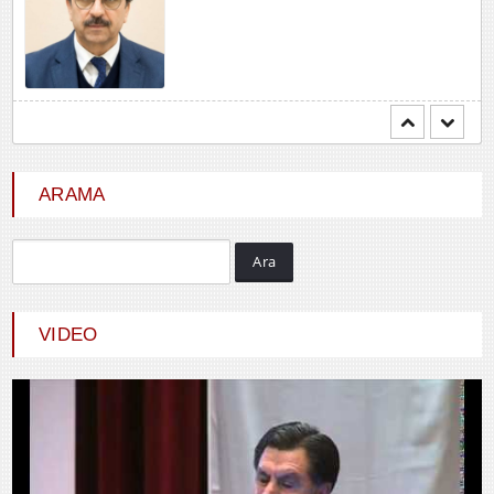
Mehmet BOZDEMİR
YENİ DÜNYA DÜZENİNDE
EMPERYALİSTLERE KAR...
ARAMA
Ara
Hayrani ALTINDAŞ
SEVGİ VE AŞK
VIDEO