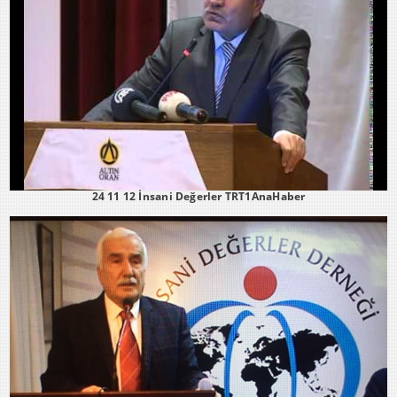
24 11 12 İnsani Değerler TRT1AnaHaber