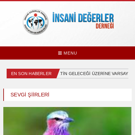
MENU
ÜLKEMİZDEKİ SİYASETİN GELECEĞİ ÜZERİNE VARSAYIMLA
EN SON HABERLER
SEVGİ ŞİİRLERİ