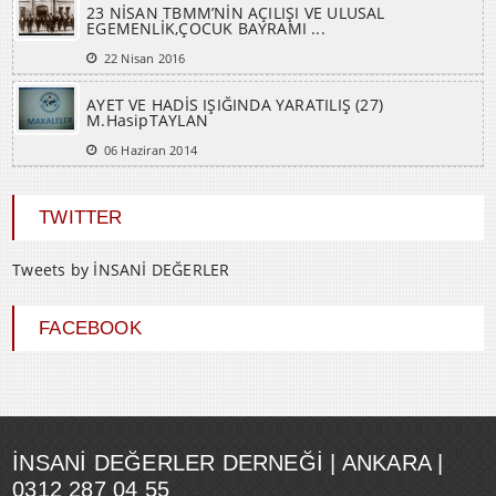
23 NİSAN TBMM’NİN AÇILIŞI VE ULUSAL
EGEMENLİK,ÇOCUK BAYRAMI ...
22 Nisan 2016
AYET VE HADİS IŞIĞINDA YARATILIŞ (27)
M.HasipTAYLAN
06 Haziran 2014
TWITTER
Tweets by İNSANİ DEĞERLER
FACEBOOK
İNSANI DEĞERLER DERNEĞI | ANKARA |
0312 287 04 55