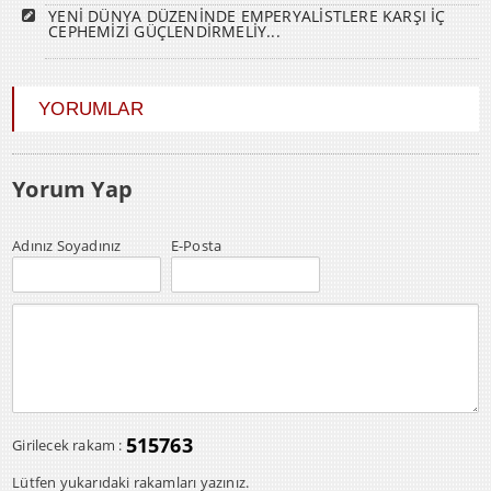
YENİ DÜNYA DÜZENİNDE EMPERYALİSTLERE KARŞI İÇ
CEPHEMİZİ GÜÇLENDİRMELİY...
YORUMLAR
Yorum Yap
Adınız Soyadınız
E-Posta
515763
Girilecek rakam :
Lütfen yukarıdaki rakamları yazınız.