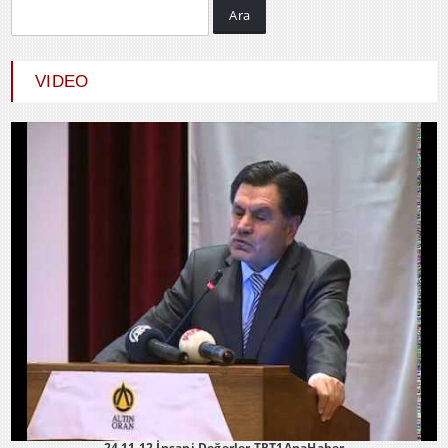
Ara
Hayrani ALTINDAŞ
SEVGİ VE AŞK
VIDEO
24 11 12 İnsani Değerler TRT1AnaHaber