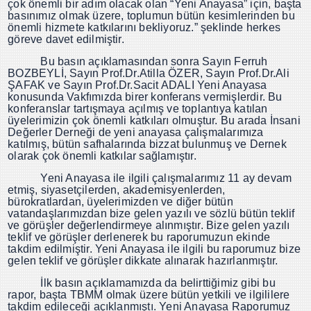
çok önemli bir adım olacak olan “Yeni Anayasa” için, başta
basınımız olmak üzere, toplumun bütün kesimlerinden bu
önemli hizmete katkılarını bekliyoruz.” şeklinde herkes
göreve davet edilmiştir.
Bu basın açıklamasından sonra Sayın Ferruh
BOZBEYLİ, Sayın Prof.Dr.Atilla ÖZER, Sayın Prof.Dr.Ali
ŞAFAK ve Sayın Prof.Dr.Sacit ADALI Yeni Anayasa
konusunda Vakfımızda birer konferans vermişlerdir. Bu
konferanslar tartışmaya açılmış ve toplantıya katılan
üyelerimizin çok önemli katkıları olmuştur. Bu arada İnsani
Değerler Derneği de yeni anayasa çalışmalarımıza
katılmış, bütün safhalarında bizzat bulunmuş ve Dernek
olarak çok önemli katkılar sağlamıştır.
Yeni Anayasa ile ilgili çalışmalarımız 11 ay devam
etmiş, siyasetçilerden, akademisyenlerden,
bürokratlardan, üyelerimizden ve diğer bütün
vatandaşlarımızdan bize gelen yazılı ve sözlü bütün teklif
ve görüşler değerlendirmeye alınmıştır. Bize gelen yazılı
teklif ve görüşler derlenerek bu raporumuzun ekinde
takdim edilmiştir. Yeni Anayasa ile ilgili bu raporumuz bize
gelen teklif ve görüşler dikkate alınarak hazırlanmıştır.
İlk basın açıklamamızda da belirttiğimiz gibi bu
rapor, başta TBMM olmak üzere bütün yetkili ve ilgililere
takdim edileceği açıklanmıştı. Yeni Anayasa Raporumuz