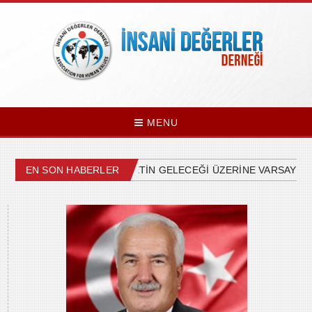
MENU
ÜLKEMİZDEKİ SİYASETİN GELECEĞİ ÜZERİNE VARSAYIMLA
EN SON HABERLER