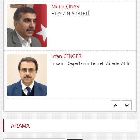
Metin ÇINAR
HIRSIZIN ADALETİ
İrfan CENGER
İnsani Değerlerin Temeli Ailede Atılır
Mehmet BOZDEMİR
YENİ DÜNYA DÜZENİNDE
EMPERYALİSTLERE KAR...
ARAMA