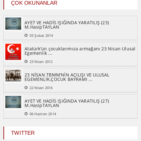
ÇOK OKUNANLAR
AYET VE HADİS IŞIĞINDA YARATILIŞ (23)
M.HasipTAYLAN
03 Şubat 2014
Atatürk’ün çocuklarımıza armağanı 23 Nisan Ulusal
Egemenlik ...
23 Nisan 2012
23 NİSAN TBMM’NİN AÇILIŞI VE ULUSAL
EGEMENLİK,ÇOCUK BAYRAMI ...
22 Nisan 2016
AYET VE HADİS IŞIĞINDA YARATILIŞ (27)
M.HasipTAYLAN
06 Haziran 2014
TWITTER