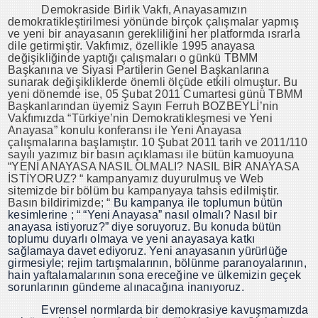
Demokraside Birlik Vakfı, Anayasamızın
demokratikleştirilmesi yönünde birçok çalışmalar yapmış
ve yeni bir anayasanın gerekliliğini her platformda ısrarla
dile getirmiştir. Vakfımız, özellikle 1995 anayasa
değişikliğinde yaptığı çalışmaları o günkü TBMM
Başkanına ve Siyasi Partilerin Genel Başkanlarına
sunarak değişikliklerde önemli ölçüde etkili olmuştur. Bu
yeni dönemde ise, 05 Şubat 2011 Cumartesi günü TBMM
Başkanlarından üyemiz Sayın Ferruh BOZBEYLİ’nin
Vakfımızda “Türkiye’nin Demokratikleşmesi ve Yeni
Anayasa” konulu konferansı ile Yeni Anayasa
çalışmalarına başlamıştır. 10 Şubat 2011 tarih ve 2011/110
sayılı yazımız bir basın açıklaması ile bütün kamuoyuna
“YENİ ANAYASA NASIL OLMALI? NASIL BİR ANAYASA
İSTİYORUZ? “ kampanyamız duyurulmuş ve Web
sitemizde bir bölüm bu kampanyaya tahsis edilmiştir.
Basın bildirimizde; “
Bu kampanya ile toplumun bütün
kesimlerine ; “ “Yeni Anayasa” nasıl olmalı? Nasıl bir
anayasa istiyoruz?” diye soruyoruz. Bu konuda bütün
toplumu duyarlı olmaya ve yeni anayasaya katkı
sağlamaya davet ediyoruz. Yeni anayasanın yürürlüğe
girmesiyle; rejim tartışmalarının, bölünme paranoyalarının,
hain yaftalamalarının sona ereceğine ve ülkemizin geçek
sorunlarının gündeme alınacağına inanıyoruz.
Evrensel normlarda bir demokrasiye kavuşmamızda