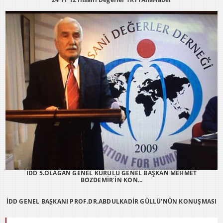
İDD 5.OLAĞAN GENEL KURULU GENEL BAŞKAN MEHMET
BOZDEMİR'İN KON...
İDD GENEL BAŞKANI PROF.DR.ABDULKADİR GÜLLÜ'NÜN KONUŞMASI