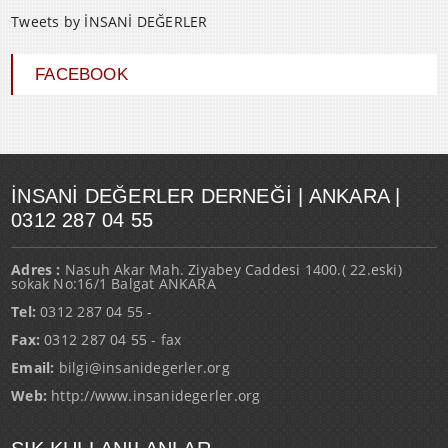
Tweets by İNSANİ DEĞERLER
FACEBOOK
İNSANI DEĞERLER DERNEĞI | ANKARA |
0312 287 04 55
Adres :
Nasuh Akar Mah. Ziyabey Caddesi 1400.( 22.eski)
sokak No:16/1 Balgat ANKARA
Tel:
0312 287 04 55 -
Fax:
0312 287 04 55 - fax
Email:
bilgi@insanidegerler.org
Web:
http://www.insanidegerler.org