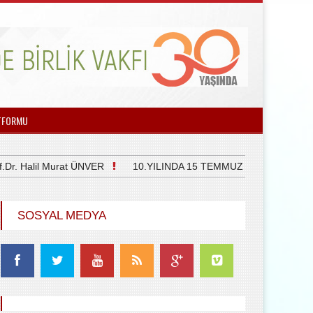
TFORMU
alil Murat ÜNVER
10.YILINDA 15 TEMMUZ DEMOKRASİ VE Mİ
SOSYAL MEDYA