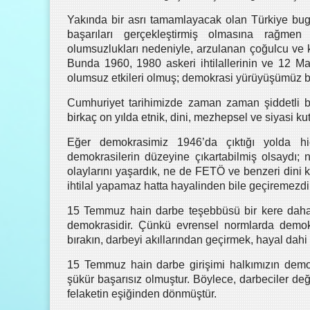
Yakında bir asrı tamamlayacak olan Türkiye bu
başarıları gerçekleştirmiş olmasına rağme
olumsuzlukları nedeniyle, arzulanan çoğulcu ve k
Bunda 1960, 1980 askeri ihtilallerinin ve 12 Ma
olumsuz etkileri olmuş; demokrasi yürüyüşümüz bi
Cumhuriyet tarihimizde zaman zaman şiddetli b
birkaç on yılda etnik, dini, mezhepsel ve siyasi 
Eğer demokrasimiz 1946’da çıktığı yolda hiç
demokrasilerin düzeyine çıkartabilmiş olsaydı; 
olaylarını yaşardık, ne de FETÖ ve benzeri dini 
ihtilal yapamaz hatta hayalinden bile geçiremezdi
15 Temmuz hain darbe teşebbüsü bir kere daha a
demokrasidir. Çünkü evrensel normlarda demok
bırakın, darbeyi akıllarından geçirmek, hayal dah
15 Temmuz hain darbe girişimi halkımızın demo
şükür başarısız olmuştur. Böylece, darbeciler değ
felaketin eşiğinden dönmüştür.