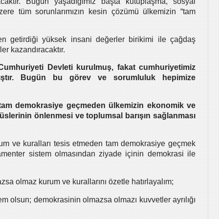
caktır. Bugün yaşadığımız başta kutuplaşma, sosyal
üzere tüm sorunlarımızın kesin çözümü ülkemizin “tam
n getirdiği yüksek insani değerler birikimi ile çağdaş
er kazandıracaktır.
 Cumhuriyeti Devleti kurulmuş, fakat cumhuriyetimiz
mıştır. Bugün bu görev ve sorumluluk hepimize
ki, tam demokrasiye geçmeden ülkemizin ekonomik ve
büslerinin önlenmesi ve toplumsal barışın sağlanması
urum ve kuralları tesis etmeden tam demokrasiye geçmek
amenter sistem olmasından ziyade içinin demokrasi ile
 olmaz kurum ve kurallarını özetle hatırlayalım;
tem olsun; demokrasinin olmazsa olmazı kuvvetler ayrılığı