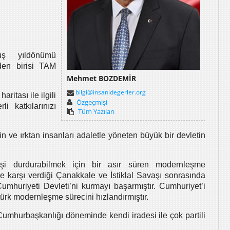
uş yıldönümü
den birisi TAM
Mehmet BOZDEMİR
bilgi@insanidegerler.org
ritası ile ilgili
Özgeçmişi
i katkılarınızı
Tüm Yazıları
 din ve ırktan insanları adaletle yöneten büyük bir devletin
dişi durdurabilmek için bir asır süren modernleşme
e karşı verdiği Çanakkale ve İstiklal Savaşı sonrasında
mhuriyeti Devleti’ni kurmayı başarmıştır. Cumhuriyet’i
türk modernleşme sürecini hızlandırmıştır.
umhurbaşkanlığı döneminde kendi iradesi ile çok partili