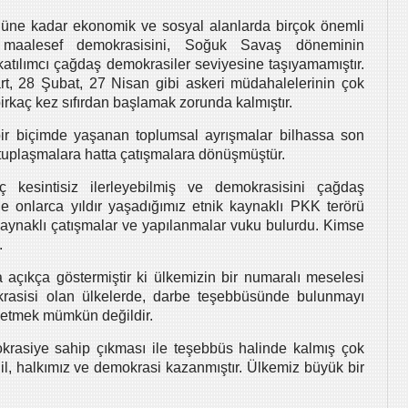
güne kadar ekonomik ve sosyal alanlarda birçok önemli
n maalesef demokrasisini, Soğuk Savaş döneminin
atılımcı çağdaş demokrasiler seviyesine taşıyamamıştır.
rt, 28 Şubat, 27 Nisan gibi askeri müdahalelerinin çok
rkaç kez sıfırdan başlamak zorunda kalmıştır.
ir biçimde yaşanan toplumsal ayrışmalar bilhassa son
kutuplaşmalara hatta çatışmalara dönüşmüştür.
 kesintisiz ilerleyebilmiş ve demokrasisini çağdaş
ne onlarca yıldır yaşadığımız etnik kaynaklı PKK terörü
kaynaklı çatışmalar ve yapılanmalar vuku bulurdu. Kimse
.
çıkça göstermiştir ki ülkemizin bir numaralı meselesi
rasisi olan ülkelerde, darbe teşebbüsünde bulunmayı
i etmek mümkün değildir.
krasiye sahip çıkması ile teşebbüs halinde kalmış çok
il, halkımız ve demokrasi kazanmıştır. Ülkemiz büyük bir