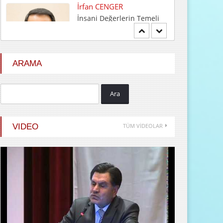
Mehmet BOZDEMİR
YENİ DÜNYA DÜZENİNDE
EMPERYALİSTLERE KAR...
ARAMA
Ara
Hayrani ALTINDAŞ
SEVGİ VE AŞK
VIDEO
TÜM VİDEOLAR