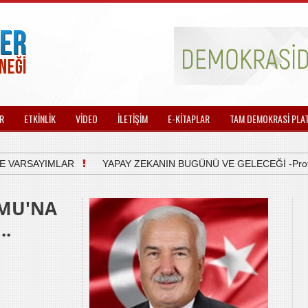
R
ETKİNLİK
VİDEO
İLETİŞİM
E-KİTAPLAR
TAM DEMOKRASİ PLA
ARSAYIMLAR
YAPAY ZEKANIN BUGÜNÜ VE GELECEĞİ -Prof.Dr. H
MU'NA
..