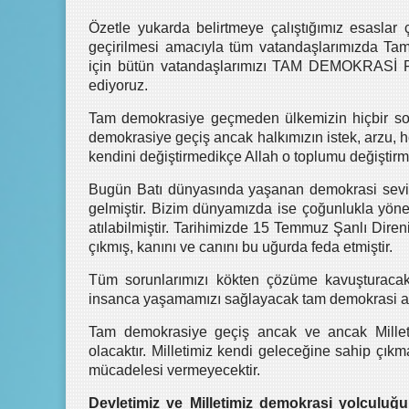
Özetle yukarda belirtmeye çalıştığımız esasla
geçirilmesi amacıyla tüm vatandaşlarımızda Ta
için bütün vatandaşlarımızı TAM DEMOKRASİ 
ediyoruz.
Tam demokrasiye geçmeden ülkemizin hiçbir so
demokrasiye geçiş ancak halkımızın istek, arzu, 
kendini değiştirmedikçe Allah o toplumu değiştirm
Bugün Batı dünyasında yaşanan demokrasi seviye
gelmiştir. Bizim dünyamızda ise çoğunlukla yönet
atılabilmiştir. Tarihimizde 15 Temmuz Şanlı Direni
çıkmış, kanını ve canını bu uğurda feda etmiştir.
Tüm sorunlarımızı kökten çözüme kavuşturacak v
insanca yaşamamızı sağlayacak tam demokrasi anca
Tam demokrasiye geçiş ancak ve ancak Milleti
olacaktır. Milletimiz kendi geleceğine sahip çıkma
mücadelesi vermeyecektir.
Devletimiz ve Milletimiz demokrasi yolculu