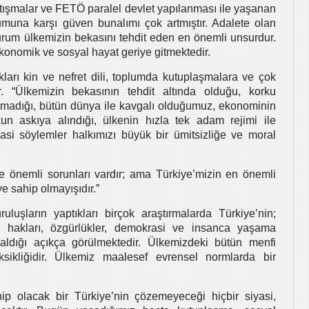
atışmalar ve FETÖ paralel devlet yapılanması ile yaşanan
muna karşı güven bunalımı çok artmıştır. Adalete olan
urum ülkemizin bekasını tehdit eden en önemli unsurdur.
konomik ve sosyal hayat geriye gitmektedir.
ıkları kin ve nefret dili, toplumda kutuplaşmalara ve çok
. “Ülkemizin bekasının tehdit altında olduğu, korku
lmadığı, bütün dünya ile kavgalı olduğumuz, ekonominin
 askıya alındığı, ülkenin hızla tek adam rejimi ile
iyasi söylemler halkımızı büyük bir ümitsizliğe ve moral
e önemli sorunları vardır; ama Türkiye’mizin en önemli
e sahip olmayışıdır.”
ruluşların yaptıkları birçok araştırmalarda Türkiye’nin;
an hakları, özgürlükler, demokrasi ve insanca yaşama
kaldığı açıkça görülmektedir. Ülkemizdeki bütün menfi
sikliğidir. Ülkemiz maalesef evrensel normlarda bir
p olacak bir Türkiye’nin çözemeyeceği hiçbir siyasi,