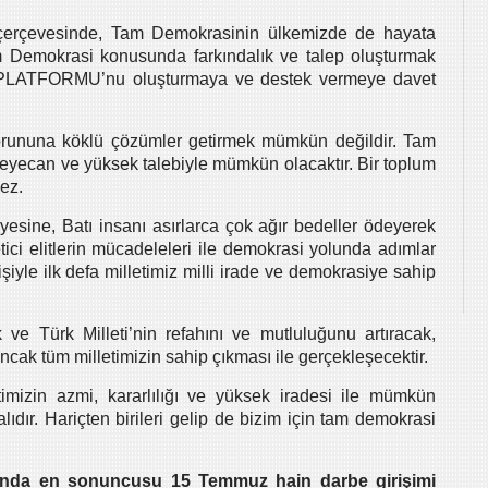
r çerçevesinde, Tam Demokrasinin ülkemizde de hayata
m Demokrasi konusunda farkındalık ve talep oluşturmak
PLATFORMU’nu oluşturmaya ve destek vermeye davet
rununa köklü çözümler getirmek mümkün değildir. Tam
heyecan ve yüksek talebiyle mümkün olacaktır. Bir toplum
ez.
sine, Batı insanı asırlarca çok ağır bedeller ödeyerek
ici elitlerin mücadeleleri ile demokrasi yolunda adımlar
şiyle ilk defa milletimiz milli irade ve demokrasiye sahip
e Türk Milleti’nin refahını ve mutluluğunu artıracak,
k tüm milletimizin sahip çıkması ile gerçekleşecektir.
mizin azmi, kararlılığı ve yüksek iradesi ile mümkün
lıdır. Hariçten birileri gelip de bizim için tam demokrasi
ğunda en sonuncusu 15 Temmuz hain darbe girişimi