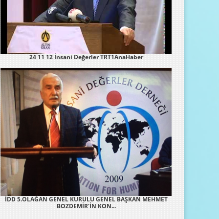
24 11 12 İnsani Değerler TRT1AnaHaber
İDD 5.OLAĞAN GENEL KURULU GENEL BAŞKAN MEHMET
BOZDEMİR'İN KON...