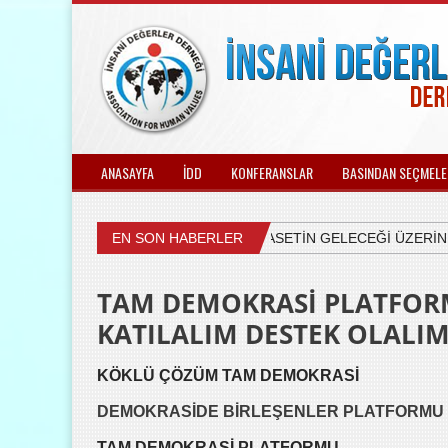
ANASAYFA
İDD
KONFERANSLAR
BASINDAN SEÇMELE
EN SON HABERLER
ÜLKEMİZDEKİ SİYASETİN GELECEĞİ ÜZERİNE V
TAM DEMOKRASİ PLATFOR
KATILALIM DESTEK OLALIM
KÖKLÜ ÇÖZÜM TAM DEMOKRASİ
DEMOKRASİDE BİRLEŞENLER PLATFORMU
TAM DEMOKRASİ PLATFORMU