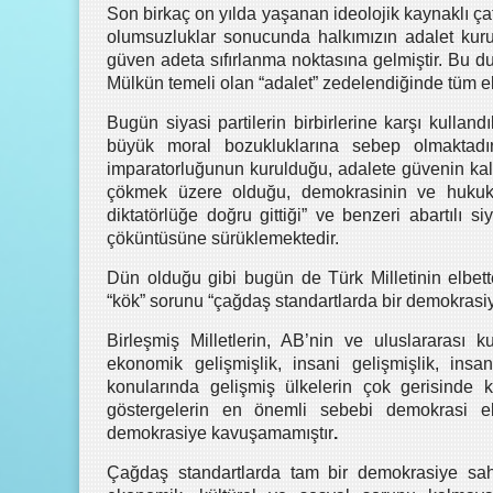
Son birkaç on yılda yaşanan ideolojik kaynaklı ç
olumsuzluklar sonucunda halkımızın adalet kuru
güven adeta sıfırlanma noktasına gelmiştir. Bu d
Mülkün temeli olan “adalet” zedelendiğinde tüm e
Bugün siyasi partilerin birbirlerine karşı kulland
büyük moral bozukluklarına sebep olmaktadır
imparatorluğunun kurulduğu, adalete güvenin ka
çökmek üzere olduğu, demokrasinin ve hukukun
diktatörlüğe doğru gittiği” ve benzeri abartılı s
çöküntüsüne sürüklemektedir.
Dün olduğu gibi bugün de Türk Milletinin elbett
“kök” sorunu “çağdaş standartlarda bir demokrasiy
Birleşmiş Milletlerin, AB’nin ve uluslararası ku
ekonomik gelişmişlik, insani gelişmişlik, ins
konularında gelişmiş ülkelerin çok gerisinde 
göstergelerin en önemli sebebi demokrasi ek
demokrasiye kavuşamamıştır
.
Çağdaş standartlarda tam bir demokrasiye sahi