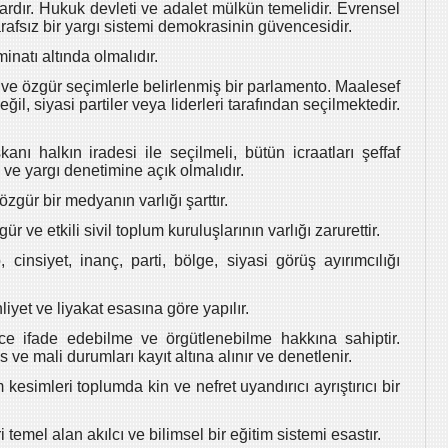
rdır. Hukuk devleti ve adalet mülkün temelidir. Evrensel
afsız bir yargı sistemi demokrasinin güvencesidir.
natı altında olmalıdır.
kçi ve özgür seçimlerle belirlenmiş bir parlamento. Maalesef
eğil, siyasi partiler veya liderleri tarafından seçilmektedir.
ı halkın iradesi ile seçilmeli, bütün icraatları şeffaf
e ve yargı denetimine açık olmalıdır.
gür bir medyanın varlığı şarttır.
 ve etkili sivil toplum kuruluşlarının varlığı zarurettir.
p, cinsiyet, inanç, parti, bölge, siyasi görüş ayırımcılığı
yet ve liyakat esasına göre yapılır.
e ifade edebilme ve örgütlenebilme hakkına sahiptir.
 ve mali durumları kayıt altına alınır ve denetlenir.
kesimleri toplumda kin ve nefret uyandırıcı ayrıştırıcı bir
 temel alan akılcı ve bilimsel bir eğitim sistemi esastır.