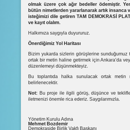
olmak üzere çok ağır bedeller ödemiştir. Ye
bütün nimetlerden yararlanarak artık insanc
isteğimizi dile getiren TAM DEMOKRASİ PLAT
ve kayıt olalım.
Halkımıza saygıyla duyururuz.
Önerdiğimiz Yol Haritası
Bizim yukarda sizlerin görüşlerine sunduğumuz tas
ortak bir metin haline getirmek için Ankara’da vey
düzenlemeyi düşünmekteyiz.
Bu toplantıda halka sunulacak ortak metin net
belirlenecektir.
Not:
Bu proje ile ilgili görüş, düşünce ve teklifl
iletmenizi önemle rica ederiz. Saygılarımızla.
Yönetim Kurulu Adına
Mehmet Bozdemir
Demokraside Birlik Vakfı Başkanı