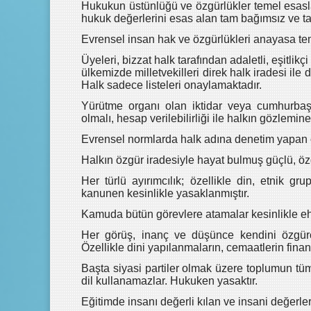
Hukukun üstünlüğü ve özgürlükler temel esasla
hukuk değerlerini esas alan tam bağımsız ve tar
Evrensel insan hak ve özgürlükleri anayasa temi
Üyeleri, bizzat halk tarafından adaletli, eşitli
ülkemizde milletvekilleri direk halk iradesi ile d
Halk sadece listeleri onaylamaktadır.
Yürütme organı olan iktidar veya cumhurbaşkan
olmalı, hesap verilebilirliği ile halkın gözlemin
Evrensel normlarda halk adına denetim yapan öz
Halkın özgür iradesiyle hayat bulmuş güçlü, özgür
Her türlü ayırımcılık; özellikle din, etnik gru
kanunen kesinlikle yasaklanmıştır.
Kamuda bütün görevlere atamalar kesinlikle ehli
Her görüş, inanç ve düşünce kendini özgürc
Özellikle dini yapılanmaların, cemaatlerin finans
Başta siyasi partiler olmak üzere toplumun tüm 
dil kullanamazlar. Hukuken yasaktır.
Eğitimde insanı değerli kılan ve insani değerleri