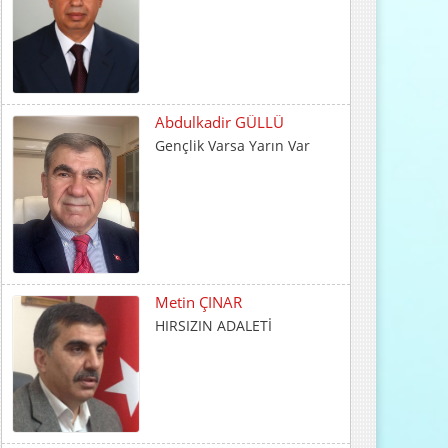
Abdulkadir GÜLLÜ
Gençlik Varsa Yarın Var
Metin ÇINAR
HIRSIZIN ADALETİ
İrfan CENGER
İnsani Değerlerin Temeli
Ailede Atılır