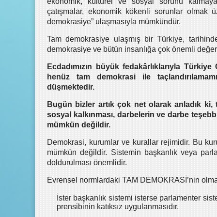
ekonomik, kültürel ve sosyal sorunu kalmaya
çatışmalar, ekonomik kökenli sorunlar olmak 
demokrasiye” ulaşmasıyla mümkündür.
Tam demokrasiye ulaşmış bir Türkiye, tarihinde
demokrasiye ve bütün insanlığa çok önemli değerl
Ecdadımızın büyük fedakârlıklarıyla Türkiye
henüz tam demokrasi ile taçlandırılama
düşmektedir.
Bugün bizler artık çok net olarak anladık 
sosyal kalkınması, darbelerin ve darbe teşeb
mümkün değildir.
Demokrasi, kurumlar ve kurallar rejimidir. Bu k
mümkün değildir. Sistemin başkanlık veya parl
doldurulması önemlidir.
Evrensel normlardaki TAM DEMOKRASİ’nin olmazsa
İster başkanlık sistemi isterse parlamenter sis
prensibinin katıksız uygulanmasıdır.