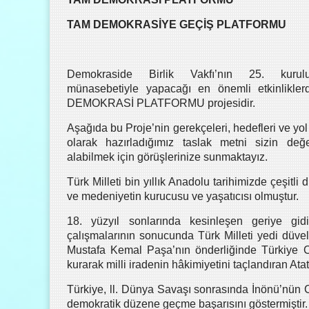
TAM DEMOKRASİYE GEÇİŞ PLATFORMU
Demokraside Birlik Vakfı’nın 25. kurul
münasebetiyle yapacağı en önemli etkinlikler
DEMOKRASİ PLATFORMU projesidir.
Aşağıda bu Proje’nin gerekçeleri, hedefleri ve yol ha
olarak hazırladığımız taslak metni sizin değerl
alabilmek için görüşlerinize sunmaktayız.
Türk Milleti bin yıllık Anadolu tarihimizde çeşitli
ve medeniyetin kurucusu ve yaşatıcısı olmuştur.
18. yüzyıl sonlarında kesinleşen geriye gi
çalışmalarının sonucunda Türk Milleti yedi düvel
Mustafa Kemal Paşa’nın önderliğinde Türkiye Cu
kurarak milli iradenin hâkimiyetini taçlandıran Ata
Türkiye, ll. Dünya Savaşı sonrasında İnönü’nün C
demokratik düzene geçme başarısını göstermiştir.