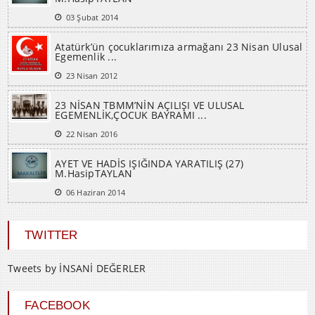
03 Şubat 2014
Atatürk’ün çocuklarımıza armağanı 23 Nisan Ulusal
Egemenlik ...
23 Nisan 2012
23 NİSAN TBMM’NİN AÇILIŞI VE ULUSAL
EGEMENLİK,ÇOCUK BAYRAMI ...
22 Nisan 2016
AYET VE HADİS IŞIĞINDA YARATILIŞ (27)
M.HasipTAYLAN
06 Haziran 2014
TWITTER
Tweets by İNSANİ DEĞERLER
FACEBOOK