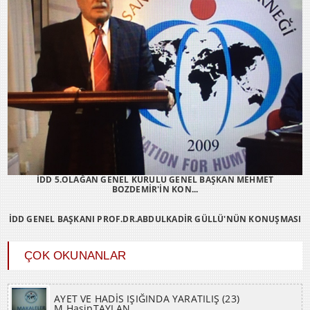
İDD 5.OLAĞAN GENEL KURULU GENEL BAŞKAN MEHMET
BOZDEMİR'İN KON...
İDD GENEL BAŞKANI PROF.DR.ABDULKADİR GÜLLÜ'NÜN KONUŞMASI
ÇOK OKUNANLAR
AYET VE HADİS IŞIĞINDA YARATILIŞ (23)
M.HasipTAYLAN