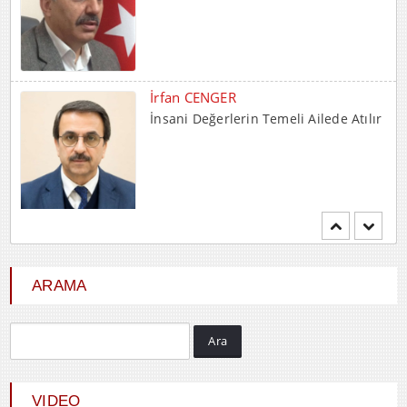
İrfan CENGER
İnsani Değerlerin Temeli Ailede Atılır
Mehmet BOZDEMİR
YENİ DÜNYA DÜZENİNDE
EMPERYALİSTLERE KAR...
ARAMA
Ara
Hayrani ALTINDAŞ
SEVGİ VE AŞK
VIDEO