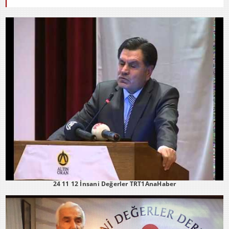
24 11 12 İnsani Değerler TRT1AnaHaber