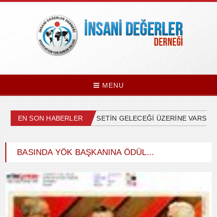
MENU
EN SON HABERLER
ÜLKEMİZDEKİ SİYASETİN GELECEĞİ ÜZERİNE VARSAYIM
BASINDA YÖK BAŞKANINA ÖDÜL...