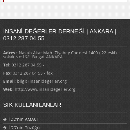
İNSANI DEĞERLER DERNEĞI | ANKARA |
0312 287 04 55
Adres :
Nasuh Akar Mah. Ziyabey Caddesi 1400.( 22.eski)
sokak No:16/1 Balgat ANKARA
Tel:
0312 287 04 55 -
Fax:
0312 287 04 55 - fax
Email:
bilgi@insanidegerler.org
Web:
http://www.insanidegerler.org
SIK KULLANILANLAR
İDD’nin AMACI
İDD’nin Tüzüğü