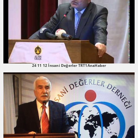
24 11 12 İnsani Değerler TRT1AnaHaber