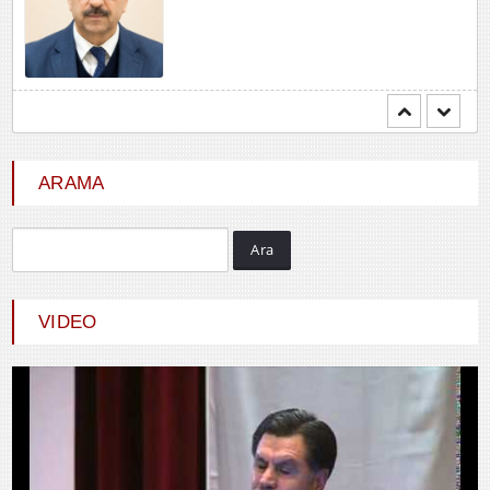
Mehmet BOZDEMİR
YENİ DÜNYA DÜZENİNDE
EMPERYALİSTLERE KAR...
ARAMA
Ara
Hayrani ALTINDAŞ
SEVGİ VE AŞK
VIDEO