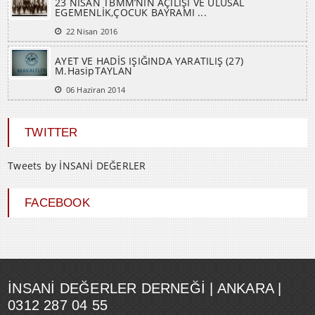
23 NİSAN TBMM’NİN AÇILIŞI VE ULUSAL
EGEMENLİK,ÇOCUK BAYRAMI ...
22 Nisan 2016
AYET VE HADİS IŞIĞINDA YARATILIŞ (27)
M.HasipTAYLAN
06 Haziran 2014
TWITTER
Tweets by İNSANİ DEĞERLER
FACEBOOK
İNSANI DEĞERLER DERNEĞI | ANKARA |
0312 287 04 55