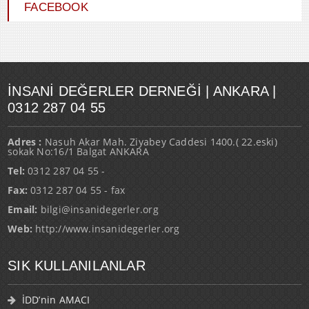
FACEBOOK
İNSANI DEĞERLER DERNEĞI | ANKARA |
0312 287 04 55
Adres :
Nasuh Akar Mah. Ziyabey Caddesi 1400.( 22.eski)
sokak No:16/1 Balgat ANKARA
Tel:
0312 287 04 55 -
Fax:
0312 287 04 55 - fax
Email:
bilgi@insanidegerler.org
Web:
http://www.insanidegerler.org
SIK KULLANILANLAR
İDD’nin AMACI