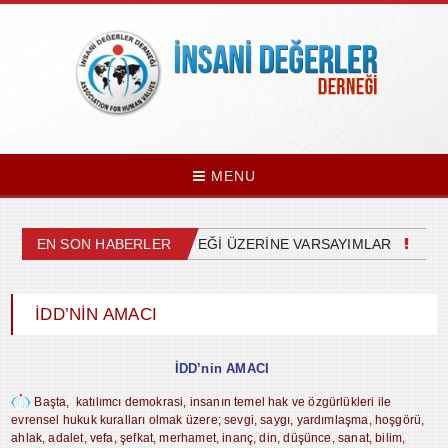
MENU
MİZDEKİ SİYASETİN GELECEĞİ ÜZERİNE VARSAYIMLAR
EN SON HABERLER
YAP
İDD’NIN AMACI
İDD’nin AMACI
Başta, katılımcı demokrasi, insanın temel hak ve özgürlükleri ile
evrensel hukuk kuralları olmak üzere; sevgi, saygı, yardımlaşma, hoşgörü,
ahlak, adalet, vefa, şefkat, merhamet, inanç, din, düşünce, sanat, bilim,