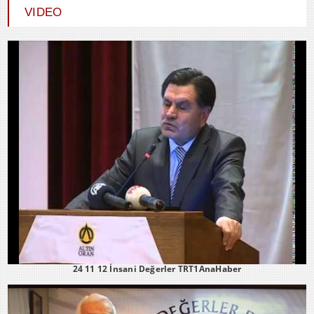
HİÇ KARŞILIK BEKLEMEDEN İYİLİK
VIDEO
ETMEK
24 11 12 İnsani Değerler TRT1AnaHaber