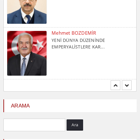
Mehmet BOZDEMİR
YENİ DÜNYA DÜZENİNDE
EMPERYALİSTLERE KAR...
Hayrani ALTINDAŞ
SEVGİ VE AŞK
ARAMA
Ara
Durdu GÜNEŞ