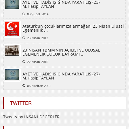
AYET VE HADİS IŞIĞINDA YARATILIŞ (23)
M.HasipTAYLAN
03 Şubat 2014
Atatürk’ün çocuklarımıza armağanı 23 Nisan Ulusal
Egemenlik ...
23 Nisan 2012
23 NİSAN TBMM’NİN AÇILIŞI VE ULUSAL
EGEMENLİK,ÇOCUK BAYRAMI ...
22 Nisan 2016
AYET VE HADİS IŞIĞINDA YARATILIŞ (27)
M.HasipTAYLAN
06 Haziran 2014
TWITTER
Tweets by İNSANİ DEĞERLER