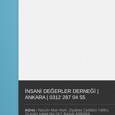
İNSANI DEĞERLER DERNEĞI |
ANKARA | 0312 287 04 55
Adres :
Nasuh Akar Mah. Ziyabey Caddesi 1400.(
22.eski) sokak No:16/1 Balgat ANKARA