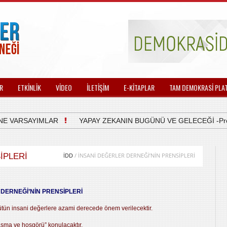
R
ETKİNLİK
VİDEO
İLETİŞİM
E-KİTAPLAR
TAM DEMOKRASİ PLA
 VARSAYIMLAR
YAPAY ZEKANIN BUGÜNÜ VE GELECEĞİ -Prof.Dr.
İPLERİ
İDD
/ İNSANİ DEĞERLER DERNEĞİ’NİN PRENSİPLERİ
DERNEĞİ’NİN PRENSİPLERİ
bütün insani değerlere azami derecede önem verilecektir.
aşma ve hoşgörü” konulacaktır.