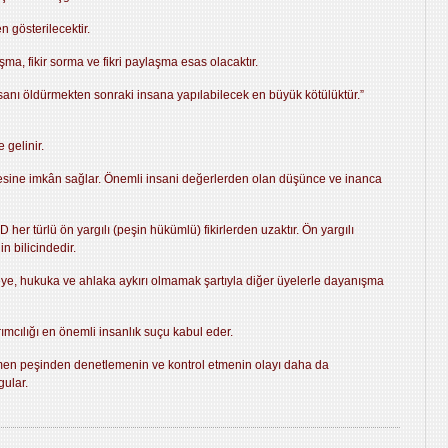
 gösterilecektir.
şma, fikir sorma ve fikri paylaşma esas olacaktır.
nsanı öldürmekten sonraki insana yapılabilecek en büyük kötülüktür.”
 gelinir.
lmesine imkân sağlar. Önemli insani değerlerden olan düşünce ve inanca
her türlü ön yargılı (peşin hükümlü) fikirlerden uzaktır. Ön yargılı
n bilicindedir.
meye, hukuka ve ahlaka aykırı olmamak şartıyla diğer üyelerle dayanışma
ırımcılığı en önemli insanlık suçu kabul eder.
emen peşinden denetlemenin ve kontrol etmenin olayı daha da
gular.