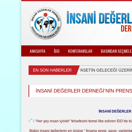
ANASAYFA
İDD
KONFERANSLAR
BASINDAN SEÇMELE
EN SON HABERLER
ÜLKEMİZDEKİ SİYASETİN GELECEĞİ ÜZERİNE
İNSANİ DEĞERLER DERNEĞİ’NİN PRENS
İNSANİ DEĞERLER 
“Her şey insan içindir” felsefesini temel ilke edinen İDD’de 
Bütün insani değerlerin en önüne “ İnsana sevgi, saygı, yardıml