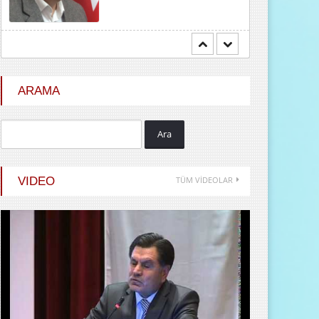
Mehmet BOZDEMİR
YENİ DÜNYA DÜZENİNDE
EMPERYALİSTLERE KAR...
ARAMA
Ara
Hayrani ALTINDAŞ
SEVGİ VE AŞK
VIDEO
TÜM VİDEOLAR