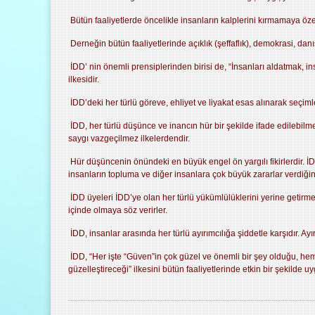
Bütün faaliyetlerde öncelikle insanların kalplerini kırmamaya özen
Derneğin bütün faaliyetlerinde açıklık (şeffaflık), demokrasi, danı
İDD’ nin önemli prensiplerinden birisi de, “İnsanları aldatmak, i
ilkesidir.
İDD’deki her türlü göreve, ehliyet ve liyakat esas alınarak seçimle
İDD, her türlü düşünce ve inancın hür bir şekilde ifade edilebi
saygı vazgeçilmez ilkelerdendir.
Hür düşüncenin önündeki en büyük engel ön yargılı fikirlerdir. İDD 
insanların topluma ve diğer insanlara çok büyük zararlar verdiğini
İDD üyeleri İDD’ye olan her türlü yükümlülüklerini yerine getir
içinde olmaya söz verirler.
İDD, insanlar arasında her türlü ayırımcılığa şiddetle karşıdır. Ay
İDD, “Her işte “Güven”in çok güzel ve önemli bir şey olduğu, h
güzelleştireceği” ilkesini bütün faaliyetlerinde etkin bir şekilde uy