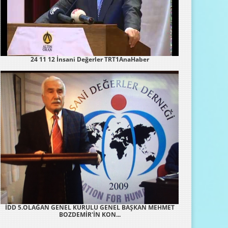
24 11 12 İnsani Değerler TRT1AnaHaber
İDD 5.OLAĞAN GENEL KURULU GENEL BAŞKAN MEHMET
BOZDEMİR'İN KON...