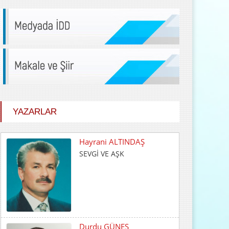
YAZARLAR
Durdu GÜNEŞ
HİÇ KARŞILIK BEKLEMEDEN
İYİLİK ETMEK