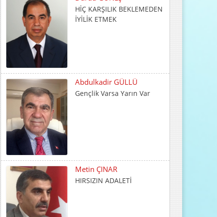
Abdulkadir GÜLLÜ
Gençlik Varsa Yarın Var
Metin ÇINAR
HIRSIZIN ADALETİ
İrfan CENGER
İnsani Değerlerin Temeli
Ailede Atılır