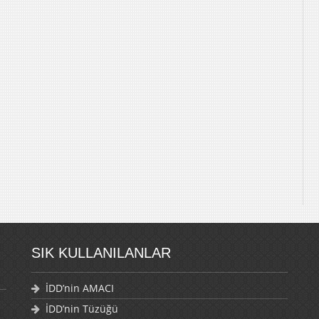
SIK KULLANILANLAR
İDD’nin AMACI
İDD’nin Tüzüğü