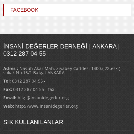
FACEBOOK
İNSANI DEĞERLER DERNEĞI | ANKARA |
0312 287 04 55
Adres :
Nasuh Akar Mah. Ziyabey Caddesi 1400.( 22.eski)
sokak No:16/1 Balgat ANKARA
Tel:
0312 287 04 55 -
Fax:
0312 287 04 55 - fax
Email:
bilgi@insanidegerler.org
Web:
http://www.insanidegerler.org
SIK KULLANILANLAR