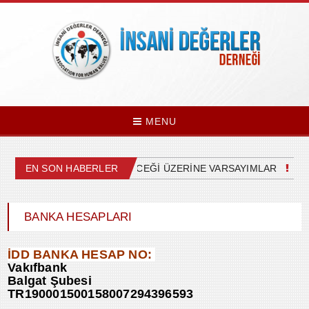
MENU
EMİZDEKİ SİYASETİN GELECEĞİ ÜZERİNE VARSAYIMLAR
EN SON HABERLER
YA
BANKA HESAPLARI
İDD BANKA HESAP NO:
Vakıfbank
Balgat Şubesi
TR190001500158007294396593