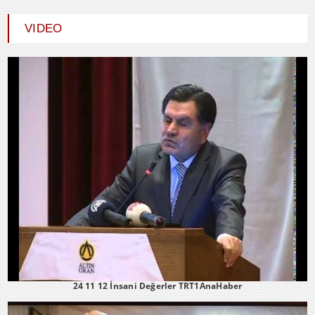
Durdu GÜNEŞ
HİÇ KARŞILIK BEKLEMEDEN İYİLİK
VIDEO
ETMEK
24 11 12 İnsani Değerler TRT1AnaHaber