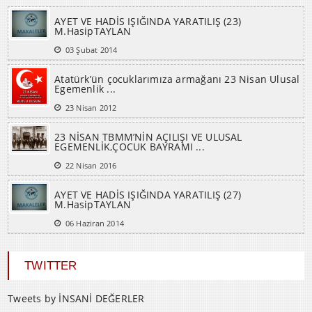
AYET VE HADİS IŞIĞINDA YARATILIŞ (23)
M.HasipTAYLAN
03 Şubat 2014
Atatürk’ün çocuklarımıza armağanı 23 Nisan Ulusal
Egemenlik ...
23 Nisan 2012
23 NİSAN TBMM’NİN AÇILIŞI VE ULUSAL
EGEMENLİK,ÇOCUK BAYRAMI ...
22 Nisan 2016
AYET VE HADİS IŞIĞINDA YARATILIŞ (27)
M.HasipTAYLAN
06 Haziran 2014
TWITTER
Tweets by İNSANİ DEĞERLER