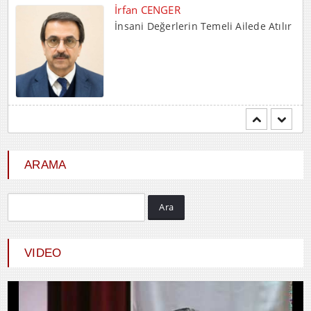
İrfan CENGER
İnsani Değerlerin Temeli Ailede Atılır
Mehmet BOZDEMİR
YENİ DÜNYA DÜZENİNDE
EMPERYALİSTLERE KAR...
ARAMA
Ara
Hayrani ALTINDAŞ
SEVGİ VE AŞK
VIDEO