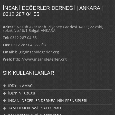
İNSANI DEĞERLER DERNEĞI | ANKARA |
0312 287 04 55
Adres :
Nasuh Akar Mah. Ziyabey Caddesi 1400.( 22.eski)
sokak No:16/1 Balgat ANKARA
Tel:
0312 287 04 55 -
Fax:
0312 287 04 55 - fax
Email:
bilgi@insanidegerler.org
Web:
http://www.insanidegerler.org
SIK KULLANILANLAR
İDD’nin AMACI
İDD’nin Tüzüğü
İNSANİ DEĞERLER DERNEĞİ’NİN PRENSİPLERİ
TAM DEMOKRASİ PLATFORMU