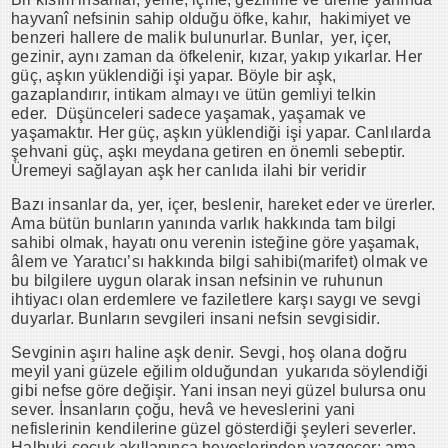
hayvanî nefsinin sahip olduğu öfke, kahır, hakimiyet ve
benzeri hallere de malik bulunurlar. Bunlar, yer, içer,
gezinir, aynı zaman da öfkelenir, kızar, yakıp yıkarlar. Her
güç, aşkın yüklendiği işi yapar. Böyle bir aşk,
gazaplandırır, intikam almayı ve ütün gemliyi telkin
eder. Düşünceleri sadece yaşamak, yaşamak ve
yaşamaktır. Her güç, aşkın yüklendiği işi yapar. Canlılarda
şehvani güç, aşkı meydana getiren en önemli sebeptir.
Üremeyi sağlayan aşk her canlıda ilahi bir veridir
Bazı insanlar da, yer, içer, beslenir, hareket eder ve ürerler.
Ama bütün bunların yanında varlık hakkında tam bilgi
sahibi olmak, hayatı onu verenin isteğine göre yaşamak,
âlem ve Yaratıcı’sı hakkında bilgi sahibi(marifet) olmak ve
bu bilgilere uygun olarak insan nefsinin ve ruhunun
ihtiyacı olan erdemlere ve faziletlere karşı saygı ve sevgi
duyarlar. Bunların sevgileri insani nefsin sevgisidir.
Sevginin aşırı haline aşk denir. Sevgi, hoş olana doğru
meyil yani güzele eğilim olduğundan yukarıda söylendiği
gibi nefse göre değişir. Yani insan neyi güzel bulursa onu
sever. İnsanların çoğu, hevâ ve heveslerini yani
nefislerinin kendilerine güzel gösterdiği şeyleri severler.
Halbuki çocuk akıllanınca heveslerinden vazgeçer; ama