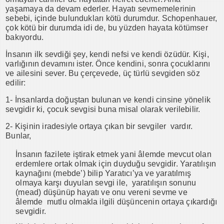
yaşamaya da devam ederler. Hayatı sevmemelerinin
sebebi, içinde bulundukları kötü durumdur. Schopenhauer,
çok kötü bir durumda idi de, bu yüzden hayata kötümser
bakıyordu.
İnsanın ilk sevdiği şey, kendi nefsi ve kendi özüdür. Kişi,
varlığının devamını ister. Önce kendini, sonra çocuklarını
ve ailesini sever. Bu çerçevede, üç türlü sevgiden söz
edilir:
1- İnsanlarda doğuştan bulunan ve kendi cinsine yönelik
sevgidir ki, çocuk sevgisi buna misal olarak verilebilir.
2- Kişinin iradesiyle ortaya çıkan bir sevgiler vardır.
Bunlar,
İnsanın fazilete iştirak etmek yani âlemde mevcut olan
erdemlere ortak olmak için duyduğu sevgidir. Yaratılışın
kaynağını (mebde’) bilip Yaratıcı’ya ve yaratılmış
olmaya karşı duyulan sevgi ile, yaratılışın sonunu
(mead) düşünüp hayatı ve onu vereni sevme ve
âlemde mutlu olmakla ilgili düşüncenin ortaya çıkardığı
sevgidir.