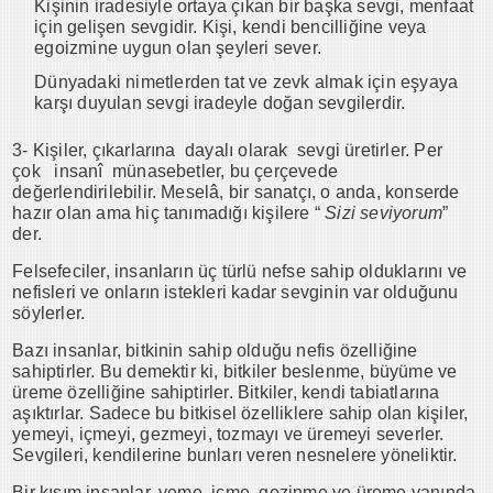
Kişinin iradesiyle ortaya çıkan bir başka sevgi, menfaat
için gelişen sevgidir. Kişi, kendi bencilliğine veya
egoizmine uygun olan şeyleri sever.
Dünyadaki nimetlerden tat ve zevk almak için eşyaya
karşı duyulan sevgi iradeyle doğan sevgilerdir.
3- Kişiler, çıkarlarına dayalı olarak sevgi üretirler. Per
çok insanî münasebetler, bu çerçevede
değerlendirilebilir. Meselâ, bir sanatçı, o anda, konserde
hazır olan ama hiç tanımadığı kişilere “
Sizi seviyorum
”
der.
Felsefeciler, insanların üç türlü nefse sahip olduklarını ve
nefisleri ve onların istekleri kadar sevginin var olduğunu
söylerler.
Bazı insanlar, bitkinin sahip olduğu nefis özelliğine
sahiptirler. Bu demektir ki, bitkiler beslenme, büyüme ve
üreme özelliğine sahiptirler. Bitkiler, kendi tabiatlarına
aşıktırlar. Sadece bu bitkisel özelliklere sahip olan kişiler,
yemeyi, içmeyi, gezmeyi, tozmayı ve üremeyi severler.
Sevgileri, kendilerine bunları veren nesnelere yöneliktir.
Bir kısım insanlar, yeme, içme, gezinme ve üreme yanında