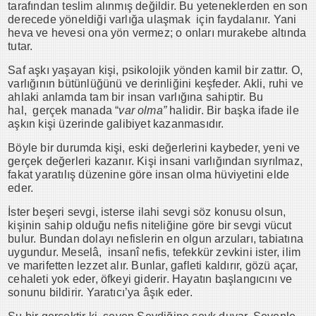
tarafından teslim alınmış değildir. Bu yeteneklerden en son
derecede yöneldiği varlığa ulaşmak için faydalanır. Yani
heva ve hevesi ona yön vermez; o onları murakebe altında
tutar.
Saf aşkı yaşayan kişi, psikolojik yönden kamil bir zattır. O,
varlığının bütünlüğünü ve derinliğini keşfeder. Akli, ruhi ve
ahlaki anlamda tam bir insan varlığına sahiptir. Bu
hal, gerçek manada “
var olma”
halidir. Bir başka ifade ile
aşkın kişi üzerinde galibiyet kazanmasıdır.
Böyle bir durumda kişi, eski değerlerini kaybeder, yeni ve
gerçek değerleri kazanır. Kişi insani varlığından sıyrılmaz,
fakat yaratılış düzenine göre insan olma hüviyetini elde
eder.
İster beşeri sevgi, isterse ilahi sevgi söz konusu olsun,
kişinin sahip olduğu nefis niteliğine göre bir sevgi vücut
bulur. Bundan dolayı nefislerin en olgun arzuları, tabiatına
uygundur. Meselâ, insanî nefis, tefekkür zevkini ister, ilim
ve marifetten lezzet alır. Bunlar, gafleti kaldırır, gözü açar,
cehaleti yok eder, öfkeyi giderir. Hayatın başlangıcını ve
sonunu bildirir. Yaratıcı’ya âşık eder.