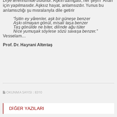
Diye terennümde bulunur.
Aşkın damgası, her şeyin Allah
için yapılmasıdır. Aşksız hayat, anlamsızdır. Yunus bu
anlamsızlığı şu mısralarıyla dile getirir
“İşitin ey yârenler, aşk bir güneşe benzer
Aşkı olmayan gönül, misali taşa benzer
Taş gönülde ne biter, dilinde ağu tüter
Nice yumuşak söylese sözü savaşa benzer.”
Vesselam…
Prof. Dr. Hayrani Altıntaş
OKUNMA SAYISI :
8310
DİĞER YAZILARI