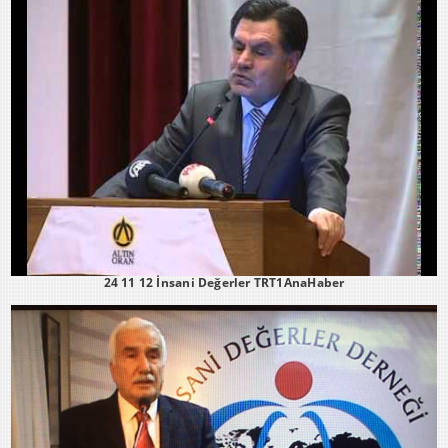
24 11 12 İnsani Değerler TRT1AnaHaber