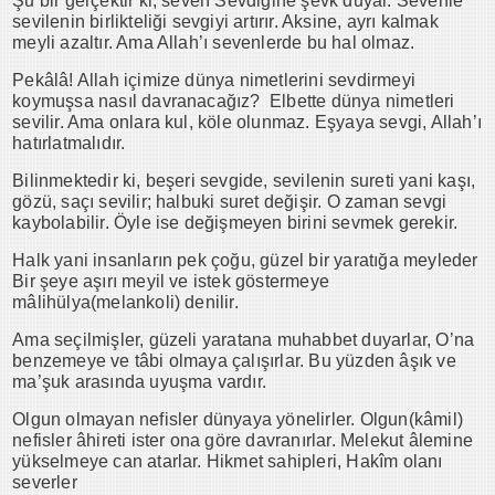
Şu bir gerçektir ki, seven Sevdiğine şevk duyar. Sevenle
sevilenin birlikteliği sevgiyi artırır. Aksine, ayrı kalmak
meyli azaltır. Ama Allah’ı sevenlerde bu hal olmaz.
Pekâlâ! Allah içimize dünya nimetlerini sevdirmeyi
koymuşsa nasıl davranacağız? Elbette dünya nimetleri
sevilir. Ama onlara kul, köle olunmaz. Eşyaya sevgi, Allah’ı
hatırlatmalıdır.
Bilinmektedir ki, beşeri sevgide, sevilenin sureti yani kaşı,
gözü, saçı sevilir; halbuki suret değişir. O zaman sevgi
kaybolabilir. Öyle ise değişmeyen birini sevmek gerekir.
Halk yani insanların pek çoğu, güzel bir yaratığa meyleder
Bir şeye aşırı meyil ve istek göstermeye
mâlihülya(melankoli) denilir.
Ama seçilmişler, güzeli yaratana muhabbet duyarlar, O’na
benzemeye ve tâbi olmaya çalışırlar. Bu yüzden âşık ve
ma’şuk arasında uyuşma vardır.
Olgun olmayan nefisler dünyaya yönelirler. Olgun(kâmil)
nefisler âhireti ister ona göre davranırlar. Melekut âlemine
yükselmeye can atarlar. Hikmet sahipleri, Hakîm olanı
severler