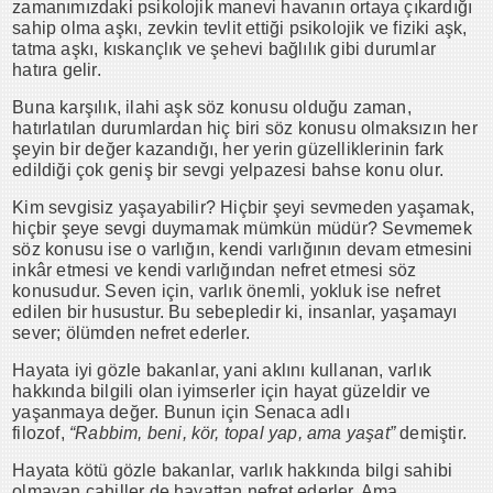
zamanımızdaki psikolojik manevi havanın ortaya çıkardığı
sahip olma aşkı, zevkin tevlit ettiği psikolojik ve fiziki aşk,
tatma aşkı, kıskançlık ve şehevi bağlılık gibi durumlar
hatıra gelir.
Buna karşılık, ilahi aşk söz konusu olduğu zaman,
hatırlatılan durumlardan hiç biri söz konusu olmaksızın her
şeyin bir değer kazandığı, her yerin güzelliklerinin fark
edildiği çok geniş bir sevgi yelpazesi bahse konu olur.
Kim sevgisiz yaşayabilir? Hiçbir şeyi sevmeden yaşamak,
hiçbir şeye sevgi duymamak mümkün müdür? Sevmemek
söz konusu ise o varlığın, kendi varlığının devam etmesini
inkâr etmesi ve kendi varlığından nefret etmesi söz
konusudur. Seven için, varlık önemli, yokluk ise nefret
edilen bir husustur. Bu sebepledir ki, insanlar, yaşamayı
sever; ölümden nefret ederler.
Hayata iyi gözle bakanlar, yani aklını kullanan, varlık
hakkında bilgili olan iyimserler için hayat güzeldir ve
yaşanmaya değer. Bunun için Senaca adlı
filozof,
“Rabbim, beni, kör, topal yap, ama yaşat”
demiştir.
Hayata kötü gözle bakanlar, varlık hakkında bilgi sahibi
olmayan cahiller de hayattan nefret ederler. Ama