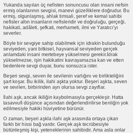
Yukarıda sayılan üç nefisten sonuncusu olan insani nefsin
ermiş olanlarının sevgisi, manevi güzelliklere doğrudur. Bu
ermiş, olgunlaşmış, ahlak timsali, şeref ve kemal sahibi
nefisler altın insanların nefisleridir ve doğruluğu, gerçeği,
hakikati, adâleti, şefkati, merhameti, ilmi ve Yaratıcı’yı
severler.
Böyle bir sevgiye sahip olabilmek için idrakin bulunduğu
seviyeden, yani bitkisel, hayvansal seviyeden gerçek
anlamdaki insani mertebeye yükselmesi gerekir.İdrak
yükselmezse, işin hakikatini kavrayamazsa kan ve etten
bedenlere sevgi duyar, bunu sonsuzca ister.
Beşeri sevgi, seven ile sevilenin varlığını ve birlikteliğini
şart koşar. Bu ikilik, ilahi aşkta yoktur. Beşeri aşkta, seven
ve sevilen, birbirinden ayrı olursa sevgi zayıflar.
İlahi aşk, ancak ikiliğin kaybolmasıyla gerçekleşir. Hatta
tasavvufi düşünce açısından değerlendirilirse benliğin yok
edilmesiyle hakiki hüviyetine bürünür.
O zaman, beşeri aşkla ilahi aşk arasında ortaya çıkan
farklı bir hissi bağ vardır. Gerçek aşk tecrübesiyle
bütünleşmiş kişi, yeteneklerinin sahibidir. Ama asla onlar