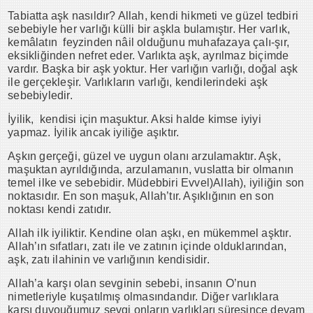
Tabiatta aşk nasıldır? Allah, kendi hikmeti ve güzel tedbiri
sebebiyle her varlığı külli bir aşkla bulamıştır. Her varlık,
kemâlatın feyzinden nâil olduğunu muhafazaya çalı-şır,
eksikliğinden nefret eder. Varlıkta aşk, ayrılmaz biçimde
vardır. Başka bir aşk yoktur. Her varlığın varlığı, doğal aşk
ile gerçekleşir. Varlıkların varlığı, kendilerindeki aşk
sebebiyledir.
İyilik, kendisi için maşuktur. Aksi halde kimse iyiyi
yapmaz. İyilik ancak iyiliğe aşıktır.
Aşkın gerçeği, güzel ve uygun olanı arzulamaktır. Aşk,
maşuktan ayrıldığında, arzulamanın, vuslatta bir olmanın
temel ilke ve sebebidir. Müdebbiri Evvel)Allah), iyiliğin son
noktasıdır. En son maşuk, Allah’tır. Aşıklığının en son
noktası kendi zatıdır.
Allah ilk iyiliktir. Kendine olan aşkı, en mükemmel aşktır.
Allah’ın sıfatları, zatı ile ve zatının içinde olduklarından,
aşk, zatı ilahinin ve varlığının kendisidir.
Allah’a karşı olan sevginin sebebi, insanın O’nun
nimetleriyle kuşatılmış olmasındandır. Diğer varlıklara
karşı duyouğumuz sevgi onların varlıkları süresince devam