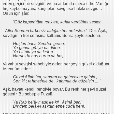
eden geçici bir sevgidir ve bu anlamda mecazidir. Varlığı
hiç kaybolmayana karşı olan sevgi ise hakiki sevgidir.
Onun için şâir,
“Göz kaptırdığım renkten, kulak verdiğimi sesten,
Affet Senden habersiz aldığım her nefesten.”
Der. Âşık,
sevdiğinin her cefasına katlanır. Sonra şöyle seslenir:
Hoştun bana Senden gelen,
Ya gonca gül ya da diken,
Ya hil’atu ya da kefen
Narun da hoş nurun da hoş…
Veyahut sevgisi sebebiyle gelen her şeyin güzel olduğunu
terennüm eder:
Güzel Allah ’ım, senden ne gelecekse gelsin ;
Sen ki ; rahmetinle de , kahrınla da güzelsin ... "
Aşk, hayatı kendi rengiyle boyar. Bu renk her şeyi güzel
gösterir. Bu sebeple Fuzulî,
Ya Rab belâ-yı aşk ile kıl âşinâ beni
Bir dem belâ-yı aşktan etme cüdâ beni.