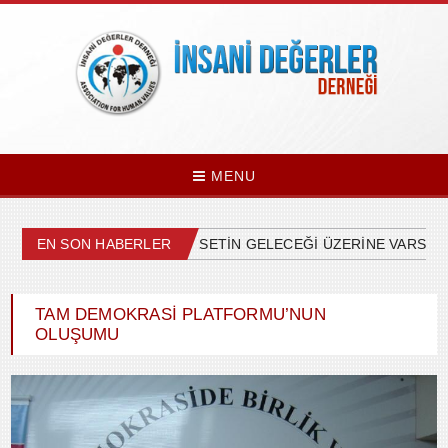
MENU
EN SON HABERLER
ÜLKEMİZDEKİ SİYASETİN GELECEĞİ ÜZERİNE VARSAYIM
TAM DEMOKRASİ PLATFORMU’NUN
OLUŞUMU