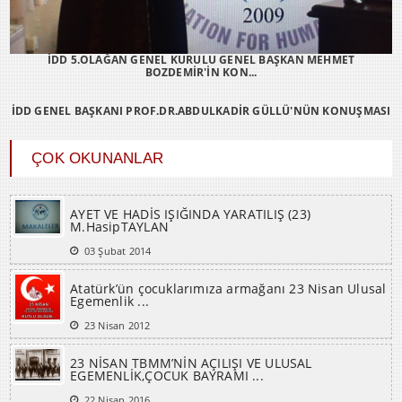
İDD 5.OLAĞAN GENEL KURULU GENEL BAŞKAN MEHMET
BOZDEMİR'İN KON...
İDD GENEL BAŞKANI PROF.DR.ABDULKADİR GÜLLÜ'NÜN KONUŞMASI
ÇOK OKUNANLAR
AYET VE HADİS IŞIĞINDA YARATILIŞ (23)
M.HasipTAYLAN
03 Şubat 2014
Atatürk’ün çocuklarımıza armağanı 23 Nisan Ulusal
Egemenlik ...
23 Nisan 2012
23 NİSAN TBMM’NİN AÇILIŞI VE ULUSAL
EGEMENLİK,ÇOCUK BAYRAMI ...
22 Nisan 2016