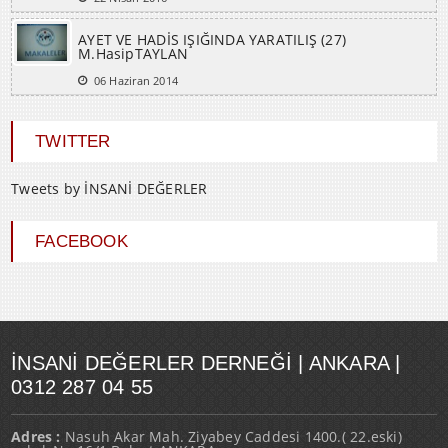
AYET VE HADİS IŞIĞINDA YARATILIŞ (27)
M.HasipTAYLAN
06 Haziran 2014
TWITTER
Tweets by İNSANİ DEĞERLER
FACEBOOK
İNSANI DEĞERLER DERNEĞI | ANKARA |
0312 287 04 55
Adres :
Nasuh Akar Mah. Ziyabey Caddesi 1400.( 22.eski)
sokak No:16/1 Balgat ANKARA