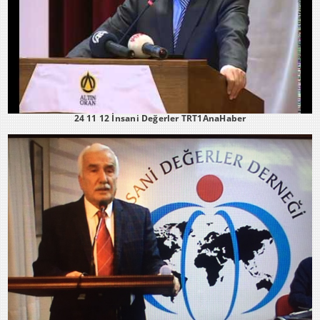
24 11 12 İnsani Değerler TRT1AnaHaber