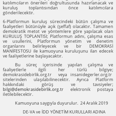
katılımcıların önerileri doğrultusunda hazırlanacak ve
kuruluş toplantısından önce katılımcılara
gönderilecektir.
6-Platformun kuruluş sürecindeki bütün çalışma ve
faaliyetleri bütünüyle açık (şeffaf) olacaktır. Tamamen
demokratik metot ve yöntemlere göre yapılacak olan
KURULUŞ TOPLANTISI; Platformun adını, çalışma esas
ve usullerini, Platformun yönetim ve denetim
organlarını belirleyecek ve bir DEMOKRASİ
MANİFESTOSU ile kamuoyuna kuruluşunu ilan edecek
ve faaliyetlerine başlayacaktır.
Bu süreç içerisinde yapılan çalışma ve
faaliyetlerle ilgili her türlü bilgiye;
demokrasidebirlik.org.tr veya insanidegerler.org.tr
sitelerinden ulaşılabilinecektir. Ayrıca Platform
hakkındaki görüş ve tavsiyeler;
bilgi@demokrasidebirlik.org.tr
elektronik postaya
iletilebilecektir.
Kamuoyuna saygıyla duyurulur. 24 Aralık 2019
DE-VA ve İDD YÖNETİM KURULLARI ADINA