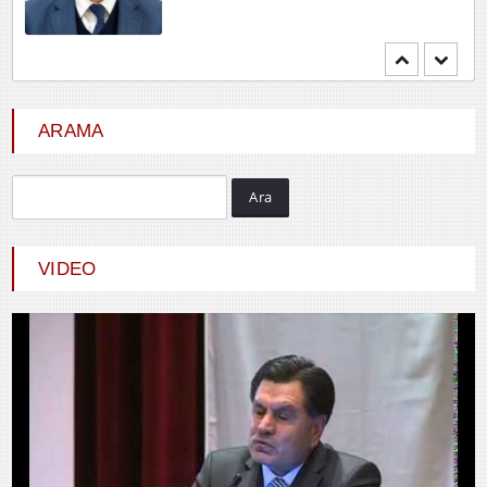
Mehmet BOZDEMİR
YENİ DÜNYA DÜZENİNDE
EMPERYALİSTLERE KAR...
ARAMA
Ara
Hayrani ALTINDAŞ
SEVGİ VE AŞK
VIDEO