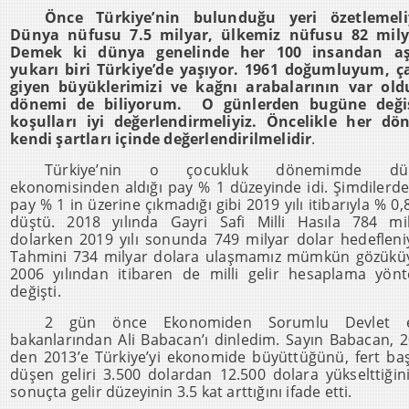
Önce Türkiye’nin bulunduğu yeri özetlemeliy
Dünya nüfusu 7.5 milyar, ülkemiz nüfusu 82 mily
Demek ki dünya genelinde her 100 insandan aş
yukarı biri Türkiye’de yaşıyor. 1961 doğumluyum, ç
giyen büyüklerimizi ve kağnı arabalarının var old
dönemi de biliyorum. O günlerden bugüne deği
koşulları iyi değerlendirmeliyiz. Öncelikle her d
kendi şartları içinde değerlendirilmelidir
.
Türkiye’nin o çocukluk dönemimde dü
ekonomisinden aldığı pay % 1 düzeyinde idi. Şimdilerd
pay % 1 in üzerine çıkmadığı gibi 2019 yılı itibarıyla % 0,
düştü. 2018 yılında Gayri Safi Milli Hasıla 784 mi
dolarken 2019 yılı sonunda 749 milyar dolar hedefleni
Tahmini 734 milyar dolara ulaşmamız mümkün gözükü
2006 yılından itibaren de milli gelir hesaplama yön
değişti.
2 gün önce Ekonomiden Sorumlu Devlet e
bakanlarından Ali Babacan’ı dinledim. Sayın Babacan, 
den 2013’e Türkiye’yi ekonomide büyüttüğünü, fert ba
düşen geliri 3.500 dolardan 12.500 dolara yükselttiğin
sonuçta gelir düzeyinin 3.5 kat arttığını ifade etti.