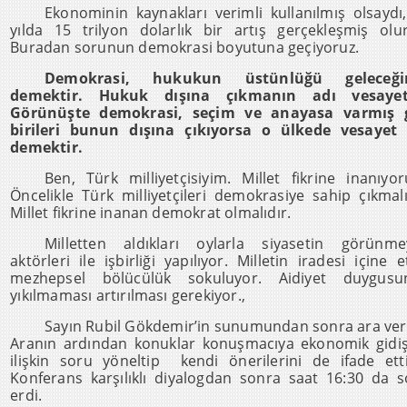
Ekonominin kaynakları verimli kullanılmış olsaydı
yılda 15 trilyon dolarlık bir artış gerçekleşmiş olu
Buradan sorunun demokrasi boyutuna geçiyoruz.
Demokrasi, hukukun üstünlüğü geleceği
demektir. Hukuk dışına çıkmanın adı vesayett
Görünüşte demokrasi, seçim ve anayasa varmış g
birileri bunun dışına çıkıyorsa o ülkede vesayet 
demektir.
Ben, Türk milliyetçisiyim. Millet fikrine inanıyo
Öncelikle Türk milliyetçileri demokrasiye sahip çıkmalı
Millet fikrine inanan demokrat olmalıdır.
Milletten aldıkları oylarla siyasetin görünme
aktörleri ile işbirliği yapılıyor. Milletin iradesi içine e
mezhepsel bölücülük sokuluyor. Aidiyet duygusu
yıkılmaması artırılması gerekiyor.,
Sayın Rubil Gökdemir’in sunumundan sonra ara veri
Aranın ardından konuklar konuşmacıya ekonomik gidi
ilişkin soru yöneltip kendi önerilerini de ifade etti
Konferans karşılıklı diyalogdan sonra saat 16:30 da 
erdi.