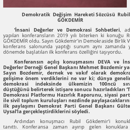
Demokratik Değişim Hareketi Sözcüsü Rubi
GÖKDEMİR
‘İnsani Değerler ve Demokrasi Sohbetleri
, ad
yapılan konferansların 2019 yılı biterken ki konuğu R
GÖKDEMİR oldu. Sayın Gökdemir’in Demokraside Birlik V
konferans salonunda yaptığı sunum aynı zamanda y
dönemde başlatılan ilk konferans özelliğini taşıyordu.
Konferansın açılış konuşmasını DEVA ve İns
Değerler Derneği Genel Başkanı Mehmet Bozdemir ya
Sayın Bozdemir, dernek ve vakıf olarak demokra
gelişime önem verdiklerini ne var ki; dünya genel
demokrasi indeksinde ülkemizin 100ncü sır
düştüğünü belirterek istişare sonucu hazırladıkları 
Demokrasi Platformu Hazırlık Raporunu, siyasi part
ile sivil toplum kuruluşları nezdinde paylaşacakların
ilk paylaşımı Demokrat Parti Genel Başkanı Gülte
Uysal’la gerçekleştirdiklerini söyledi.
Ardından konuşmacı Rubil Gökdemir’i konukl
tanıttı. Konferansa zaman ayırıp gelen konuklara