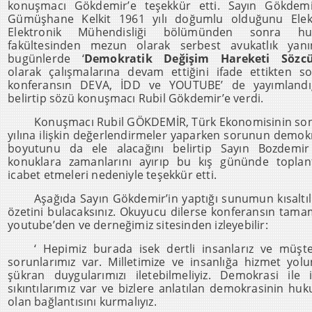
konuşmacı Gökdemir’e teşekkür etti. Sayın Gökdemi
Gümüşhane Kelkit 1961 yılı doğumlu olduğunu Elekt
Elektronik Mühendisliği bölümünden sonra hu
fakültesinden mezun olarak serbest avukatlık yanı
bugünlerde ‘
Demokratik Değişim Hareketi Sözc
olarak çalışmalarına devam ettiğini ifade ettikten s
konferansın DEVA, İDD ve YOUTUBE’ de yayımlandığ
belirtip sözü konuşmacı Rubil Gökdemir’e verdi.
Konuşmacı Rubil GÖKDEMİR, Türk Ekonomisinin so
yılına ilişkin değerlendirmeler yaparken sorunun demok
boyutunu da ele alacağını belirtip Sayın Bozdemir
konuklara zamanlarını ayırıp bu kış gününde toplan
icabet etmeleri nedeniyle teşekkür etti.
Aşağıda Sayın Gökdemir’in yaptığı sunumun kısaltı
özetini bulacaksınız. Okuyucu dilerse konferansın tama
youtube’den ve derneğimiz sitesinden izleyebilir:
‘ Hepimiz burada isek dertli insanlarız ve müşt
sorunlarımız var. Milletimize ve insanlığa hizmet yol
şükran duygularımızı iletebilmeliyiz. Demokrasi ile il
sıkıntılarımız var ve bizlere anlatılan demokrasinin huk
olan bağlantısını kurmalıyız.