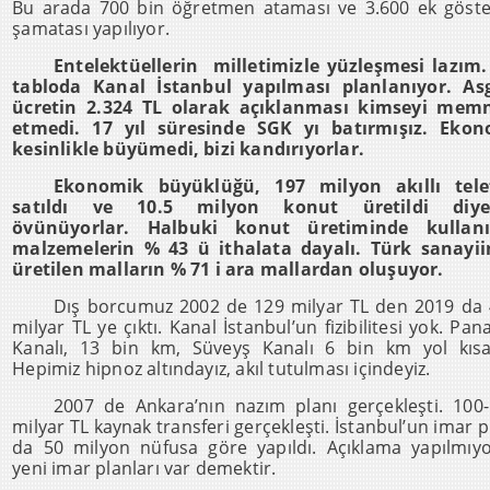
Bu arada 700 bin öğretmen ataması ve 3.600 ek göst
şamatası yapılıyor.
Entelektüellerin milletimizle yüzleşmesi lazım
tabloda Kanal İstanbul yapılması planlanıyor. Asg
ücretin 2.324 TL olarak açıklanması kimseyi mem
etmedi. 17 yıl süresinde SGK yı batırmışız. Ekon
kesinlikle büyümedi, bizi kandırıyorlar.
Ekonomik büyüklüğü, 197 milyon akıllı tele
satıldı ve 10.5 milyon konut üretildi diye
övünüyorlar. Halbuki konut üretiminde kullanı
malzemelerin % 43 ü ithalata dayalı. Türk sanayii
üretilen malların % 71 i ara mallardan oluşuyor.
Dış borcumuz 2002 de 129 milyar TL den 2019 da
milyar TL ye çıktı. Kanal İstanbul’un fizibilitesi yok. Pa
Kanalı, 13 bin km, Süveyş Kanalı 6 bin km yol kısal
Hepimiz hipnoz altındayız, akıl tutulması içindeyiz.
2007 de Ankara’nın nazım planı gerçekleşti. 100
milyar TL kaynak transferi gerçekleşti. İstanbul’un imar p
da 50 milyon nüfusa göre yapıldı. Açıklama yapılmıy
yeni imar planları var demektir.