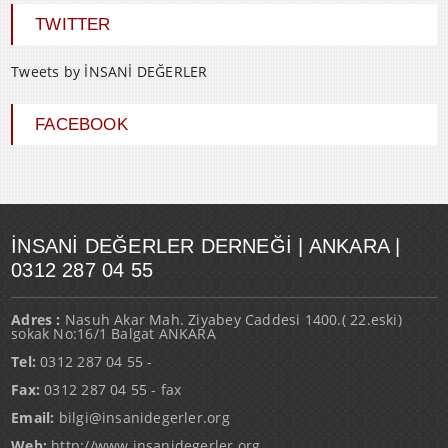
TWITTER
Tweets by İNSANİ DEĞERLER
FACEBOOK
İNSANI DEĞERLER DERNEĞI | ANKARA |
0312 287 04 55
Adres :
Nasuh Akar Mah. Ziyabey Caddesi 1400.( 22.eski)
sokak No:16/1 Balgat ANKARA
Tel:
0312 287 04 55 -
Fax:
0312 287 04 55 - fax
Email:
bilgi@insanidegerler.org