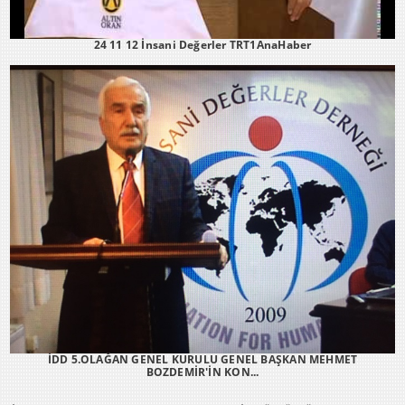
24 11 12 İnsani Değerler TRT1AnaHaber
İDD 5.OLAĞAN GENEL KURULU GENEL BAŞKAN MEHMET
BOZDEMİR'İN KON...