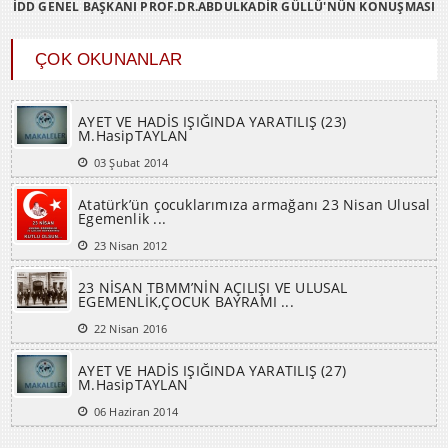
İDD GENEL BAŞKANI PROF.DR.ABDULKADİR GÜLLÜ'NÜN KONUŞMASI
ÇOK OKUNANLAR
AYET VE HADİS IŞIĞINDA YARATILIŞ (23)
M.HasipTAYLAN
03 Şubat 2014
Atatürk’ün çocuklarımıza armağanı 23 Nisan Ulusal
Egemenlik ...
23 Nisan 2012
23 NİSAN TBMM’NİN AÇILIŞI VE ULUSAL
EGEMENLİK,ÇOCUK BAYRAMI ...
22 Nisan 2016
AYET VE HADİS IŞIĞINDA YARATILIŞ (27)
M.HasipTAYLAN
06 Haziran 2014