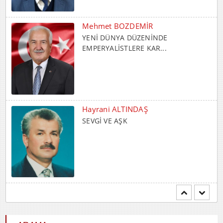
Hayrani ALTINDAŞ
SEVGİ VE AŞK
Durdu GÜNEŞ
İNSANLIK VE PARAYI BİRBİRİNE
KARIŞTIRMAM...
Abdulkadir GÜLLÜ
Gençlik Varsa Yarın Var