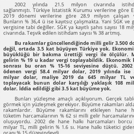
2002 yılında 21.5 milyon civarında istih
sağlanmıştı. Türkiye İstatistik Kurumu verilerine göre 
2019 dönemi verilerine göre 28.9 milyon çalışan v
Bunların % 36,4 ü ise kayıtsız çalışmakta. Yani SGK ve g
vergisine tabi değiller. SGK ya kayıtlı şahıs sayısı 18 mi
civarında. Teşvik edilen istihdam sayısı % 38 artmış.
Bu rakamlar güncellendiğinde milli gelir 3.500 d
değil, ortada 3.5 kat büyüyen Türkiye yok. Ekonom
büyüklüğü bir bakıma ürettiği vergi ile ölçülür. M
gelirin % 19 u kadar vergi toplayabildik. Ekonomik 
sonrası bu oran % 15-16 seviyesine düştü. 2002
ödenen vergi 58.4 milyar dolar, 2019 yılında ise 
milyar dolar, maliye 2019 da 645 milyar TL ve
toplayacak bunun dolar karşılığı yaklaşık 108 mil
dolar. İddia edildiği gibi 3.5 kat büyüme yok.
Bunları yüzleşme amaçlı açıklıyorum. Gerçek tab
görmek için yüzleşmek gerekiyor. Büyüme rakamları alda
rakamlardır. Büyüme rakamlarını etkileyen hane ha
tüketim harcamalarının % 62 si milli gelir harcamaları
oluşuyordu. 2002 de hane halkı harcamaları borcu 
milyar TL, milli gelirin % 1.6 sı. Hane halkı tüketici gider
oranı % 15 düzeyindeydi.