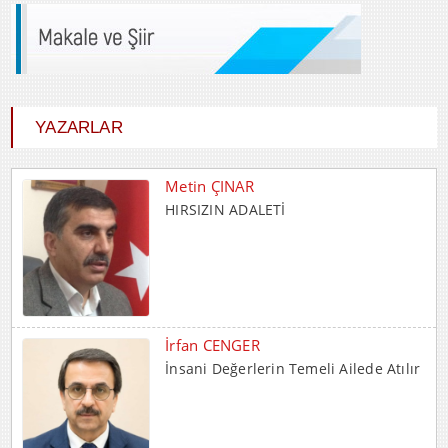
YAZARLAR
İrfan CENGER
İnsani Değerlerin Temeli Ailede Atılır
Mehmet BOZDEMİR
YENİ DÜNYA DÜZENİNDE
EMPERYALİSTLERE KAR...