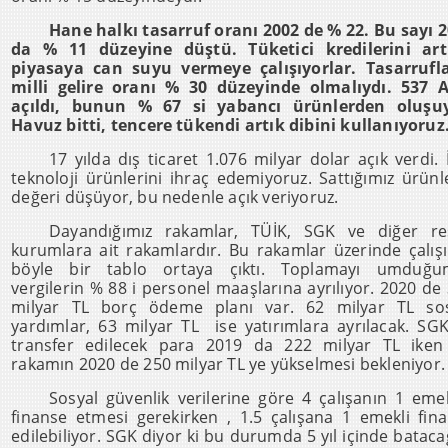
Hane halkı tasarruf oranı 2002 de % 22. Bu sayı 
da % 11 düzeyine düştü. Tüketici kredilerini artı
piyasaya can suyu vermeye çalışıyorlar. Tasarrufl
milli gelire oranı % 30 düzeyinde olmalıydı. 537 
açıldı, bunun % 67 si yabancı ürünlerden oluşuy
Havuz bitti, tencere tükendi artık dibini kullanıyoruz
17 yılda dış ticaret 1.076 milyar dolar açık verdi. İ
teknoloji ürünlerini ihraç edemiyoruz. Sattığımız ürünl
değeri düşüyor, bu nedenle açık veriyoruz.
Dayandığımız rakamlar, TÜİK, SGK ve diğer re
kurumlara ait rakamlardır. Bu rakamlar üzerinde çalış
böyle bir tablo ortaya çıktı. Toplamayı umduğu
vergilerin % 88 i personel maaşlarına ayrılıyor. 2020 de
milyar TL borç ödeme planı var. 62 milyar TL sos
yardımlar, 63 milyar TL ise yatırımlara ayrılacak. SG
transfer edilecek para 2019 da 222 milyar TL iken
rakamın 2020 de 250 milyar TL ye yükselmesi bekleniyor.
Sosyal güvenlik verilerine göre 4 çalışanın 1 emek
finanse etmesi gerekirken , 1.5 çalışana 1 emekli fin
edilebiliyor. SGK diyor ki bu durumda 5 yıl içinde bataca