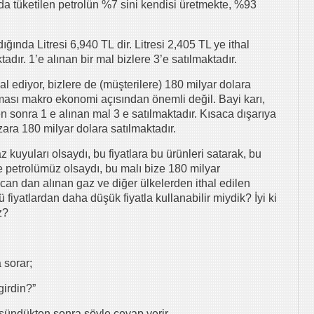
yılda tüketilen petrolün %7 sini kendisi üretmekte, %93
ında Litresi 6,940 TL dir. Litresi 2,405 TL ye ithal
tadır. 1’e alınan bir mal bizlere 3’e satılmaktadır.
thal ediyor, bizlere de (müşterilere) 180 milyar dolara
ması makro ekonomi açısından önemli değil. Bayi karı,
ten sonra 1 e alınan mal 3 e satılmaktadır. Kısaca dışarıya
ara 180 milyar dolara satılmaktadır.
 kuyuları olsaydı, bu fiyatlara bu ürünleri satarak, bu
ve petrolümüz olsaydı, bu malı bize 180 milyar
can dan alınan gaz ve diğer ülkelerden ithal edilen
kü fiyatlardan daha düşük fiyatla kullanabilir miydik? İyi ki
z?
 sorar;
girdin?”
üşündükten sonra şöyle cevap verir.