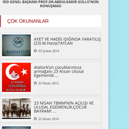
KONUŞMASI
ÇOK OKUNANLAR
AYET VE HADİS IŞIĞINDA YARATILIŞ
(23) M.HasipTAYLAN
03 Şubat 2014
Atatürk’ün çocuklarımıza
armağanı 23 Nisan Ulusal
Egemenlik ...
23 Nisan 2012
23 NİSAN TBMM’NİN AÇILIŞI VE
ULUSAL EGEMENLİK,ÇOCUK
BAYRAMI ...
22 Nisan 2016
AYET VE HADİS IŞIĞINDA YARATILIŞ