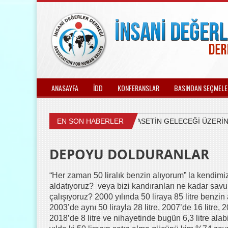
ANASAYFA
İDD
KONFERANSLAR
BASINDAN SEÇMELE
EN SON HABERLER
ÜLKEMİZDEKİ SİYASETİN GELECEĞİ ÜZERİNE V
DEPOYU DOLDURANLAR
“Her zaman 50 liralık benzin alıyorum” la kendimi
aldatıyoruz? veya bizi kandıranları ne kadar sa
çalışıyoruz? 2000 yılında 50 liraya 85 litre benzin 
2003’de aynı 50 lirayla 28 litre, 2007’de 16 litre, 2
2018’de 8 litre ve nihayetinde bugün 6,3 litre alab