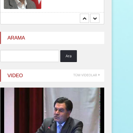
Mehmet BOZDEMİR
YENİ DÜNYA DÜZENİNDE
EMPERYALİSTLERE KAR...
ARAMA
Ara
Hayrani ALTINDAŞ
SEVGİ VE AŞK
VIDEO
TÜM VİDEOLAR