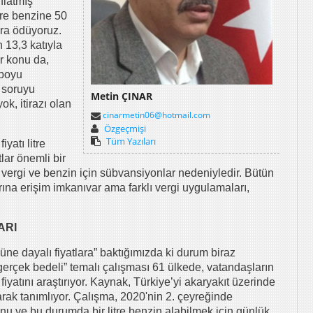
flatmış
itre benzine 50
ira ödüyoruz.
 13,3 katıyla
ir konu da,
epoyu
 soruyu
Metin ÇINAR
k, itirazı olan
cinarmetin06@hotmail.com
Özgeçmişi
Tüm Yazıları
atı litre
lar önemli bir
şitli vergi ve benzin için sübvansiyonlar nedeniyledir. Bütün
arına erişim imkanıvar ama farklı vergi uygulamaları,
LARI
cüne dayalı fiyatlara” baktığımızda ki durum biraz
gerçek bedeli” temalı çalışması 61 ülkede, vatandaşların
yatını araştırıyor. Kaynak, Türkiye’yi akaryakıt üzerinde
larak tanımlıyor. Çalışma, 2020'nin 2. çeyreğinde
nu ve bu durumda bir litre benzin alabilmek için günlük