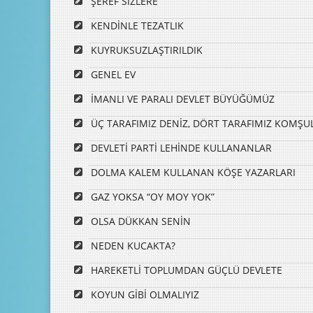
ŞEREF SİZLERE
KENDİNLE TEZATLIK
KUYRUKSUZLAŞTIRILDIK
GENEL EV
İMANLI VE PARALI DEVLET BÜYÜĞÜMÜZ
ÜÇ TARAFIMIZ DENİZ, DÖRT TARAFIMIZ KOMŞU
DEVLETİ PARTİ LEHİNDE KULLANANLAR
DOLMA KALEM KULLANAN KÖŞE YAZARLARI
GAZ YOKSA “OY MOY YOK”
OLSA DÜKKAN SENİN
NEDEN KUCAKTA?
HAREKETLİ TOPLUMDAN GÜÇLÜ DEVLETE
KOYUN GİBİ OLMALIYIZ