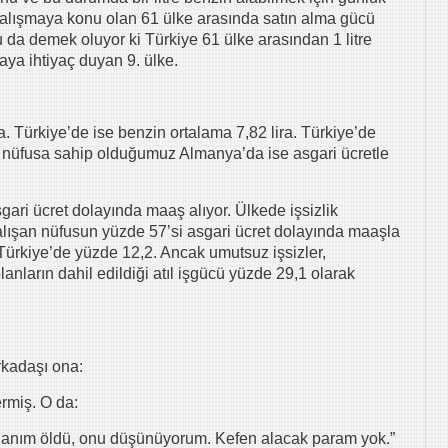
 Çalışmaya konu olan 61 ülke arasında satın alma gücü
 da demek oluyor ki Türkiye 61 ülke arasından 1 litre
aya ihtiyaç duyan 9. ülke.
a. Türkiye’de ise benzin ortalama 7,82 lira. Türkiye’de
zer nüfusa sahip olduğumuz Almanya’da ise asgari ücretle
ari ücret dolayında maaş alıyor. Ülkede işsizlik
çalışan nüfusun yüzde 57’si asgari ücret dolayında maaşla
ik Türkiye’de yüzde 12,2. Ancak umutsuz işsizler,
anların dahil edildiği atıl işgücü yüzde 29,1 olarak
arkadaşı ona:
rmiş. O da:
hanım öldü, onu düşünüyorum. Kefen alacak param yok.”