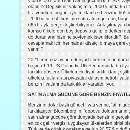
yılda ki 50 liranın satın alma gücünü kim %74 zayı
olabilir? Değişik bir yaklaşımla, 2000 yılında 85 l
lira verirken, bugün aynı miktardaki benzine 665 l
2000 yılının 50 lirasının satın alma gücünü, bugün
665 lirayla gerçekleştirebiliyoruz. Anlaşılmayan b
komşu ülkelerden boş depoyla gelip, giderken d
dolduranların bize ne söylemek istedikleridir? Bu
cevaplamak için her halde iktisatçı olmaya gerek yo
var mı?
2021 Temmuz ayında dünyada benzinin ortalama fiy
başına 1.19 US Dolar'dır. Ülkeler arasında bu fiyat
farklılık gösterir. Ülkelerdeki fiyat farklılıkları çe
ülkeler,uluslararası piyasalar da aynı petrol fiyatl
benzin fiyatlarında farklılıklar yaratabiliyor.
SATIN ALMA GÜCÜNE GÖRE BENZİN FİYAT
Benzinin dolar bazlı güncel fiyatı yerine, “alım gü
farklılaşıyor. Bloomberg’in, “depoyu doldurmanın 
satın alma gücüne göre dünyada benzinin gerçek fi
en çok gelir vergisi uygulayan ülkelerden birisi o
Türkiye’de günlük ortalama gelirin 20,57 $ olduğu