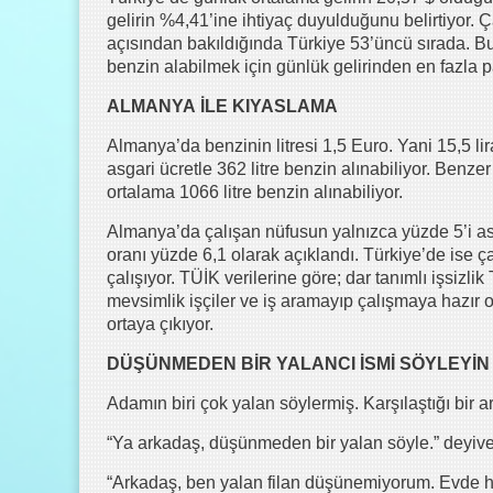
gelirin %4,41’ine ihtiyaç duyulduğunu belirtiyor.
açısından bakıldığında Türkiye 53’üncü sırada. Bu
benzin alabilmek için günlük gelirinden en fazla p
ALMANYA
İLE
KIYASLAMA
Almanya’da benzinin litresi 1,5 Euro. Yani 15,5 lir
asgari ücretle 362 litre benzin alınabiliyor. Ben
ortalama 1066 litre benzin alınabiliyor.
Almanya’da çalışan nüfusun yalnızca yüzde 5’i asg
oranı yüzde 6,1 olarak açıklandı. Türkiye’de ise 
çalışıyor. TÜİK verilerine göre; dar tanımlı işsizl
mevsimlik işçiler ve iş aramayıp çalışmaya hazır ol
ortaya çıkıyor.
DÜŞÜNMEDEN
BİR YALANCI
İSMİ
SÖYLEYİN
Adamın biri çok yalan söylermiş. Karşılaştığı bir 
“Ya arkadaş, düşünmeden bir yalan söyle.” deyive
“Arkadaş, ben yalan filan düşünemiyorum. Evde 