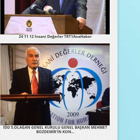
24 11 12 İnsani Değerler TRT1AnaHaber
İDD 5.OLAĞAN GENEL KURULU GENEL BAŞKAN MEHMET
BOZDEMİR'İN KON...