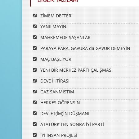
DİĞER YAZILARI
ZİMEM DEFTERİ
YANILMAYIN
MAHKEMEDE ŞAŞANLAR
PARAYA PARA, GAVURA da GAVUR DEMEYİN
MAÇ BAŞLIYOR
YENİ BİR MERKEZ PARTİ ÇALIŞMASI
DEVE İHTİRASI
GAZ SANMIŞTIM
HERKES ÖĞRENSİN
DEVLET(İM)İN DÜŞMANI
ATATÜRK’TEN SONRA İYİ PARTİ
İYİ İNSAN PROJESİ