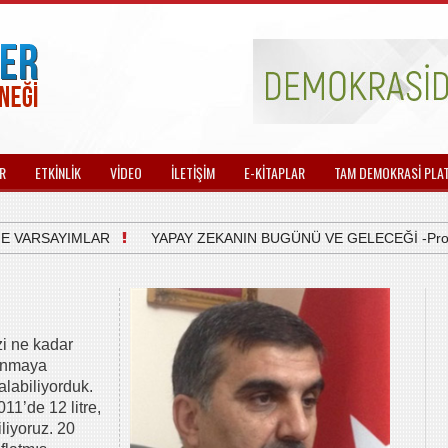
R
ETKİNLİK
VİDEO
İLETİŞİM
E-KİTAPLAR
TAM DEMOKRASİ PLA
ARSAYIMLAR
YAPAY ZEKANIN BUGÜNÜ VE GELECEĞİ -Prof.Dr. H
zi ne kadar
vunmaya
alabiliyorduk.
011’de 12 litre,
iliyoruz. 20