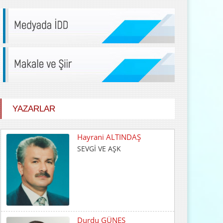
YAZARLAR
Durdu GÜNEŞ
HİÇ KARŞILIK BEKLEMEDEN
İYİLİK ETMEK