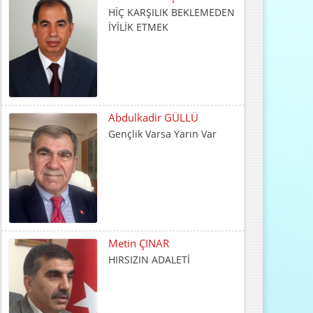
Abdulkadir GÜLLÜ
Gençlik Varsa Yarın Var
Metin ÇINAR
HIRSIZIN ADALETİ
İrfan CENGER
İnsani Değerlerin Temeli
Ailede Atılır