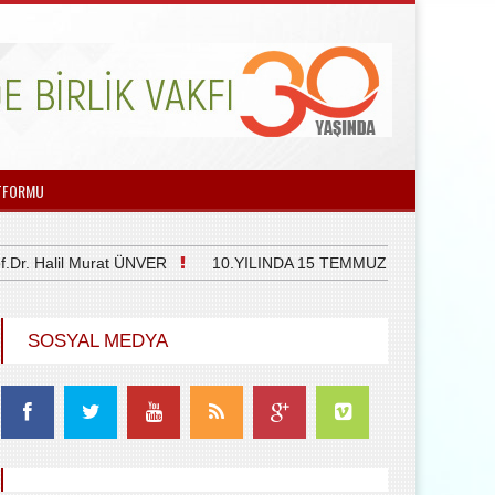
TFORMU
alil Murat ÜNVER
10.YILINDA 15 TEMMUZ DEMOKRASİ VE Mİ
SOSYAL MEDYA