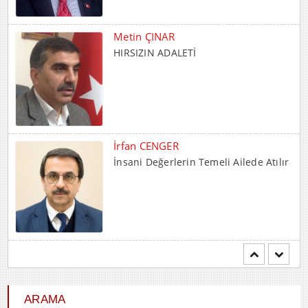
Metin ÇINAR
HIRSIZIN ADALETİ
İrfan CENGER
İnsani Değerlerin Temeli Ailede Atılır
Mehmet BOZDEMİR
YENİ DÜNYA DÜZENİNDE
EMPERYALİSTLERE KAR...
ARAMA