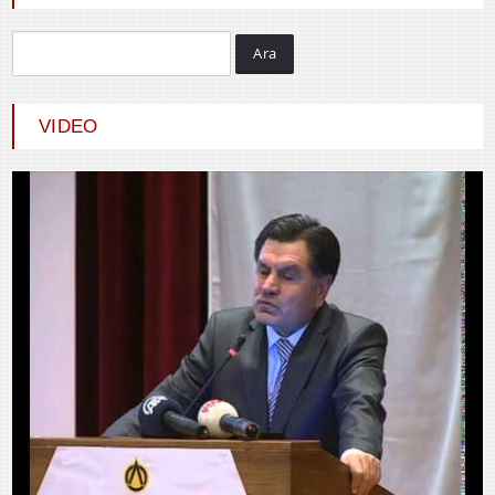
Ara
Hayrani ALTINDAŞ
SEVGİ VE AŞK
VIDEO