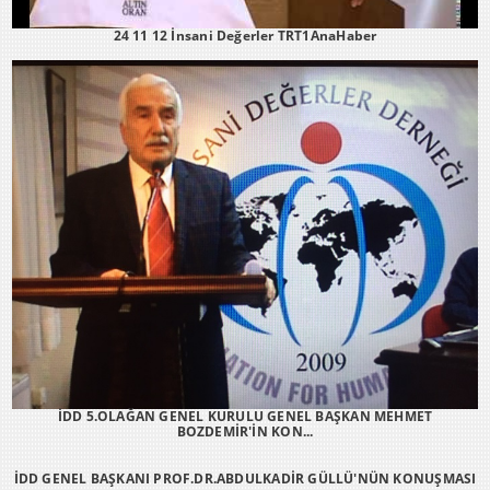
24 11 12 İnsani Değerler TRT1AnaHaber
İDD 5.OLAĞAN GENEL KURULU GENEL BAŞKAN MEHMET
BOZDEMİR'İN KON...
İDD GENEL BAŞKANI PROF.DR.ABDULKADİR GÜLLÜ'NÜN KONUŞMASI