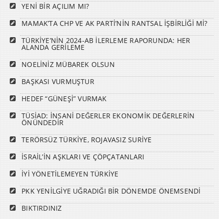
YENİ BİR AÇILIM MI?
MAMAK’TA CHP VE AK PARTİ’NİN RANTSAL İŞBİRLİĞİ Mİ?
TÜRKİYE’NİN 2024-AB İLERLEME RAPORUNDA: HER
ALANDA GERİLEME
NOELİNİZ MÜBAREK OLSUN
BAŞKASI VURMUŞTUR
HEDEF “GÜNEŞİ” VURMAK
TÜSİAD: İNSANİ DEĞERLER EKONOMİK DEĞERLERİN
ÖNÜNDEDİR
TERÖRSÜZ TÜRKİYE, ROJAVASIZ SURİYE
İSRAİL’İN AŞKLARI VE ÇÖPÇATANLARI
İYİ YÖNETİLEMEYEN TÜRKİYE
PKK YENİLGİYE UĞRADIĞI BİR DÖNEMDE ÖNEMSENDİ
BIKTIRDINIZ