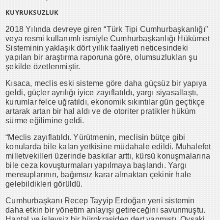
KUYRUKSUZLUK
2018 Yılında devreye giren “Türk Tipi Cumhurbaşkanlığı”
veya resmi kullanımlı ismiyle Cumhurbaşkanlığı Hükümet
Sisteminin yaklaşık dört yıllık faaliyeti neticesindeki
yapılan bir araştırma raporuna göre, olumsuzlukları şu
şekilde özetlenmiştir.
Kısaca, meclis eski sisteme göre daha güçsüz bir yapıya
geldi, güçler ayrılığı iyice zayıflatıldı, yargı siyasallaştı,
kurumlar felce uğratıldı, ekonomik sıkıntılar gün geçtikçe
artarak artan bir hal aldı ve de otoriter pratikler hüküm
sürme eğilimine geldi.
“Meclis zayıflatıldı. Yürütmenin, meclisin bütçe gibi
konularda bile kalan yetkisine müdahale edildi. Muhalefet
milletvekilleri üzerinde baskılar arttı, kürsü konuşmalarına
bile ceza kovuşturmaları yapılmaya başlandı. Yargı
mensuplarının, bağımsız karar almaktan çekinir hale
gelebildikleri görüldü.
Cumhurbaşkanı Recep Tayyip Erdoğan yeni sistemin
daha etkin bir yönetim anlayışı getireceğini savunmuştu.
Hantal ve işlevsiz bir bürokrasiden dert yanmıştı. Oysaki