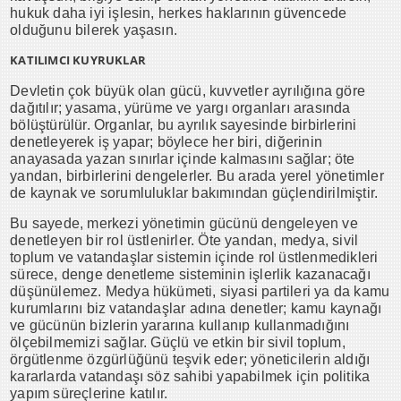
hukuk daha iyi işlesin, herkes haklarının güvencede
olduğunu bilerek yaşasın.
KATILIMCI KUYRUKLAR
Devletin çok büyük olan gücü, kuvvetler ayrılığına göre
dağıtılır; yasama, yürüme ve yargı organları arasında
bölüştürülür. Organlar, bu ayrılık sayesinde birbirlerini
denetleyerek iş yapar; böylece her biri, diğerinin
anayasada yazan sınırlar içinde kalmasını sağlar; öte
yandan, birbirlerini dengelerler. Bu arada yerel yönetimler
de kaynak ve sorumluluklar bakımından güçlendirilmiştir.
Bu sayede, merkezi yönetimin gücünü dengeleyen ve
denetleyen bir rol üstlenirler. Öte yandan, medya, sivil
toplum ve vatandaşlar sistemin içinde rol üstlenmedikleri
sürece, denge denetleme sisteminin işlerlik kazanacağı
düşünülemez. Medya hükümeti, siyasi partileri ya da kamu
kurumlarını biz vatandaşlar adına denetler; kamu kaynağı
ve gücünün bizlerin yararına kullanıp kullanmadığını
ölçebilmemizi sağlar. Güçlü ve etkin bir sivil toplum,
örgütlenme özgürlüğünü teşvik eder; yöneticilerin aldığı
kararlarda vatandaşı söz sahibi yapabilmek için politika
yapım süreçlerine katılır.