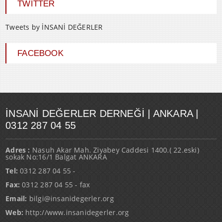
TWITTER
Tweets by İNSANİ DEĞERLER
FACEBOOK
İNSANI DEĞERLER DERNEĞI | ANKARA |
0312 287 04 55
Adres :
Nasuh Akar Mah. Ziyabey Caddesi 1400.( 22.eski)
sokak No:16/1 Balgat ANKARA
Tel:
0312 287 04 55 -
Fax:
0312 287 04 55 - fax
Email:
bilgi@insanidegerler.org
Web:
http://www.insanidegerler.org