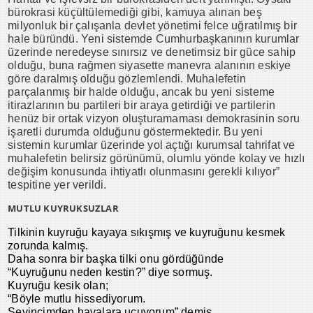
bürokrasi küçültülemediği gibi, kamuya alınan beş
milyonluk bir çalışanla devlet yönetimi felce uğratılmış bir
hale büründü. Yeni sistemde Cumhurbaşkanının kurumlar
üzerinde neredeyse sınırsız ve denetimsiz bir güce sahip
olduğu, buna rağmen siyasette manevra alanının eskiye
göre daralmış olduğu gözlemlendi. Muhalefetin
parçalanmış bir halde olduğu, ancak bu yeni sisteme
itirazlarının bu partileri bir araya getirdiği ve partilerin
henüz bir ortak vizyon oluşturamaması demokrasinin soru
işaretli durumda olduğunu göstermektedir. Bu yeni
sistemin kurumlar üzerinde yol açtığı kurumsal tahrifat ve
muhalefetin belirsiz görünümü, olumlu yönde kolay ve hızlı
değişim konusunda ihtiyatlı olunmasını gerekli kılıyor”
tespitine yer verildi.
MUTLU KUYRUKSUZLAR
Tilkinin kuyruğu kayaya sıkışmış ve kuyruğunu kesmek
zorunda kalmış.
Daha sonra bir başka tilki onu gördüğünde
“Kuyruğunu neden kestin?” diye sormuş.
Kuyruğu kesik olan;
“Böyle mutlu hissediyorum.
Sevincimden havalara uçuyorum” demiş.