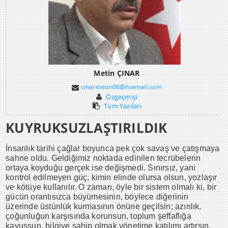
Metin ÇINAR
cinarmetin06@hotmail.com
Özgeçmişi
Tüm Yazıları
KUYRUKSUZLAŞTIRILDIK
İnsanlık tarihi çağlar boyunca pek çok savaş ve çatışmaya
sahne oldu. Geldiğimiz noktada edinilen tecrübelerin
ortaya koyduğu gerçek ise değişmedi. Sınırsız, yani
kontrol edilmeyen güç, kimin elinde olursa olsun, yozlaşır
ve kötüye kullanılır. O zaman, öyle bir sistem olmalı ki, bir
gücün orantısızca büyümesinin, böylece diğerinin
üzerinde üstünlük kurmasının önüne geçilsin; azınlık,
çoğunluğun karşısında korunsun, toplum şeffaflığa
kavuşsun, bilgiye sahip olmak yönetime katılımı artırsın,