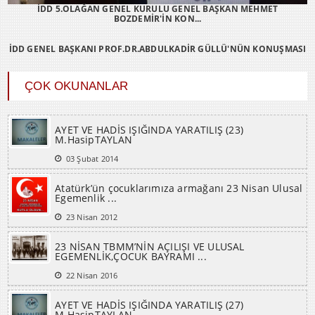
BOZDEMİR'İN KON...
İDD GENEL BAŞKANI PROF.DR.ABDULKADİR GÜLLÜ'NÜN KONUŞMASI
ÇOK OKUNANLAR
AYET VE HADİS IŞIĞINDA YARATILIŞ (23)
M.HasipTAYLAN
03 Şubat 2014
Atatürk’ün çocuklarımıza armağanı 23 Nisan Ulusal
Egemenlik ...
23 Nisan 2012
23 NİSAN TBMM’NİN AÇILIŞI VE ULUSAL
EGEMENLİK,ÇOCUK BAYRAMI ...
22 Nisan 2016
AYET VE HADİS IŞIĞINDA YARATILIŞ (27)
M.HasipTAYLAN