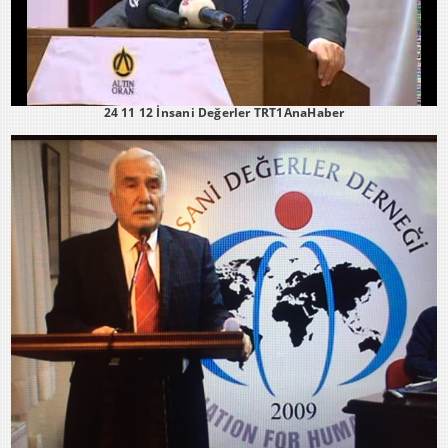
24 11 12 İnsani Değerler TRT1AnaHaber
İDD 5.OLAĞAN GENEL KURULU GENEL BAŞKAN MEHMET