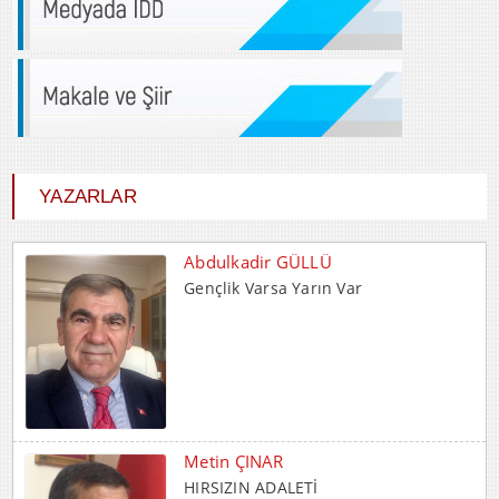
YAZARLAR
Metin ÇINAR
HIRSIZIN ADALETİ
İrfan CENGER
İnsani Değerlerin Temeli Ailede Atılır