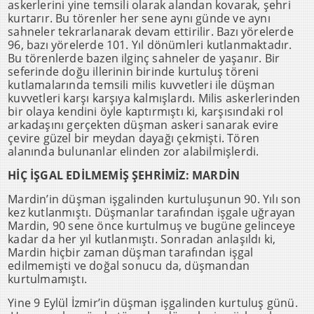
askerlerini yine temsili olarak alandan kovarak, şehri
kurtarır. Bu törenler her sene aynı günde ve aynı
sahneler tekrarlanarak devam ettirilir. Bazı yörelerde
96, bazı yörelerde 101. Yıl dönümleri kutlanmaktadır.
Bu törenlerde bazen ilginç sahneler de yaşanır. Bir
seferinde doğu illerinin birinde kurtuluş töreni
kutlamalarında temsili milis kuvvetleri ile düşman
kuvvetleri karşı karşıya kalmışlardı. Milis askerlerinden
bir olaya kendini öyle kaptırmıştı ki, karşısındaki rol
arkadaşını gerçekten düşman askeri sanarak evire
çevire güzel bir meydan dayağı çekmişti. Tören
alanında bulunanlar elinden zor alabilmişlerdi.
HİÇ İŞGAL EDİLMEMİŞ ŞEHRİMİZ: MARDİN
Mardin’in düşman işgalinden kurtuluşunun 90. Yılı son
kez kutlanmıştı. Düşmanlar tarafından işgale uğrayan
Mardin, 90 sene önce kurtulmuş ve bugüne gelinceye
kadar da her yıl kutlanmıştı. Sonradan anlaşıldı ki,
Mardin hiçbir zaman düşman tarafından işgal
edilmemişti ve doğal sonucu da, düşmandan
kurtulmamıştı.
Yine 9 Eylül İzmir’in düşman işgalinden kurtuluş günü.