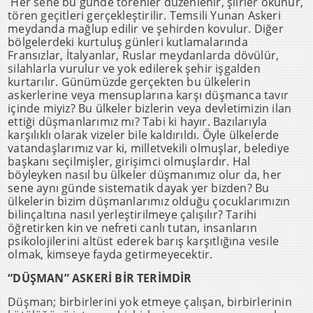
Her sene bu günde törenler düzenlenir, şiirler okunur,
tören geçitleri gerçekleştirilir. Temsili Yunan Askeri
meydanda mağlup edilir ve şehirden kovulur. Diğer
bölgelerdeki kurtuluş günleri kutlamalarında
Fransızlar, İtalyanlar, Ruslar meydanlarda dövülür,
silahlarla vurulur ve yok edilerek şehir işgalden
kurtarılır. Günümüzde gerçekten bu ülkelerin
askerlerine veya mensuplarına karşı düşmanca tavır
içinde miyiz? Bu ülkeler bizlerin veya devletimizin ilan
ettiği düşmanlarımız mı? Tabi ki hayır. Bazılarıyla
karşılıklı olarak vizeler bile kaldırıldı. Öyle ülkelerde
vatandaşlarımız var ki, milletvekili olmuşlar, belediye
başkanı seçilmişler, girişimci olmuşlardır. Hal
böyleyken nasıl bu ülkeler düşmanımız olur da, her
sene aynı günde sistematik dayak yer bizden? Bu
ülkelerin bizim düşmanlarımız olduğu çocuklarımızın
bilinçaltına nasıl yerleştirilmeye çalışılır? Tarihi
öğretirken kin ve nefreti canlı tutan, insanların
psikolojilerini altüst ederek barış karşıtlığına vesile
olmak, kimseye fayda getirmeyecektir.
“DÜŞMAN” ASKERİ BİR TERİMDİR
Düşman; birbirlerini yok etmeye çalışan, birbirlerinin