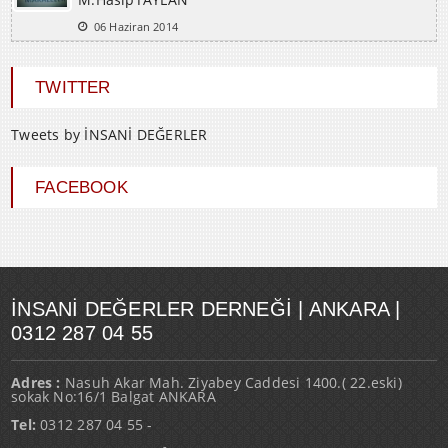
06 Haziran 2014
TWITTER
Tweets by İNSANİ DEĞERLER
FACEBOOK
İNSANI DEĞERLER DERNEĞI | ANKARA |
0312 287 04 55
Adres :
Nasuh Akar Mah. Ziyabey Caddesi 1400.( 22.eski)
sokak No:16/1 Balgat ANKARA
Tel:
0312 287 04 55 -
Fax:
0312 287 04 55 - fax