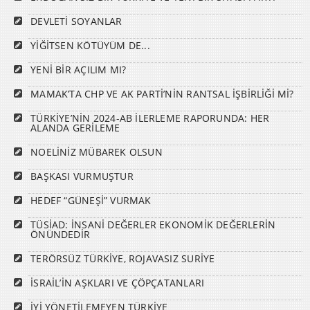
DEVLETİ SOYANLAR
YİĞİTSEN KÖTÜYÜM DE...
YENİ BİR AÇILIM MI?
MAMAK’TA CHP VE AK PARTİ’NİN RANTSAL İŞBİRLİĞİ Mİ?
TÜRKİYE’NİN 2024-AB İLERLEME RAPORUNDA: HER
ALANDA GERİLEME
NOELİNİZ MÜBAREK OLSUN
BAŞKASI VURMUŞTUR
HEDEF “GÜNEŞİ” VURMAK
TÜSİAD: İNSANİ DEĞERLER EKONOMİK DEĞERLERİN
ÖNÜNDEDİR
TERÖRSÜZ TÜRKİYE, ROJAVASIZ SURİYE
İSRAİL’İN AŞKLARI VE ÇÖPÇATANLARI
İYİ YÖNETİLEMEYEN TÜRKİYE