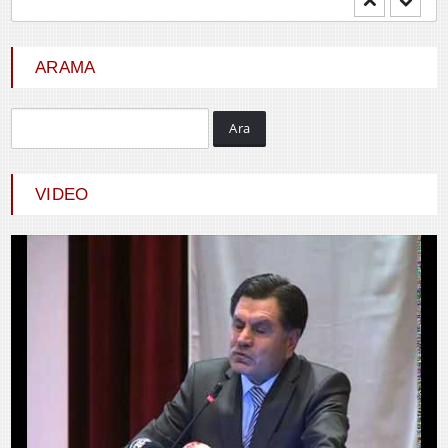
HİÇ KARŞILIK BEKLEMEDEN İYİLİK
ETMEK
ARAMA
Ara
Abdulkadir GÜLLÜ
VIDEO
Gençlik Varsa Yarın Var