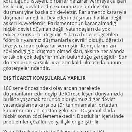
kötülüğünü isteyen, birbirlerine zarar vermeye çalışan
kişilerdir, devletlerdir. Günümüzde bir devletin
düşmanı yine başka bir devlettir. Parlamento kararıyla
düşman ilan edilir. Devletlerin düşmanı halklar değil,
askeri kuvvetlerdir. Parlamentonun karar almadığı
hiçbir devlet düşman değil, vatandaşları da yok
edilecek unsurlar değildir. Yıllarca bizlere öğretilen
“dört bir yanımız düşmanlarla çevrili” olduğu öğretisi
bize yarardan çok zarar vermiştir. Komşularımızın
söylendiği gibi düşman olmadıkları, aksine her alanda
ortak bir çok değerlerimizin bulunduğu gerçeğidir. Son
dönemlerde karşılıklı vizelerin kaldırılması da bunun
göstergelerindendir.
DIŞ TİCARET KOMŞULARLA YAPILIR
100 sene öncesindeki olaylardan hareketle
düşmanlarımızdır deyip de küreselleşen dünyamızda
birlikte yaşamak zorunda olduğumuz diğer devlet
vatandaşlarına karşı bu tür tanımlamaları ortadan
kaldırma zamanı çoktan gelmiştir. Düşmanlıklarla
hiçbir sorun çözülememektedir. Dostluklar içerisinde
problemler çözülür ve iyi ilişkiler geliştirilir.
Yılda 40 milyon turistin ülkemizi ziyaret ettiği