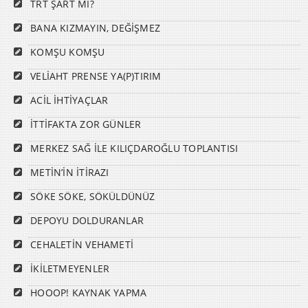
TRT ŞART MI?
BANA KIZMAYIN, DEĞİŞMEZ
KOMŞU KOMŞU
VELİAHT PRENSE YA(P)TIRIM
ACİL İHTİYAÇLAR
İTTİFAKTA ZOR GÜNLER
MERKEZ SAĞ İLE KILIÇDAROĞLU TOPLANTISI
METİN’İN İTİRAZI
SÖKE SÖKE, SÖKÜLDÜNÜZ
DEPOYU DOLDURANLAR
CEHALETİN VEHAMETİ
İKİLETMEYENLER
HOOOP! KAYNAK YAPMA