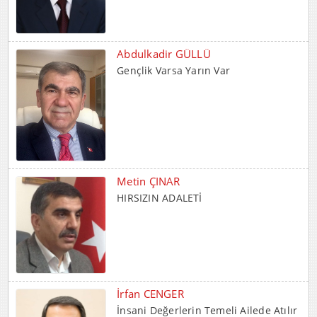
Metin ÇINAR
HIRSIZIN ADALETİ
İrfan CENGER
İnsani Değerlerin Temeli Ailede Atılır
Mehmet BOZDEMİR
YENİ DÜNYA DÜZENİNDE
EMPERYALİSTLERE KAR...