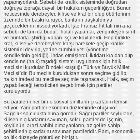
yapamıyorlardı. Sebebi de krallık sisteminde doğrudan
doğruya toprağa dayalı bir hukukun geçerliliğiydi. Bunun
neticesinde derebeyler, kilise ve kral bir olup öbürlerinin
üzerinde bir baskı kuruyor, bunların başkaldırıya
geçeceklerini hissediyorlardı. İşte Fransız İhtilali’nin ana
sebebi de tam da budur. İhtilali yapanlar, zenginleşen sınıf
ve bunlarla işbirliği yapan işçi ve köylülerdi. Hep birlikte
kral, kilise ve derebeylere karşı harekete geçip krallık
sistemini devirip, yerine cumhuriyeti (yönetime
kendilerinin geldiği) ihdas etmişlerdi. İktidarı kraldan alıp
kendisine (halk) taşıdığı sistemi uygulamak için halk
meclisini kurdular. Bizdeki karşılığı Türkiye Büyük Millet
Meclisi’dir. Bu meclis kurulduktan sonra seçime gidilip,
halkın iradesi bu meclise seçimle taşınacaktı. Halk, seçim
yapabileceği temsilcileri seçebilmek için partiler
kuruluyordu.
Bu partilerin her biri o sosyal sınıfların çıkarlarını temsil
ediyor. Yani partiler ekonomi düzleminde oluşuyor.
Sağcılık solculukta buna göredir. Sağcı partiler soyluların,
kilisenin çıkarlarını savunan, solcu partiler de işçinin,
köylünün, arazi sahibi olmayanların, az gelire sahip
şehirlilerin çıkarlarını savunan partileridir. Parti, ekonomik-
politik düzeyde götürülen bir iştir.