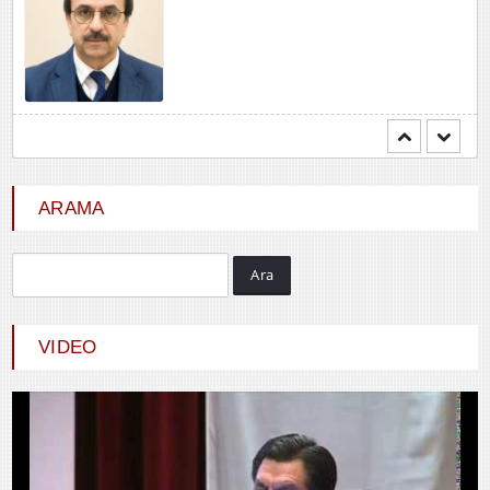
Hayrani ALTINDAŞ
SEVGİ VE AŞK
ARAMA
Ara
VIDEO