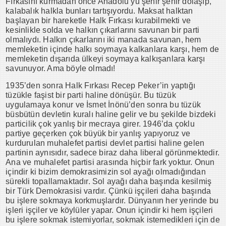
Fırkasını kurmadan önce Anadolu’yu şehir şehir dolaşıp,
kalabalık halkla bunları tartışıyordu. Maksat halktan
başlayan bir hareketle Halk Fırkası kurabilmekti ve
kesinlikle solda ve halkın çıkarlarını savunan bir parti
olmalıydı. Halkın çıkarlarını iki manada savunan, hem
memleketin içinde halkı soymaya kalkanlara karşı, hem de
memleketin dışarıda ülkeyi soymaya kalkışanlara karşı
savunuyor. Ama böyle olmadı!
1935’den sonra Halk Fırkası Recep Peker’in yaptığı
tüzükle faşist bir parti haline dönüşür. Bu tüzük
uygulamaya konur ve İsmet İnönü’den sonra bu tüzük
büsbütün devletin kuralı haline gelir ve bu şekilde bizdeki
particilik çok yanlış bir mecraya girer. 1946’da çoklu
partiye geçerken çok büyük bir yanlış yapıyoruz ve
kurdurulan muhalefet partisi devlet partisi haline gelen
partinin aynısıdır, sadece biraz daha liberal görünmektedir.
Ana ve muhalefet partisi arasında hiçbir fark yoktur. Onun
içindir ki bizim demokrasimizin sol ayağı olmadığından
sürekli topallamaktadır. Sol ayağı daha başında kesilmiş
bir Türk Demokrasisi vardır. Çünkü işçileri daha başında
bu işlere sokmaya korkmuşlardır. Dünyanın her yerinde bu
işleri işçiler ve köylüler yapar. Onun içindir ki hem işçileri
bu işlere sokmak istemiyorlar, sokmak istemedikleri için de