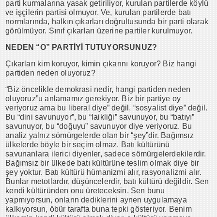
parti kurmalarına yasak getiriliyor, kurulan partilerde köylü
ve işçilerin partisi olmuyor. Ve, kurulan partilerde batı
normlarında, halkın çıkarları doğrultusunda bir parti olarak
görülmüyor. Sınıf çıkarları üzerine partiler kurulmuyor.
NEDEN “O” PARTİYİ TUTUYORSUNUZ?
Çıkarları kim koruyor, kimin çıkarını koruyor? Biz hangi
partiden neden oluyoruz?
“Biz öncelikle demokrasi nedir, hangi partiden neden
oluyoruz”u anlamamız gerekiyor. Biz bir partiye oy
veriyoruz ama bu liberal diye” değil, “sosyalist diye” değil.
Bu “dini savunuyor”, bu “laikliği” savunuyor, bu “batıyı”
savunuyor, bu “doğuyu” savunuyor diye veriyoruz. Bu
analiz yalnız sömürgelerde olan bir “şey”dir. Bağımsız
ülkelerde böyle bir seçim olmaz. Batı kültürünü
savunanlara ilerici diyenler, sadece sömürgelerdekilerdir.
Bağımsız bir ülkede batı kültürüne teslim olmak diye bir
şey yoktur. Batı kültürü hümanizmi alır, rasyonalizmi alır.
Bunlar metotlardır, düşüncelerdir, batı kültürü değildir. Sen
kendi kültüründen onu üreteceksin. Sen bunu
yapmıyorsun, onların dediklerini aynen uygulamaya
kalkıyorsun, öbür tarafta buna tepki gösteriyor. Benim