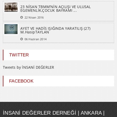
23 NİSAN TBMM’NİN AÇILIŞI VE ULUSAL
EGEMENLİK,ÇOCUK BAYRAMI ...
22 Nisan 2016
AYET VE HADİS IŞIĞINDA YARATILIŞ (27)
M.HasipTAYLAN
06 Haziran 2014
TWITTER
Tweets by İNSANİ DEĞERLER
FACEBOOK
İNSANI DEĞERLER DERNEĞI | ANKARA |