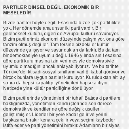
PARTİLER DİNSEL DEĞİL, EKONOMİK BİR
MESELEDİR
Bizde partiler böyle değil. Esasında bizde çok partililikte
yok. Her dönemde ana unsur iki parti vardır. Biri
geleneksel kültürü, diğeri de Avrupai kültürü savunuyor.
Bizim partilerimiz ekonomi düzeyinde çalışmıyor, ona göre
tanzim olmuş değiller. Tam tersine bizdekiler kültür
düzeyinde çalışıyor ve savundukları da farklı. Bu da tam
bir demokrasiyle uyumlu değil. 1946 yılında sınıf esasına
göre parti kurulmasına izin verilmesiyle demokrasiyle
uyumlu olmadığını ancak anlayabiliyoruz. Ve bu tarihte
Türkiye’de iktisadi-sosyal sınıfların varlığı kabul görüyor ve
birçok bunlara uygun partiler kuruluyor. Kurulduktan altı ay
sonra da hepsi kapatılıp, yöneticileri hapse atılıyor.
Neticede yine kültür particiliğine dönülüyor.
Bizim partilerinde yönetimleri bir tuhaf. Batıdaki partilere
baktığımızda, yönetimleri kendi içlerinde son derece
demokratik ve kendilerine göre değişik usuller
geliştirmişler. Liderler bir yere kadar gelir ve yerini
başkasına bırakır kenara çekilir veya seçimi kaybeder
istifa eder ve parti yönetimini bırakır. Adamların bir siyasi