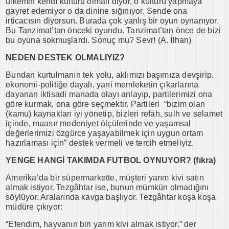
ülkemin kendi kültürü olmalı diyor, o kültürü yapmaya
gayret edemiyor o da dinine sığınıyor. Sende ona
irticacısın diyorsun. Burada çok yanlış bir oyun oynanıyor.
Bu Tanzimat’tan önceki oyundu. Tanzimat’tan önce de bizi
bu oyuna sokmuşlardı. Sonuç mu? Sevr! (A. İlhan)
NEDEN DESTEK OLMALIYIZ?
Bundan kurtulmanın tek yolu, aklımızı başımıza devşirip,
ekonomi-politiğe dayalı, yani memleketin çıkarlarına
dayanan iktisadi manada olayı anlayıp, partilerimizi ona
göre kurmak, ona göre seçmektir. Partileri “bizim olan
(kamu) kaynakları iyi yönetip, bizleri refah, sulh ve selamet
içinde, muasır medeniyet ölçülerinde ve yaşamsal
değerlerimizi özgürce yaşayabilmek için uygun ortam
hazırlaması için” destek vermeli ve tercih etmeliyiz.
YENGE HANGİ TAKIMDA FUTBOL OYNUYOR? (fıkra)
Amerika’da bir süpermarkette, müşteri yarım kivi satın
almak istiyor. Tezgâhtar ise, bunun mümkün olmadığını
söylüyor. Aralarında kavga başlıyor. Tezgâhtar koşa koşa
müdüre çıkıyor:
“Efendim, hayvanın biri yarım kivi almak istiyor.” der