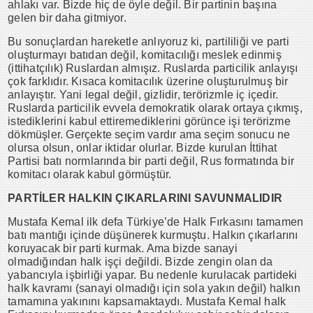
ahlakı var. Bizde hiç de öyle değil. Bir partinin başına
gelen bir daha gitmiyor.
Bu sonuçlardan hareketle anlıyoruz ki, partililiği ve parti
oluşturmayı batıdan değil, komitacılığı meslek edinmiş
(ittihatçılık) Ruslardan almışız. Ruslarda particilik anlayışı
çok farklıdır. Kısaca komitacılık üzerine oluşturulmuş bir
anlayıştır. Yani legal değil, gizlidir, terörizmle iç içedir.
Ruslarda particilik evvela demokratik olarak ortaya çıkmış,
istediklerini kabul ettiremediklerini görünce işi terörizme
dökmüşler. Gerçekte seçim vardır ama seçim sonucu ne
olursa olsun, onlar iktidar olurlar. Bizde kurulan İttihat
Partisi batı normlarında bir parti değil, Rus formatında bir
komitacı olarak kabul görmüştür.
PARTİLER HALKIN ÇIKARLARINI SAVUNMALIDIR
Mustafa Kemal ilk defa Türkiye’de Halk Fırkasını tamamen
batı mantığı içinde düşünerek kurmuştu. Halkın çıkarlarını
koruyacak bir parti kurmak. Ama bizde sanayi
olmadığından halk işçi değildi. Bizde zengin olan da
yabancıyla işbirliği yapar. Bu nedenle kurulacak partideki
halk kavramı (sanayi olmadığı için sola yakın değil) halkın
tamamına yakınını kapsamaktaydı. Mustafa Kemal halk