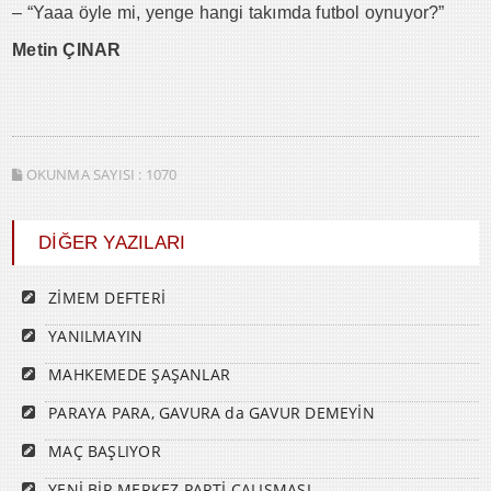
– “Yaaa öyle mi, yenge hangi takımda futbol oynuyor?”
Metin ÇINAR
OKUNMA SAYISI :
1070
DİĞER YAZILARI
ZİMEM DEFTERİ
YANILMAYIN
MAHKEMEDE ŞAŞANLAR
PARAYA PARA, GAVURA da GAVUR DEMEYİN
MAÇ BAŞLIYOR
YENİ BİR MERKEZ PARTİ ÇALIŞMASI