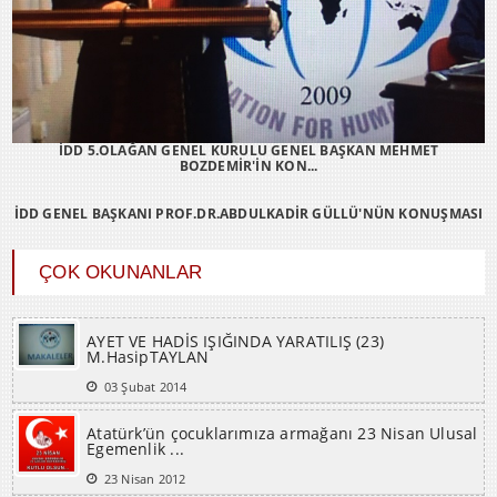
İDD 5.OLAĞAN GENEL KURULU GENEL BAŞKAN MEHMET
BOZDEMİR'İN KON...
İDD GENEL BAŞKANI PROF.DR.ABDULKADİR GÜLLÜ'NÜN KONUŞMASI
ÇOK OKUNANLAR
AYET VE HADİS IŞIĞINDA YARATILIŞ (23)
M.HasipTAYLAN
03 Şubat 2014
Atatürk’ün çocuklarımıza armağanı 23 Nisan Ulusal
Egemenlik ...
23 Nisan 2012