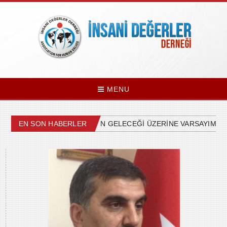
MENU
ÜLKEMİZDEKİ SİYASETİN GELECEĞİ ÜZERİNE VARSAYIMLAR
EN SON HABERLER