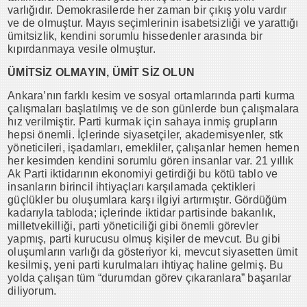
varlığıdır. Demokrasilerde her zaman bir çıkış yolu vardır
ve de olmuştur. Mayıs seçimlerinin isabetsizliği ve yarattığı
ümitsizlik, kendini sorumlu hissedenler arasında bir
kıpırdanmaya vesile olmuştur.
ÜMİTSİZ OLMAYIN, ÜMİT SİZ OLUN
Ankara’nın farklı kesim ve sosyal ortamlarında parti kurma
çalışmaları başlatılmış ve de son günlerde bun çalışmalara
hız verilmiştir. Parti kurmak için sahaya inmiş grupların
hepsi önemli. İçlerinde siyasetçiler, akademisyenler, stk
yöneticileri, işadamları, emekliler, çalışanlar hemen hemen
her kesimden kendini sorumlu gören insanlar var. 21 yıllık
Ak Parti iktidarının ekonomiyi getirdiği bu kötü tablo ve
insanların birincil ihtiyaçları karşılamada çektikleri
güçlükler bu oluşumlara karşı ilgiyi artırmıştır. Gördüğüm
kadarıyla tabloda; içlerinde iktidar partisinde bakanlık,
milletvekilliği, parti yöneticiliği gibi önemli görevler
yapmış, parti kurucusu olmuş kişiler de mevcut. Bu gibi
oluşumların varlığı da gösteriyor ki, mevcut siyasetten ümit
kesilmiş, yeni parti kurulmaları ihtiyaç haline gelmiş. Bu
yolda çalışan tüm “durumdan görev çıkaranlara” başarılar
diliyorum.