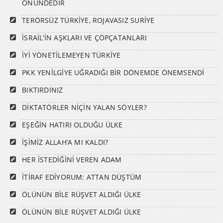
ÖNÜNDEDİR
TERÖRSÜZ TÜRKİYE, ROJAVASIZ SURİYE
İSRAİL’İN AŞKLARI VE ÇÖPÇATANLARI
İYİ YÖNETİLEMEYEN TÜRKİYE
PKK YENİLGİYE UĞRADIĞI BİR DÖNEMDE ÖNEMSENDİ
BIKTIRDINIZ
DİKTATÖRLER NİÇİN YALAN SÖYLER?
EŞEĞİN HATIRI OLDUĞU ÜLKE
İŞİMİZ ALLAH’A MI KALDI?
HER İSTEDİĞİNİ VEREN ADAM
İTİRAF EDİYORUM: ATTAN DÜŞTÜM
ÖLÜNÜN BİLE RÜŞVET ALDIĞI ÜLKE
ÖLÜNÜN BİLE RÜŞVET ALDIĞI ÜLKE