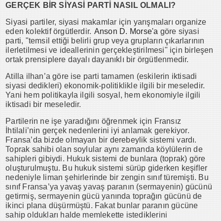
GERÇEK BİR SİYASİ PARTİ NASIL OLMALI?
Siyasi partiler, siyasi makamlar için yarışmaları organize
eden kolektif örgütlerdir.
Anson D. Morse'a
göre siyasi
parti, "temsil ettiği belirli grup veya grupların çıkarlarının
ilerletilmesi ve ideallerinin gerçekleştirilmesi" için birleşen
ortak prensiplere dayalı dayanıklı bir örgütlenmedir.
Atilla ilhan’a göre ise parti tamamen (eskilerin iktisadi
siyasi dedikleri) ekonomik-politiklikle ilgili bir meseledir.
Yani hem politikayla ilgili sosyal, hem ekonomiyle ilgili
iktisadi bir meseledir.
Partilerin ne işe yaradığını öğrenmek için Fransız
İhtilali’nin gerçek nedenlerini iyi anlamak gerekiyor.
Fransa’da bizde olmayan bir derebeylik sistemi vardı.
Toprak sahibi olan soylular aynı zamanda köylülerin de
sahipleri gibiydi. Hukuk sistemi de bunlara (toprak) göre
oluşturulmuştu. Bu hukuk sistemi sürüp giderken keşifler
nedeniyle liman şehirlerinde bir zengin sınıf türemişti. Bu
sınıf Fransa’ya yavaş yavaş paranın (sermayenin) gücünü
getirmiş, sermayenin gücü yanında toprağın gücünü de
ikinci plana düşürmüştü. Fakat bunlar paranın gücüne
sahip oldukları halde memlekette istediklerini