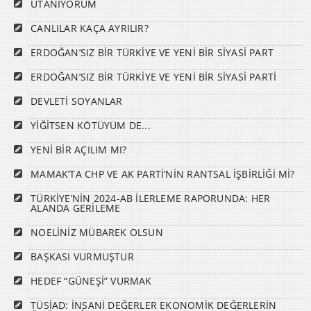
UTANIYORUM
CANLILAR KAÇA AYRILIR?
ERDOĞAN’SIZ BİR TÜRKİYE VE YENİ BİR SİYASİ PART
ERDOĞAN’SIZ BİR TÜRKİYE VE YENİ BİR SİYASİ PARTİ
DEVLETİ SOYANLAR
YİĞİTSEN KÖTÜYÜM DE...
YENİ BİR AÇILIM MI?
MAMAK’TA CHP VE AK PARTİ’NİN RANTSAL İŞBİRLİĞİ Mİ?
TÜRKİYE’NİN 2024-AB İLERLEME RAPORUNDA: HER
ALANDA GERİLEME
NOELİNİZ MÜBAREK OLSUN
BAŞKASI VURMUŞTUR
HEDEF “GÜNEŞİ” VURMAK
TÜSİAD: İNSANİ DEĞERLER EKONOMİK DEĞERLERİN