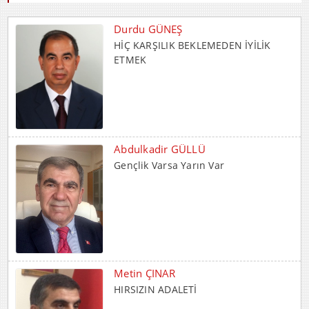
Abdulkadir GÜLLÜ
Gençlik Varsa Yarın Var
Metin ÇINAR
HIRSIZIN ADALETİ
İrfan CENGER
İnsani Değerlerin Temeli Ailede Atılır