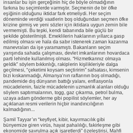
insanlar bu işin gerçeğinin hiç de böyle olmadığının
farkına bu seçimlerde varmıştır. Seçmenin de bir öfke
eşiğinin olduğunu iktidar fark etmeliydi. Her seçim
döneminde verdiği vaatlerin boş olduğundan seçmen öfke
krizine girmiş ve yeni sözler için iktidara uygun zemin bile
vermemişti. Bu tepki, kendi tabanında bile güçlü bir
şekilde gösterilmişti. Emeklilerin haklarının yıllarca gasp
edilmiş olması ve hala da sabır istenerek zaman kazanma
manevraları da işe yaramamıştı. Bakanların seçim
yarışında sahada çalışması, devlet imkanlarının hovardaca
parti lehinde kullanılmış olması. “Hizmetkarınız olmaya
geldik” söylem bıkkınlığı, rakiplerin kişilikleriyle dalga
geçilmesi, “çeketimi koysam seçtiririm” safsatası, kimsenin
bizi kıskanmadığı, Almanya’nın raflarının boş olmadığı,
pandemide dış dünyanın battığı yalanı, enflasyonla
mücadelenin, faizle mücadelenin uzmanlık alanları olduğu
söylem saptırmalarının, togg, gaz çıkarma, petrol bulma,
uzaya adam gönderme gibi popilist söylemler, her ay
açıklanan resmi verilerin hiçbir inandırıcılığının
kalmadığının...
Şamil Tayyar’ın “keyfiyet, kibir, kayırmacılık gibi
bünyemize giren virüs, hayat pahalılığı, fakirleşme gibi
ekonomide savrulma açık işaretlerdi” özeleştirisi, Mahfi