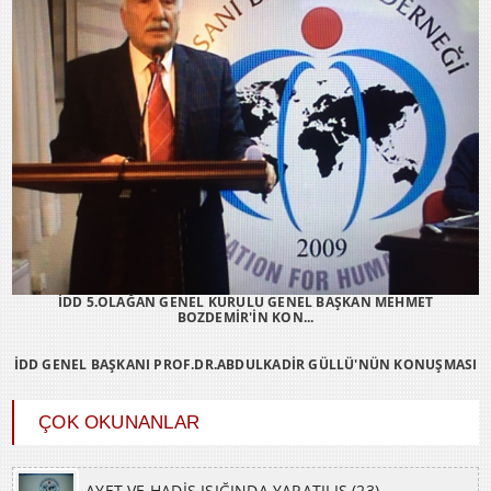
İDD 5.OLAĞAN GENEL KURULU GENEL BAŞKAN MEHMET
BOZDEMİR'İN KON...
İDD GENEL BAŞKANI PROF.DR.ABDULKADİR GÜLLÜ'NÜN KONUŞMASI
ÇOK OKUNANLAR
AYET VE HADİS IŞIĞINDA YARATILIŞ (23)