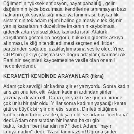
Eğilmez’in “yüksek enflasyon, hayat pahalılığı, gelir
dağılımının iyice bozulması, kendilerine tanınmayan bazı
hakların çok sayıda sığınmacıya tanınması, başkanlık
sisteminin tek adam rejimi haline gelmesiyle tek kişinin
yanlış kararlarının düzeltilme imkanının kaybolması,
giderek artan yolsuzluklar, kamuda israf, Atatürk
karşıtlarına gösterilen hoşgörü, hukukun giderek askıya
alınması, laikliğin tehdit edilmesi seçmenleri iktidar
partisinden soğutup, uzaklaştırmasına vesile oldu. Yine,
CHP’nin çok iyi çalışması ve doğru adaylar çıkarması Ak
Parti’nin seçimleri kaybetmesine vesile olan önemli
nedenlerdendi.
KERAMETİ KENDİNDE ARAYANLAR (fıkra)
Adam çok sevdiği bir kadına şiirler yazıyordu. Sonra kadın
ansızın onu terk etti. Adam kadının ardından şiirler
yazmaya devam etti. Daha çok yazdı. Ve günün birinde
çok ünlü bir şair oldu. Yıllar sonra kadının yaşadığı kente
gitti ve büyük bir şiir dinletisi sundu. Dinleti bittiğinde
kadın kolunda kocası ile çıkışa geldi ve adama ''merhaba''
dedi. Adam ona sıradan bir insana bakar gibi
baktı. Kadın,''beni tanıdın mı? '' dedi. Adam, ''hayır
tanıyamadım'' dedi. ''Nasıl tanımazsın! Uğruna şiirler