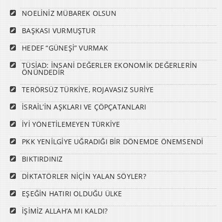
NOELİNİZ MÜBAREK OLSUN
BAŞKASI VURMUŞTUR
HEDEF “GÜNEŞİ” VURMAK
TÜSİAD: İNSANİ DEĞERLER EKONOMİK DEĞERLERİN
ÖNÜNDEDİR
TERÖRSÜZ TÜRKİYE, ROJAVASIZ SURİYE
İSRAİL’İN AŞKLARI VE ÇÖPÇATANLARI
İYİ YÖNETİLEMEYEN TÜRKİYE
PKK YENİLGİYE UĞRADIĞI BİR DÖNEMDE ÖNEMSENDİ
BIKTIRDINIZ
DİKTATÖRLER NİÇİN YALAN SÖYLER?
EŞEĞİN HATIRI OLDUĞU ÜLKE
İŞİMİZ ALLAH’A MI KALDI?