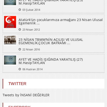
M.HasipTAYLAN
03 Şubat 2014
Atatürk’ün çocuklarımıza armağanı 23 Nisan Ulusal
Egemenlik ...
23 Nisan 2012
23 NİSAN TBMM’NİN AÇILIŞI VE ULUSAL
EGEMENLİK,ÇOCUK BAYRAMI ...
22 Nisan 2016
AYET VE HADİS IŞIĞINDA YARATILIŞ (27)
M.HasipTAYLAN
06 Haziran 2014
TWITTER
Tweets by İNSANİ DEĞERLER