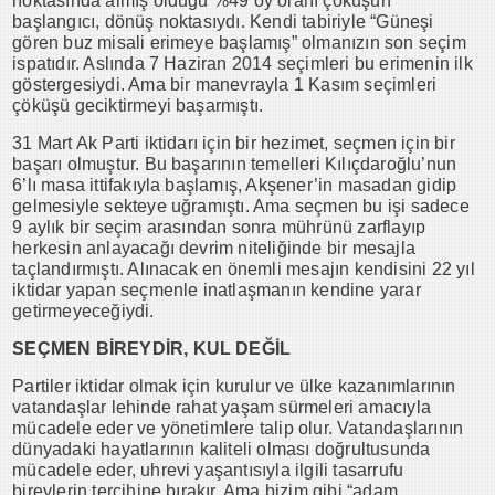
noktasında almış olduğu %49 oy oranı çöküşün
başlangıcı, dönüş noktasıydı. Kendi tabiriyle “Güneşi
gören buz misali erimeye başlamış” olmanızın son seçim
ispatıdır. Aslında 7 Haziran 2014 seçimleri bu erimenin ilk
göstergesiydi. Ama bir manevrayla 1 Kasım seçimleri
çöküşü geciktirmeyi başarmıştı.
31 Mart Ak Parti iktidarı için bir hezimet, seçmen için bir
başarı olmuştur. Bu başarının temelleri Kılıçdaroğlu’nun
6’lı masa ittifakıyla başlamış, Akşener’in masadan gidip
gelmesiyle sekteye uğramıştı. Ama seçmen bu işi sadece
9 aylık bir seçim arasından sonra mührünü zarflayıp
herkesin anlayacağı devrim niteliğinde bir mesajla
taçlandırmıştı. Alınacak en önemli mesajın kendisini 22 yıl
iktidar yapan seçmenle inatlaşmanın kendine yarar
getirmeyeceğiydi.
SEÇMEN BİREYDİR, KUL DEĞİL
Partiler iktidar olmak için kurulur ve ülke kazanımlarının
vatandaşlar lehinde rahat yaşam sürmeleri amacıyla
mücadele eder ve yönetimlere talip olur. Vatandaşlarının
dünyadaki hayatlarının kaliteli olması doğrultusunda
mücadele eder, uhrevi yaşantısıyla ilgili tasarrufu
bireylerin tercihine bırakır. Ama bizim gibi “adam