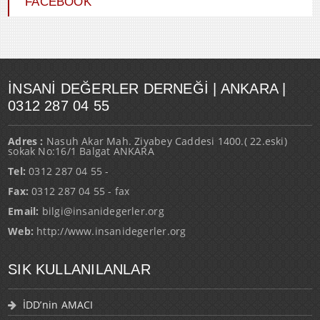
FACEBOOK
İNSANI DEĞERLER DERNEĞI | ANKARA |
0312 287 04 55
Adres :
Nasuh Akar Mah. Ziyabey Caddesi 1400.( 22.eski)
sokak No:16/1 Balgat ANKARA
Tel:
0312 287 04 55 -
Fax:
0312 287 04 55 - fax
Email:
bilgi@insanidegerler.org
Web:
http://www.insanidegerler.org
SIK KULLANILANLAR
İDD’nin AMACI