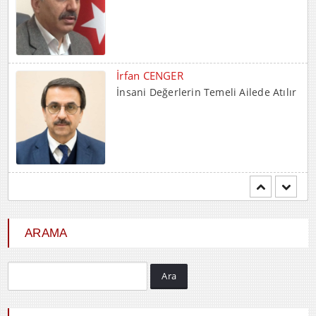
Mehmet BOZDEMİR
YENİ DÜNYA DÜZENİNDE
EMPERYALİSTLERE KAR...
Hayrani ALTINDAŞ
SEVGİ VE AŞK
ARAMA
Ara