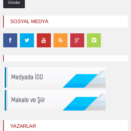
SOSYAL MEDYA
Durdu GÜNEŞ
HİÇ KARŞILIK BEKLEMEDEN İYİLİK
ETMEK
YAZARLAR