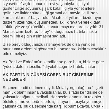
siyasetine” aşık olunur, uhrevi yaşantıyla ilgili yol
göstericiliğe soyunmuş şark kafalılığıyla yönetimlere
gelinir ve iktidar sürekliliği garanti edilmeyle ilgili “şark
kurnazlıklarına” başvurulur. Maalesef yıllardır bizde aynı
düzlem üzerinde, düşünmeden, aklı kiraya vererek itaat
kültürüyle ve şükürcülükle avutulmayı maharet saydık. 31
Mart seçimi bizlere, “birey” olduğumuzu hatırlatmakla
önemli bir eşiğin aşılmasını sağladı.
Bize birey olduğumuzu istemeyerek de olsa yeniden
hatırlatma erdemini gösteren bu başarısız iktidara teşekkür
bile etmeliyiz.
Ak Parti ve Erdoğan’ın kendilerine göre hata, bizlere göre
“yüce adaletin tecellisi” diyebileceğimiz hatırlatmaları:
AK PARTİ’NİN GÜNEŞİ GÖREN BUZ GİBİ ERİME
NEDENLERİ
Seçmen tehdit edilmemeliydi. Metal yorgunluğunu “eşrefi
mahluk olan” insana yakıştıranlar, bu sıfatın kendisine de
yakıştırılacağını bilmeliydi. Her seçim ortamında rakiplerini
ötekileştirme ve teröristlerle iş tutuyor iftirasıyla yenmeye
çalışmakta, bu da seçmende karşılık bulmaktaydı. Oysa ki