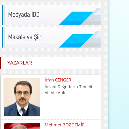
YAZARLAR
Mehmet BOZDEMİR
YENİ DÜNYA DÜZENİNDE
EMPERYALİSTLERE KAR...
Hayrani ALTINDAŞ