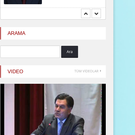
Metin ÇINAR
HIRSIZIN ADALETİ
ARAMA
Ara
İrfan CENGER
İnsani Değerlerin Temeli
VIDEO
TÜM VİDEOLAR
Ailede Atılır