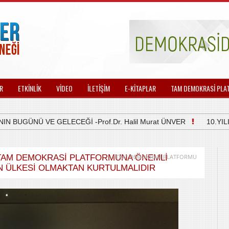
R
ETKİNLİK
VİDEO
İLETİŞİM
E-KİTAPLAR
TAM DEMOKRASİ PLA
UGÜNÜ VE GELECEĞİ -Prof.Dr. Halil Murat ÜNVER
10.YILIN
 TAM DEMOKRASİ PLATFORMUNA ÖNEMLİ
/ TAM DEMOKRASİ PLATFORMU
N ÜLKESI OLMAKTAN KURTULMALIDIR