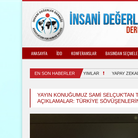
ANASAYFA
İDD
KONFERANSLAR
BASINDAN SEÇMELE
İYASETİN GELECEĞİ ÜZERİNE VARSAYIMLAR
EN SON HABERLER
YAPAY ZEKANIN B
YAYIN KONUĞUMUZ SAMİ SELÇUK'TAN
AÇIKLAMALAR: TÜRKIYE SÖVÜŞENLERI