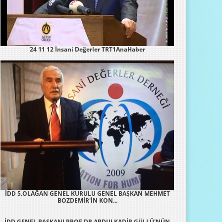
24 11 12 İnsani Değerler TRT1AnaHaber
İDD 5.OLAĞAN GENEL KURULU GENEL BAŞKAN MEHMET
BOZDEMİR'İN KON...