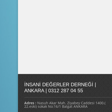
İNSANI DEĞERLER DERNEĞI |
ANKARA | 0312 287 04 55
Adres :
Nasuh Akar Mah. Ziyabey Caddesi 1400.(