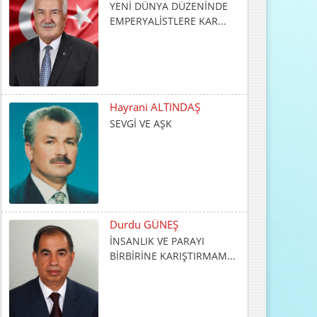
SEVGİ VE AŞK
Durdu GÜNEŞ
İNSANLIK VE PARAYI
BİRBİRİNE KARIŞTIRMAM...
Abdulkadir GÜLLÜ
Gençlik Varsa Yarın Var