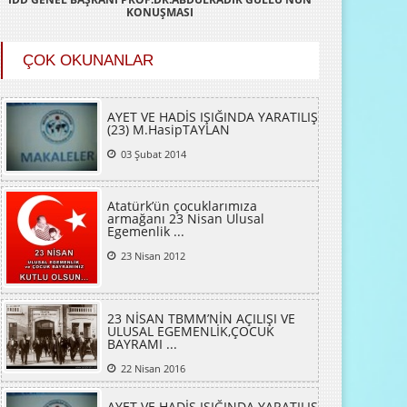
İDD GENEL BAŞKANI PROF.DR.ABDULKADİR GÜLLÜ'NÜN
KONUŞMASI
ÇOK OKUNANLAR
AYET VE HADİS IŞIĞINDA YARATILIŞ
(23) M.HasipTAYLAN
03 Şubat 2014
Atatürk’ün çocuklarımıza
armağanı 23 Nisan Ulusal
Egemenlik ...
23 Nisan 2012
23 NİSAN TBMM’NİN AÇILIŞI VE
ULUSAL EGEMENLİK,ÇOCUK
BAYRAMI ...
22 Nisan 2016