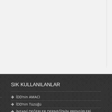
SIK KULLANILANLAR
İDD’nin AMACI
İDD’nin Tüzüğü