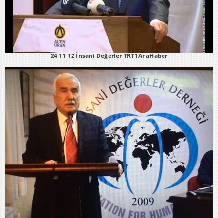
24 11 12 İnsani Değerler TRT1AnaHaber