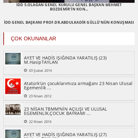
İDD 5.OLAĞAN GENEL KURULU GENEL BAŞKAN MEHMET
BOZDEMİR'İN KON...
İDD GENEL BAŞKANI PROF.DR.ABDULKADİR GÜLLÜ'NÜN KONUŞMASI
ÇOK OKUNANLAR
AYET VE HADİS IŞIĞINDA YARATILIŞ (23)
M.HasipTAYLAN
03 Şubat 2014
Atatürk’ün çocuklarımıza armağanı 23 Nisan Ulusal
Egemenlik ...
23 Nisan 2012
23 NİSAN TBMM’NİN AÇILIŞI VE ULUSAL
EGEMENLİK,ÇOCUK BAYRAMI ...
22 Nisan 2016
AYET VE HADİS IŞIĞINDA YARATILIŞ (27)
M.HasipTAYLAN