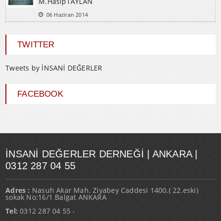
06 Haziran 2014
TWITTER
Tweets by İNSANİ DEĞERLER
FACEBOOK
İNSANI DEĞERLER DERNEĞI | ANKARA |
0312 287 04 55
Adres :
Nasuh Akar Mah. Ziyabey Caddesi 1400.( 22.eski)
sokak No:16/1 Balgat ANKARA
Tel:
0312 287 04 55 -
Fax:
0312 287 04 55 - fax