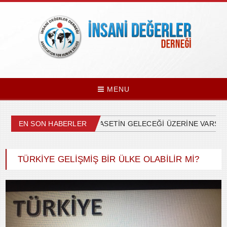
MENU
EN SON HABERLER
ÜLKEMİZDEKİ SİYASETİN GELECEĞİ ÜZERİNE VARSAYI
TÜRKİYE GELİŞMİŞ BİR ÜLKE OLABİLİR Mİ?