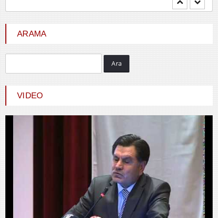
YENİ DÜNYA DÜZENİNDE
EMPERYALİSTLERE KAR...
ARAMA
Ara
Hayrani ALTINDAŞ
SEVGİ VE AŞK
VIDEO