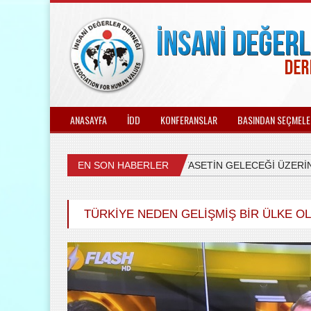
ANASAYFA
İDD
KONFERANSLAR
BASINDAN SEÇMELE
EN SON HABERLER
ÜLKEMİZDEKİ SİYASETİN GELECEĞİ ÜZERİNE 
TÜRKİYE NEDEN GELİŞMİŞ BİR ÜLKE O