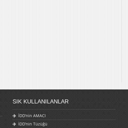
SIK KULLANILANLAR
İDD’nin AMACI
İDD’nin Tüzüğü