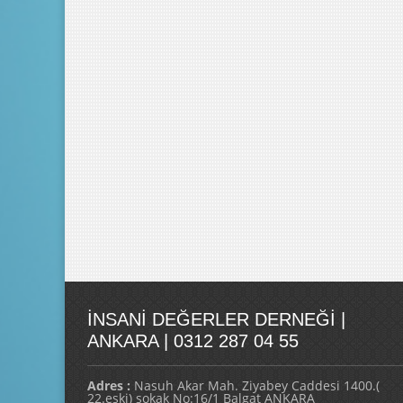
İNSANI DEĞERLER DERNEĞI |
ANKARA | 0312 287 04 55
Adres :
Nasuh Akar Mah. Ziyabey Caddesi 1400.(
22.eski) sokak No:16/1 Balgat ANKARA