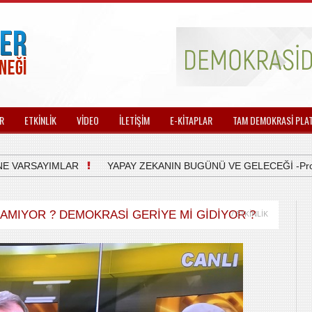
R
ETKİNLİK
VİDEO
İLETİŞİM
E-KİTAPLAR
TAM DEMOKRASİ PLA
VARSAYIMLAR
YAPAY ZEKANIN BUGÜNÜ VE GELECEĞİ -Prof.Dr.
LAMIYOR ? DEMOKRASİ GERİYE Mİ GİDİYOR ?
/ ETKİNLİK