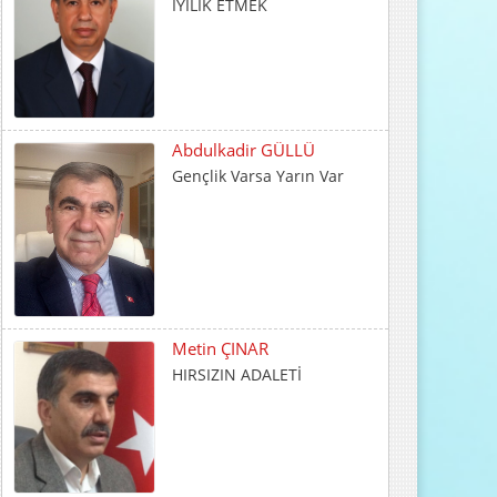
Abdulkadir GÜLLÜ
Gençlik Varsa Yarın Var
Metin ÇINAR
HIRSIZIN ADALETİ
İrfan CENGER
İnsani Değerlerin Temeli
Ailede Atılır