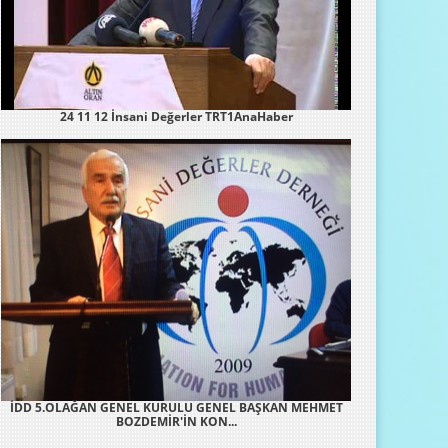
24 11 12 İnsani Değerler TRT1AnaHaber
İDD 5.OLAĞAN GENEL KURULU GENEL BAŞKAN MEHMET
BOZDEMİR'İN KON...