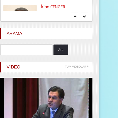
Mehmet BOZDEMİR
YENİ DÜNYA DÜZENİNDE
EMPERYALİSTLERE KAR...
ARAMA
Ara
Hayrani ALTINDAŞ
SEVGİ VE AŞK
VIDEO
TÜM VİDEOLAR