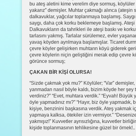
bu ateş aletini kime verelim diye sormuş, köylüler 
yakarız” demişler. Muhtar çakmağı alınca (ateşin sa
dalkavuklar, yağcılar toplanmaya başlamış. Saygı
saygı, daha çok korku beklemeye başlamış. Ateşi
Dalkavukların da tahrikleri ile ateşi baskı ve kor
tarlasını yakmış. Tarlalar sürülemez, evler yaşan
yavaş köyden ayrılmaya başlamışlar. Ticaret durmuş
çevre köyler gelişirken muhtarın köyü giderek geril
çevre köylerin niçin geliştiğini merak edip çevre k
görünce sormuş;
ÇAKAN BİR KİŞİ OLURSA!
“Sizde çakmak yok mu?” Köylüler; “Var” demişler, “
yanmadan nasıl böyle kaldı, bizim köyde her şey t
verdiniz?” “Evet, muhtara verdik.” “Eyvah! Büyük ya
öyle yapmadınız mı?” “Hayır, biz öyle yapmadık, bi
kişiye, benzinini başkasına verdik. Ateş yakmak iç
yapmaya kalksa, ötekiler izin vermiyor.” “Desenize
yakmışız!” Kuvvetler ayrısızlığına, kuvvetler birliğ
kişide toplanmasının tehlikesine güzel bir örnek!..