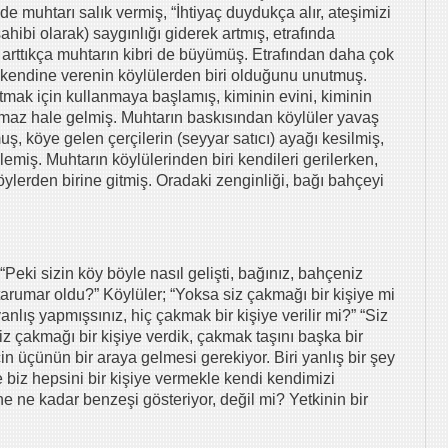
de muhtarı salık vermiş, “İhtiyaç duydukça alır, ateşimizi
hibi olarak) saygınlığı giderek artmış, etrafında
 arttıkça muhtarın kibri de büyümüş. Etrafından daha çok
 kendine verenin köylülerden biri olduğunu unutmuş.
kutmak için kullanmaya başlamış, kiminin evini, kiminin
amaz hale gelmiş. Muhtarın baskısından köylüler yavaş
, köye gelen çerçilerin (seyyar satıcı) ayağı kesilmiş,
emiş. Muhtarın köylülerinden biri kendileri gerilerken,
öylerden birine gitmiş. Oradaki zenginliği, bağı bahçeyi
Peki sizin köy böyle nasıl gelişti, bağınız, bahçeniz
arumar oldu?” Köylüler; “Yoksa siz çakmağı bir kişiye mi
nlış yapmışsınız, hiç çakmak bir kişiye verilir mi?” “Siz
z çakmağı bir kişiye verdik, çakmak taşını başka bir
in üçünün bir araya gelmesi gerekiyor. Biri yanlış bir şey
 biz hepsini bir kişiye vermekle kendi kendimizi
ine ne kadar benzeşi gösteriyor, değil mi? Yetkinin bir