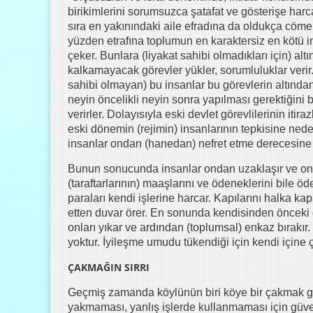
birikimlerini sorumsuzca şatafat ve gösterişe har
sıra en yakınındaki aile efradına da oldukça cömer
yüzden etrafına toplumun en karaktersiz en kötü i
çeker. Bunlara (liyakat sahibi olmadıkları için) alt
kalkamayacak görevler yükler, sorumluluklar verir. 
sahibi olmayan) bu insanlar bu görevlerin altında
neyin öncelikli neyin sonra yapılması gerektiğini 
verirler. Dolayısıyla eski devlet görevlilerinin itira
eski dönemin (rejimin) insanlarının tepkisine nede
insanlar ondan (hanedan) nefret etme derecesine 
Bunun sonucunda insanlar ondan uzaklaşır ve onu b
(taraftarlarının) maaşlarını ve ödeneklerini bile 
paraları kendi işlerine harcar. Kapılarını halka ka
etten duvar örer. En sonunda kendisinden önceki d
onları yıkar ve ardından (toplumsal) enkaz bırakır. 
yoktur. İyileşme umudu tükendiği için kendi içine çök
ÇAKMAĞIN SIRRI
Geçmiş zamanda köylünün biri köye bir çakmak get
yakmaması, yanlış işlerde kullanmaması için güven