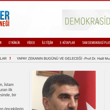
R
ETKİNLİK
VİDEO
İLETİŞİM
E-KİTAPLAR
TAM DEMOKRASİ PLA
YAPAY ZEKANIN BUGÜNÜ VE GELECEĞİ -Prof.Dr. Halil Murat
n, İslam
uran ilk
inde, bir
en öncekilerin