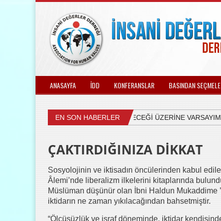
ANASAYFA
İDD
KONFERANSLAR
BASINDAN SEÇMELE
ÜLKEMİZDEKİ SİYASETİN GELECEĞİ ÜZERİNE VARSAYIMLAR
EN SON HABERLER
ÇAKTIRDIĞINIZA DİKKAT
Sosyolojinin ve iktisadın öncülerinden kabul edile
Âlemi’nde liberalizm ilkelerini kitaplarında bulund
Müslüman düşünür olan İbni Haldun Mukaddime ’s
iktidarın ne zaman yıkılacağından bahsetmiştir.
“Ölçüsüzlük ve israf döneminde, iktidar kendisind