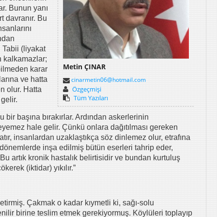
car. Bunun yanı
t davranır. Bu
nsanlarını
ından
Tabii (liyakat
n kalkamazlar;
Metin ÇINAR
bilmeden karar
zlarına ve hatta
cinarmetin06@hotmail.com
Özgeçmişi
n olur. Hatta
Tüm Yazıları
gelir.
ir başına bırakırlar. Ardından askerlerinin
ödeyemez hale gelir. Çünkü onlara dağıtılması gereken
patır, insanlardan uzaklaştıkça söz dinlemez olur, etrafına
önemlerde inşa edilmiş bütün eserleri tahrip eder,
Bu artık kronik hastalık belirtisidir ve bundan kurtuluş
erek (iktidar) yıkılır.”
irmiş. Çakmak o kadar kıymetli ki, sağı-solu
ilir birine teslim etmek gerekiyormuş. Köylüleri toplayıp