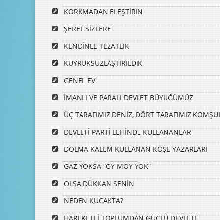
KORKMADAN ELEŞTİRIN
ŞEREF SİZLERE
KENDİNLE TEZATLIK
KUYRUKSUZLAŞTIRILDIK
GENEL EV
İMANLI VE PARALI DEVLET BÜYÜĞÜMÜZ
ÜÇ TARAFIMIZ DENİZ, DÖRT TARAFIMIZ KOMŞU
DEVLETİ PARTİ LEHİNDE KULLANANLAR
DOLMA KALEM KULLANAN KÖŞE YAZARLARI
GAZ YOKSA “OY MOY YOK”
OLSA DÜKKAN SENİN
NEDEN KUCAKTA?
HAREKETLİ TOPLUMDAN GÜÇLÜ DEVLETE