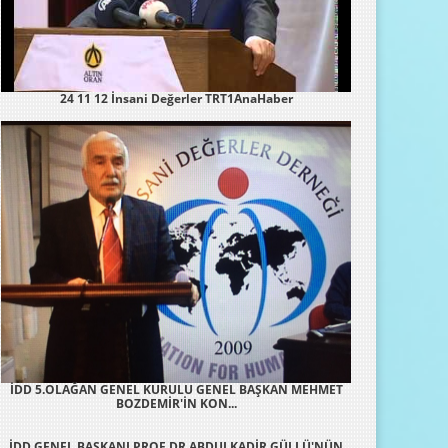
24 11 12 İnsani Değerler TRT1AnaHaber
İDD 5.OLAĞAN GENEL KURULU GENEL BAŞKAN MEHMET
BOZDEMİR'İN KON...
İDD GENEL BAŞKANI PROF.DR.ABDULKADİR GÜLLÜ'NÜN