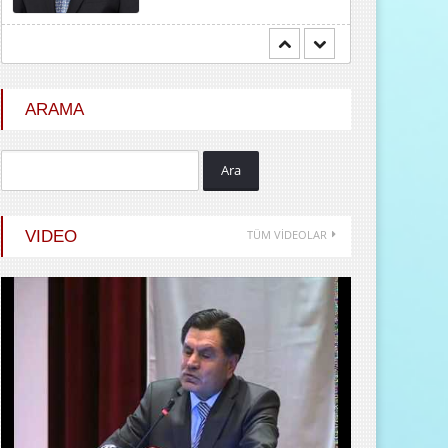
Hayrani ALTINDAŞ
SEVGİ VE AŞK
ARAMA
Ara
Durdu GÜNEŞ
HİÇ KARŞILIK BEKLEMEDEN
VIDEO
TÜM VİDEOLAR
İYİLİK ETMEK