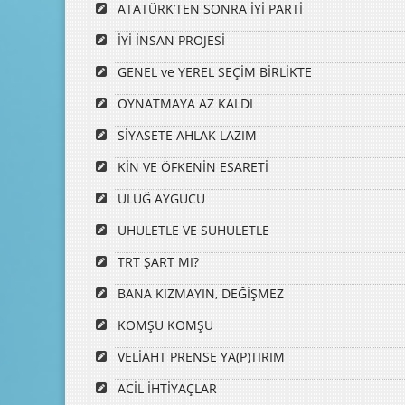
ATATÜRK’TEN SONRA İYİ PARTİ
İYİ İNSAN PROJESİ
GENEL ve YEREL SEÇİM BİRLİKTE
OYNATMAYA AZ KALDI
SİYASETE AHLAK LAZIM
KİN VE ÖFKENİN ESARETİ
ULUĞ AYGUCU
UHULETLE VE SUHULETLE
TRT ŞART MI?
BANA KIZMAYIN, DEĞİŞMEZ
KOMŞU KOMŞU
VELİAHT PRENSE YA(P)TIRIM
ACİL İHTİYAÇLAR