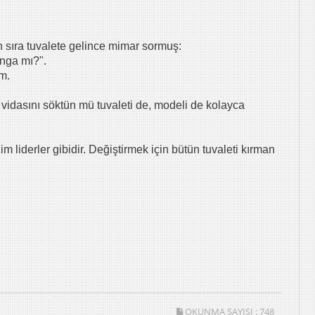
 sıra tuvalete gelince mimar sormuş:
anga mı?".
m.
ki vidasını söktün mü tuvaleti de, modeli de kolayca
m liderler gibidir. Değiştirmek için bütün tuvaleti kırman
OKUNMA SAYISI :
748