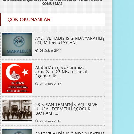
KONUŞMASI
ÇOK OKUNANLAR
AYET VE HADİS IŞIĞINDA YARATILIŞ
(23) M.HasipTAYLAN
03 Şubat 2014
Atatürk’ün çocuklarımıza
armağanı 23 Nisan Ulusal
Egemenlik ...
23 Nisan 2012
23 NİSAN TBMM’NİN AÇILIŞI VE
ULUSAL EGEMENLİK,ÇOCUK
BAYRAMI ...
22 Nisan 2016
AYET VE HADİS IŞIĞINDA YARATILIŞ