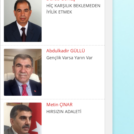
Abdulkadir GÜLLÜ
Gençlik Varsa Yarın Var
Metin ÇINAR
HIRSIZIN ADALETİ
İrfan CENGER
İnsani Değerlerin Temeli
Ailede Atılır