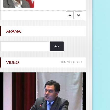
Mehmet BOZDEMİR
YENİ DÜNYA DÜZENİNDE
EMPERYALİSTLERE KAR...
ARAMA
Ara
Hayrani ALTINDAŞ
SEVGİ VE AŞK
VIDEO
TÜM VİDEOLAR