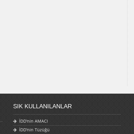
SIK KULLANILANLAR
İDD’nin AMACI
İDD’nin Tüzüğü