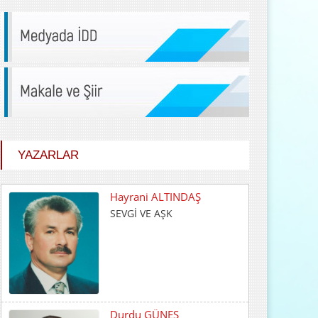
YAZARLAR
Durdu GÜNEŞ
HİÇ KARŞILIK BEKLEMEDEN
İYİLİK ETMEK