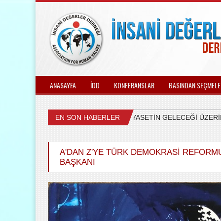
ANASAYFA
İDD
KONFERANSLAR
BASINDAN SEÇMELE
EN SON HABERLER
ÜLKEMİZDEKİ SİYASETİN GELECEĞİ ÜZERİNE
A'DAN Z'YE TÜRK DEMOKRASİ REFORMU
BAŞKANI