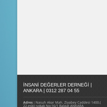
İNSANI DEĞERLER DERNEĞI |
ANKARA | 0312 287 04 55
Adres :
Nasuh Akar Mah. Ziyabey Caddesi 1400.(
22.eski) sokak No:16/1 Balgat ANKARA