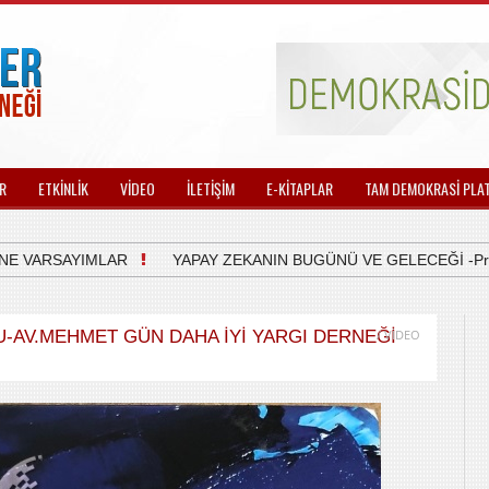
R
ETKİNLİK
VİDEO
İLETİŞİM
E-KİTAPLAR
TAM DEMOKRASİ PLA
 VARSAYIMLAR
YAPAY ZEKANIN BUGÜNÜ VE GELECEĞİ -Prof.Dr.
-AV.MEHMET GÜN DAHA İYI YARGI DERNEĞI
/ VİDEO