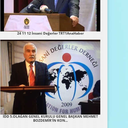
24 11 12 İnsani Değerler TRT1AnaHaber
İDD 5.OLAĞAN GENEL KURULU GENEL BAŞKAN MEHMET
BOZDEMİR'İN KON...