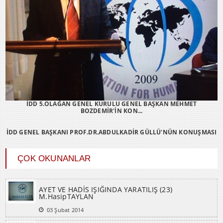
İDD 5.OLAĞAN GENEL KURULU GENEL BAŞKAN MEHMET
BOZDEMİR'İN KON...
İDD GENEL BAŞKANI PROF.DR.ABDULKADİR GÜLLÜ'NÜN KONUŞMASI
ÇOK OKUNANLAR
AYET VE HADİS IŞIĞINDA YARATILIŞ (23)
M.HasipTAYLAN
03 Şubat 2014