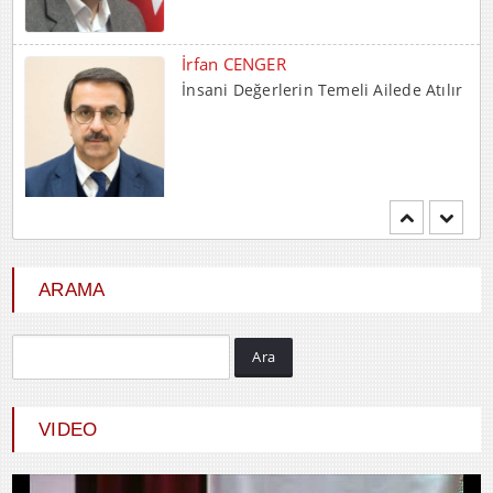
İrfan CENGER
İnsani Değerlerin Temeli Ailede Atılır
Mehmet BOZDEMİR
YENİ DÜNYA DÜZENİNDE
EMPERYALİSTLERE KAR...
ARAMA
Ara
Hayrani ALTINDAŞ
SEVGİ VE AŞK
VIDEO