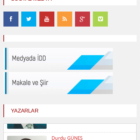
YAZARLAR
Durdu GÜNEŞ
HİÇ KARŞILIK BEKLEMEDEN İYİLİK