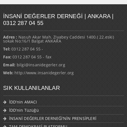
İNSANI DEĞERLER DERNEĞI | ANKARA |
0312 287 04 55
Adres :
Nasuh Akar Mah. Ziyabey Caddesi 1400.( 22.eski)
sokak No:16/1 Balgat ANKARA
Tel:
0312 287 04 55 -
Fax:
0312 287 04 55 - fax
Email:
bilgi@insanidegerler.org
Web:
http://www.insanidegerler.org
SIK KULLANILANLAR
İDD’nin AMACI
İDD’nin Tüzüğü
İNSANİ DEĞERLER DERNEĞİ’NİN PRENSİPLERİ
TAM DEMOKRASİ PLATFORMU