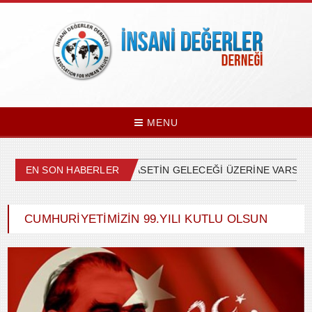
MENU
EN SON HABERLER
ÜLKEMİZDEKİ SİYASETİN GELECEĞİ ÜZERİNE VARSAYIM
CUMHURİYETİMİZİN 99.YILI KUTLU OLSUN