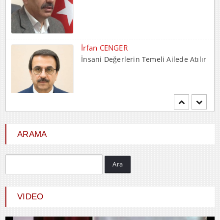
İrfan CENGER
İnsani Değerlerin Temeli Ailede Atılır
Mehmet BOZDEMİR
YENİ DÜNYA DÜZENİNDE
EMPERYALİSTLERE KAR...
ARAMA
Ara
Hayrani ALTINDAŞ
SEVGİ VE AŞK
VIDEO