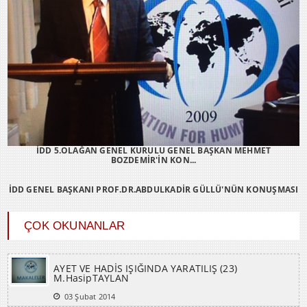
İDD 5.OLAĞAN GENEL KURULU GENEL BAŞKAN MEHMET
BOZDEMİR'İN KON...
İDD GENEL BAŞKANI PROF.DR.ABDULKADİR GÜLLÜ'NÜN KONUŞMASI
ÇOK OKUNANLAR
AYET VE HADİS IŞIĞINDA YARATILIŞ (23)
M.HasipTAYLAN
03 Şubat 2014