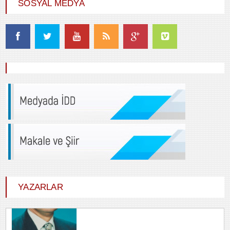
SOSYAL MEDYA
YAZARLAR
Durdu GÜNEŞ
HİÇ KARŞILIK BEKLEMEDEN İYİLİK