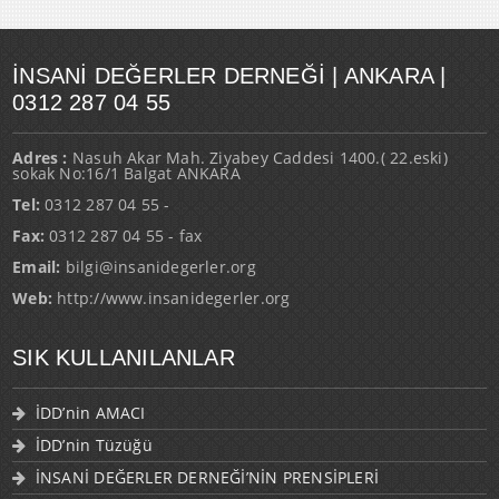
İNSANI DEĞERLER DERNEĞI | ANKARA |
0312 287 04 55
Adres :
Nasuh Akar Mah. Ziyabey Caddesi 1400.( 22.eski)
sokak No:16/1 Balgat ANKARA
Tel:
0312 287 04 55 -
Fax:
0312 287 04 55 - fax
Email:
bilgi@insanidegerler.org
Web:
http://www.insanidegerler.org
SIK KULLANILANLAR
İDD’nin AMACI
İDD’nin Tüzüğü
İNSANİ DEĞERLER DERNEĞİ’NİN PRENSİPLERİ
TAM DEMOKRASİ PLATFORMU