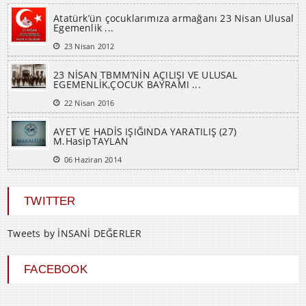
Atatürk’ün çocuklarımıza armağanı 23 Nisan Ulusal
Egemenlik ...
23 Nisan 2012
23 NİSAN TBMM’NİN AÇILIŞI VE ULUSAL
EGEMENLİK,ÇOCUK BAYRAMI ...
22 Nisan 2016
AYET VE HADİS IŞIĞINDA YARATILIŞ (27)
M.HasipTAYLAN
06 Haziran 2014
TWITTER
Tweets by İNSANİ DEĞERLER
FACEBOOK