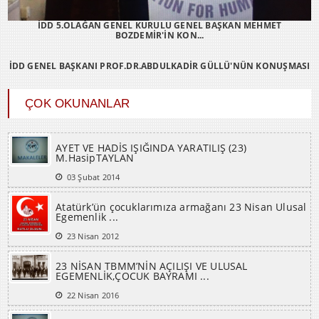
İDD 5.OLAĞAN GENEL KURULU GENEL BAŞKAN MEHMET
BOZDEMİR'İN KON...
İDD GENEL BAŞKANI PROF.DR.ABDULKADİR GÜLLÜ'NÜN KONUŞMASI
ÇOK OKUNANLAR
AYET VE HADİS IŞIĞINDA YARATILIŞ (23)
M.HasipTAYLAN
03 Şubat 2014
Atatürk’ün çocuklarımıza armağanı 23 Nisan Ulusal
Egemenlik ...
23 Nisan 2012
23 NİSAN TBMM’NİN AÇILIŞI VE ULUSAL
EGEMENLİK,ÇOCUK BAYRAMI ...
22 Nisan 2016
AYET VE HADİS IŞIĞINDA YARATILIŞ (27)