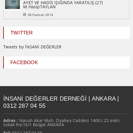
M.HasipTAYLAN
06 Haziran 2014
TWITTER
Tweets by İNSANİ DEĞERLER
FACEBOOK
İNSANI DEĞERLER DERNEĞI | ANKARA |
0312 287 04 55
Adres :
Nasuh Akar Mah. Ziyabey Caddesi 1400.( 22.eski)
sokak No:16/1 Balgat ANKARA
Tel:
0312 287 04 55 -