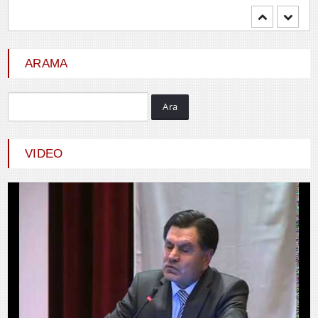
Mehmet BOZDEMİR
YENİ DÜNYA DÜZENİNDE
EMPERYALİSTLERE KAR...
ARAMA
Ara
Hayrani ALTINDAŞ
SEVGİ VE AŞK
VIDEO