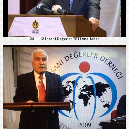
24 11 12 İnsani Değerler TRT1AnaHaber