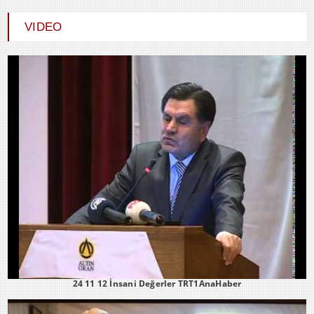
SEVGİ VE AŞK
VIDEO
24 11 12 İnsani Değerler TRT1AnaHaber