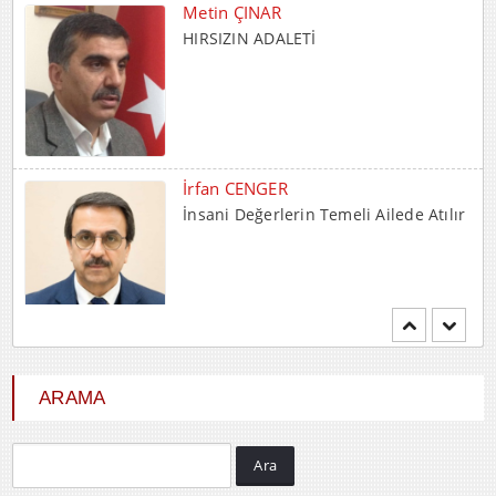
İrfan CENGER
İnsani Değerlerin Temeli Ailede Atılır
Mehmet BOZDEMİR
YENİ DÜNYA DÜZENİNDE
EMPERYALİSTLERE KAR...
ARAMA
Ara
Hayrani ALTINDAŞ