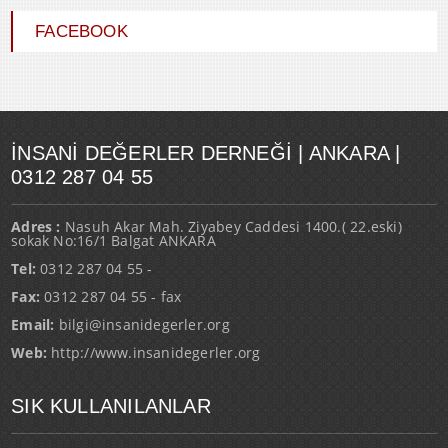
FACEBOOK
İNSANI DEĞERLER DERNEĞI | ANKARA |
0312 287 04 55
Adres :
Nasuh Akar Mah. Ziyabey Caddesi 1400.( 22.eski)
sokak No:16/1 Balgat ANKARA
Tel:
0312 287 04 55 -
Fax:
0312 287 04 55 - fax
Email:
bilgi@insanidegerler.org
Web:
http://www.insanidegerler.org
SIK KULLANILANLAR
İDD’nin AMACI