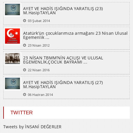
AYET VE HADİS IŞIĞINDA YARATILIŞ (23)
M.HasipTAYLAN
03 Şubat 2014
Atatürk’ün çocuklarımıza armağanı 23 Nisan Ulusal
Egemenlik ...
23 Nisan 2012
23 NİSAN TBMM’NİN AÇILIŞI VE ULUSAL
EGEMENLİK,ÇOCUK BAYRAMI ...
22 Nisan 2016
AYET VE HADİS IŞIĞINDA YARATILIŞ (27)
M.HasipTAYLAN
06 Haziran 2014
TWITTER
Tweets by İNSANİ DEĞERLER