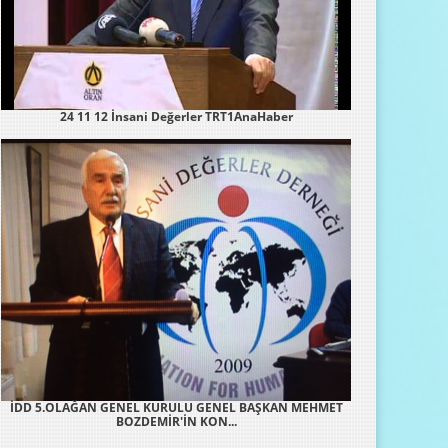
24 11 12 İnsani Değerler TRT1AnaHaber
İDD 5.OLAĞAN GENEL KURULU GENEL BAŞKAN MEHMET
BOZDEMİR'İN KON...