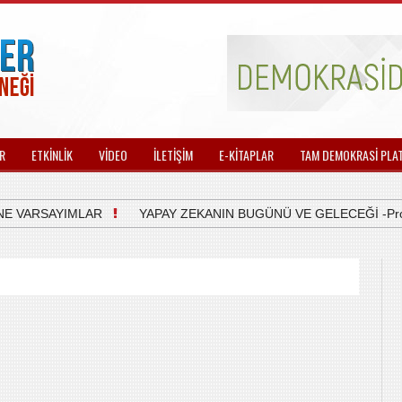
R
ETKİNLİK
VİDEO
İLETİŞİM
E-KİTAPLAR
TAM DEMOKRASİ PLA
 VARSAYIMLAR
YAPAY ZEKANIN BUGÜNÜ VE GELECEĞİ -Prof.Dr.