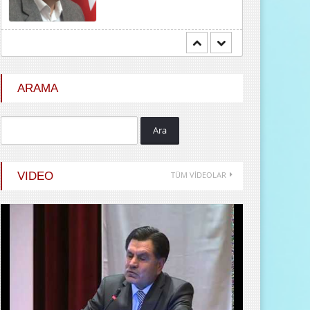
Mehmet BOZDEMİR
YENİ DÜNYA DÜZENİNDE
EMPERYALİSTLERE KAR...
ARAMA
Ara
Hayrani ALTINDAŞ
SEVGİ VE AŞK
VIDEO
TÜM VİDEOLAR