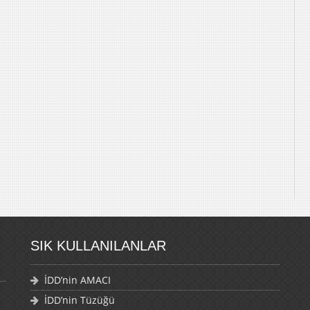
SIK KULLANILANLAR
İDD’nin AMACI
İDD’nin Tüzüğü