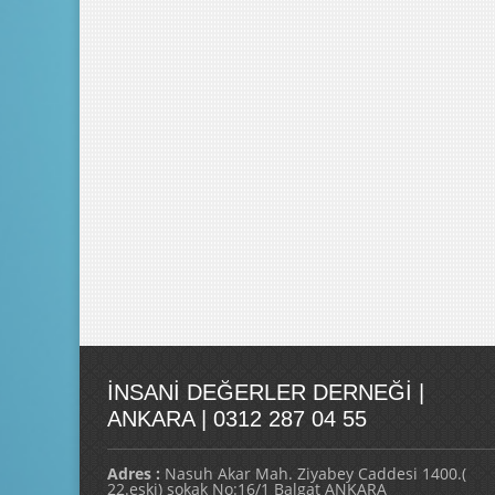
İNSANI DEĞERLER DERNEĞI |
ANKARA | 0312 287 04 55
Adres :
Nasuh Akar Mah. Ziyabey Caddesi 1400.(
22.eski) sokak No:16/1 Balgat ANKARA