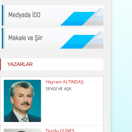
YAZARLAR
Durdu GÜNEŞ
HİÇ KARŞILIK BEKLEMEDEN
İYİLİK ETMEK