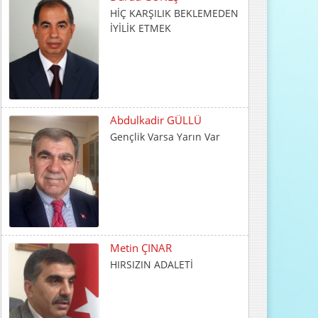
Abdulkadir GÜLLÜ
Gençlik Varsa Yarın Var
Metin ÇINAR
HIRSIZIN ADALETİ
İrfan CENGER
İnsani Değerlerin Temeli
Ailede Atılır